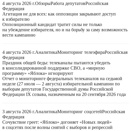
4 августа 2026 г.
Обзоры
Работа депутатов
Российская
Федерация
Агитация не для всех: как оппозиции закрывают доступ
к избирателю
Оппозиционный кандидат тратит силы не только
на убеждение избирателя, но и на борьбу за саму возможность
вести кампанию
4 августа 2026 г.
Аналитика
Мониторинг телеэфира
Российская
Федерация
Праздник общей беды: телеканалы пытаются убедить
в консолидированной поддержке СВО, а «мирную
программу» «Яблока» игнорируют
Отчет о мониторинге федеральных телеканалов на седьмой
неделе (27 июля — 2 августа) избирательной кампании по
выборам депутатов Государственной думы Российской
Федерации IX созыва, назначенным на 20 сентября 2026 года
3 августа 2026 г.
Аналитика
Мониторинг соцсетей
Российская
Федерация
Сочувствие греет: «Яблоко» догоняет «Новых людей»
в соцсетях после волны снятий с выборов и репрессий