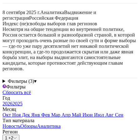
8 сентября 2025 г.
Аналитика
Выдвижение и
регистрация
Российская Федерация
Индекс (не)свободы выборов глав регионов
Несмотря на общие тенденции во внутренней политике,
Россия остается большой и разнообразной страной, в которой
могут проходить очень разные по своей сути и форме выборы
— где-то уже пару десятилетий нет никакой политической
конкуренции, а где-то продолжается скрытая или даже явная
борьба элит, на выборы выдвигаются самостоятельные
кандидаты, которые противостоят действующим главам
регионов.
Фильтры (3)
▾
Фильтры
Сбросить всё
Год
2026
2025
Месяц
Окт
Ноя
Дек
Янв
Фев
Мар
Апр
Май
Июн
Июл
Авг
Сен
Тип материала
Новость
Обзоры
Аналитика
Регион
1 +2