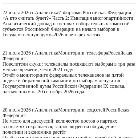
22 июля 2026 г.
Аналитика
Избиркомы
Российская Федерация
«А кто считать будет?» Часть 2: Имитация многопартийности
Аналитический доклад о составах избирательных комиссий
субъектов Российской Федерации на начало выборов в
Государственную думу–2026 в четырех частях
21 июля 2026 г.
Аналитика
Мониторинг телеэфира
Российская
Федерация
Повелители скуки: телеканалы посвящают выборам в три раза
меньше времени, чем в 2021 году
Отчёт о мониторинге федеральных телеканалов на пятой
неделе избирательной кампании по выборам депутатов
Государственной думы Российской Федерации IX созыва,
назначенным на 20 сентября 2026 года
20 июля 2026 г.
Аналитика
Мониторинг соцсетей
Российская
Федерация
Не место для дискуссий: количество постов о партиях
в соцсетях сокращается, запрос людей на обсуждение
политики и экономики растёт
Отчёт о мониторинге социальных сетей на четвёртой неделе