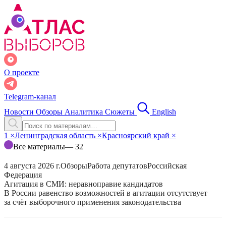
О проекте
Telegram-канал
Новости
Обзоры
Аналитика
Сюжеты
English
1
×
Ленинградская область
×
Красноярский край
×
Все материалы
— 32
4 августа 2026 г.
Обзоры
Работа депутатов
Российская
Федерация
Агитация в СМИ: неравноправие кандидатов
В России равенство возможностей в агитации отсутствует
за счёт выборочного применения законодательства