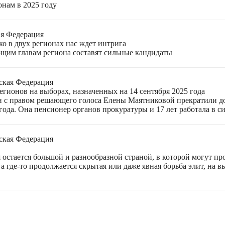
онам в 2025 году
ая Федерация
о в двух регионах нас ждет интрига
щим главам региона составят сильные кандидаты
ская Федерация
гионов на выборах, назначенных на 14 сентября 2025 года
 с правом решающего голоса Елены Маятниковой прекратили до
ода. Она пенсионер органов прокуратуры и 17 лет работала в си
ская Федерация
остается большой и разнообразной страной, в которой могут пр
а где-то продолжается скрытая или даже явная борьба элит, на