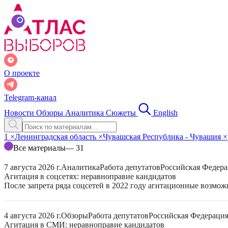
О проекте
Telegram-канал
Новости
Обзоры
Аналитика
Сюжеты
English
1
×
Ленинградская область
×
Чувашская Республика - Чувашия
×
Все материалы
— 31
7 августа 2026 г.
Аналитика
Работа депутатов
Российская Федер
Агитация в соцсетях: неравноправие кандидатов
После запрета ряда соцсетей в 2022 году агитационные возмо
4 августа 2026 г.
Обзоры
Работа депутатов
Российская Федераци
Агитация в СМИ: неравноправие кандидатов