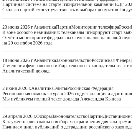
Партийная система на старте избирательной кампании ЕДГ-20
Сколько партий смогут участвовать в выборах депутатов Госдум
23 июня 2026 г.
Аналитика
Партии
Мониторинг телеэфира
Росси
В зоне особого невнимания: телеканалы игнорируют старт выб
Отчёт о мониторинге федеральных телеканалов на первой нед
на 20 сентября 2026 года
18 июня 2026 г.
Аналитика
Законодательство
Российская Федера
Изменения федерального избирательного законодательства с ию
Аналитический доклад
2 июня 2026 г.
Аналитика
Элиты
Российская Федерация
Региональная номенклатура в 2026 году: эволюция и адаптаци
Мы публикуем полный текст доклада Александра Кынева
29 апреля 2026 г.
Обзоры
Законодательство
Партии
Дистанционно
Как ужесточали законы о выборах: ограничения для «экстреми
Начинаем цикл публикаций о деградации российского законода