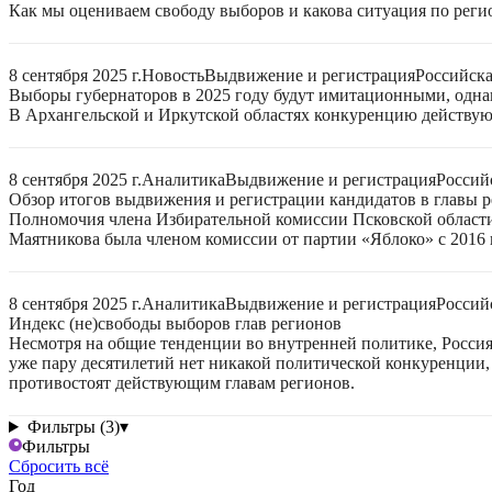
Как мы оцениваем свободу выборов и какова ситуация по реги
8 сентября 2025 г.
Новость
Выдвижение и регистрация
Российск
Выборы губернаторов в 2025 году будут имитационными, однак
В Архангельской и Иркутской областях конкуренцию действую
8 сентября 2025 г.
Аналитика
Выдвижение и регистрация
Россий
Обзор итогов выдвижения и регистрации кандидатов в главы ре
Полномочия члена Избирательной комиссии Псковской области
Маятникова была членом комиссии от партии «Яблоко» с 2016 г
8 сентября 2025 г.
Аналитика
Выдвижение и регистрация
Россий
Индекс (не)свободы выборов глав регионов
Несмотря на общие тенденции во внутренней политике, Россия 
уже пару десятилетий нет никакой политической конкуренции, 
противостоят действующим главам регионов.
Фильтры (3)
▾
Фильтры
Сбросить всё
Год