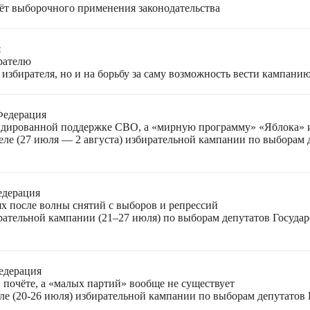
чёт выборочного применения законодательства
я
ирателю
избирателя, но и на борьбу за саму возможность вести кампани
Федерация
лидированной поддержке СВО, а «мирную программу» «Яблока»
еле (27 июля — 2 августа) избирательной кампании по выборам
едерация
ях после волны снятий с выборов и репрессий
ирательной кампании (21–27 июля) по выборам депутатов Госуда
едерация
 почёте, а «малых партий» вообще не существует
ле (20-26 июля) избирательной кампании по выборам депутатов