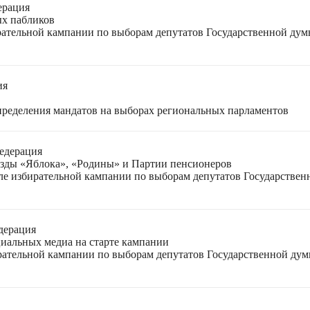
ерация
ых пабликов
рательной кампании по выборам депутатов Государственной дум
ия
спределения мандатов на выборах региональных парламентов
едерация
езды «Яблока», «Родины» и Партии пенсионеров
ле избирательной кампании по выборам депутатов Государствен
дерация
циальных медиа на старте кампании
ирательной кампании по выборам депутатов Государственной ду