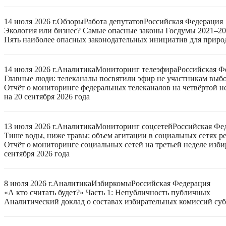
14 июля 2026 г.
Обзоры
Работа депутатов
Российская Федерация
Экология или бизнес? Самые опасные законы Госдумы 2021–2
Пять наиболее опасных законодательных инициатив для приро
14 июля 2026 г.
Аналитика
Мониторинг телеэфира
Российская Ф
Главные люди: телеканалы посвятили эфир не участникам выб
Отчёт о мониторинге федеральных телеканалов на четвёртой 
на 20 сентября 2026 года
13 июля 2026 г.
Аналитика
Мониторинг соцсетей
Российская Фе
Тише воды, ниже травы: объем агитации в социальных сетях ре
Отчёт о мониторинге социальных сетей на третьей неделе изб
сентября 2026 года
8 июля 2026 г.
Аналитика
Избиркомы
Российская Федерация
«А кто считать будет?» Часть 1: Непубличность публичных
Аналитический доклад о составах избирательных комиссий суб