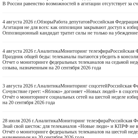
В России равенство возможностей в агитации отсутствует за с
4 августа 2026 г.
Обзоры
Работа депутатов
Российская Федераци
Агитация не для всех: как оппозиции закрывают доступ к изб
Оппозиционный кандидат тратит силы не только на убеждение 
4 августа 2026 г.
Аналитика
Мониторинг телеэфира
Российская 
Праздник общей беды: телеканалы пытаются убедить в консо
Отчет о мониторинге федеральных телеканалов на седьмой нед
созыва, назначенным на 20 сентября 2026 года
3 августа 2026 г.
Аналитика
Мониторинг соцсетей
Российская Ф
Сочувствие греет: «Яблоко» догоняет «Новых людей» в соцсет
Отчёт о мониторинге социальных сетей на шестой неделе изб
на 20 сентября 2026 года
28 июля 2026 г.
Аналитика
Мониторинг телеэфира
Российская Ф
Знай свой шесток: для телеканалов «Новые люди» и КПРФ не в
Отчёт о мониторинге федеральных телеканалов на шестой неде
назначенным на 20 сентября 2026 года