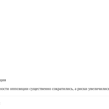
ация
жности оппозиции существенно сократились, а риски увеличилис
я