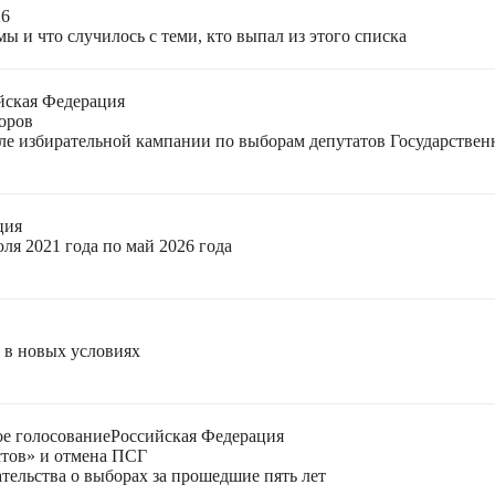
26
ы и что случилось с теми, кто выпал из этого списка
йская Федерация
оров
еле избирательной кампании по выборам депутатов Государстве
ция
ля 2021 года по май 2026 года
я в новых условиях
е голосование
Российская Федерация
стов» и отмена ПСГ
тельства о выборах за прошедшие пять лет