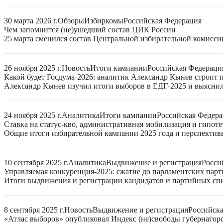
30 марта 2026 г.
Обзоры
Избиркомы
Российская Федерация
Чем запомнится (не)ушедший состав ЦИК России
25 марта сменился состав Центральной избирательной комисси
26 ноября 2025 г.
Новость
Итоги кампании
Российская Федераци
Какой будет Госдума-2026: аналитик Александр Кынев строит 
Александр Кынев изучил итоги выборов в ЕДГ-2025 и выяснил
24 ноября 2025 г.
Аналитика
Итоги кампании
Российская Федер
Ставка на статус-кво, административная мобилизация и гипот
Общие итоги избирательной кампании 2025 года и перспектив
10 сентября 2025 г.
Аналитика
Выдвижение и регистрация
Росси
Управляемая конкуренция-2025: сжатие до парламентских парт
Итоги выдвижения и регистрации кандидатов и партийных спис
8 сентября 2025 г.
Новость
Выдвижение и регистрация
Российск
«Атлас выборов» опубликовал Индекс (не)свободы губернаторс