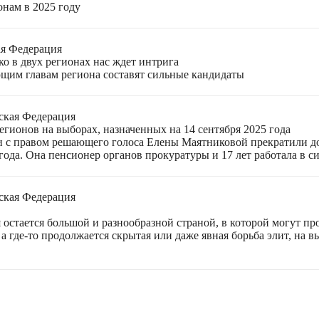
онам в 2025 году
ая Федерация
о в двух регионах нас ждет интрига
щим главам региона составят сильные кандидаты
ская Федерация
гионов на выборах, назначенных на 14 сентября 2025 года
 с правом решающего голоса Елены Маятниковой прекратили до
ода. Она пенсионер органов прокуратуры и 17 лет работала в си
ская Федерация
остается большой и разнообразной страной, в которой могут пр
а где-то продолжается скрытая или даже явная борьба элит, на