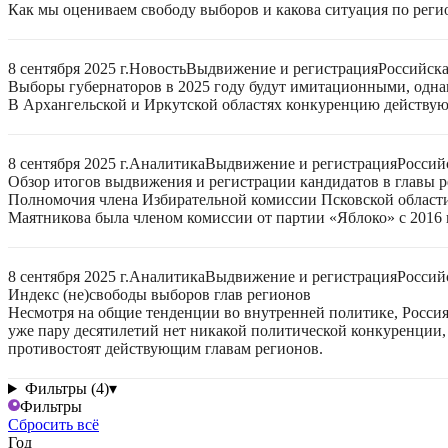
Как мы оцениваем свободу выборов и какова ситуация по реги
8 сентября 2025 г.
Новость
Выдвижение и регистрация
Российск
Выборы губернаторов в 2025 году будут имитационными, однак
В Архангельской и Иркутской областях конкуренцию действую
8 сентября 2025 г.
Аналитика
Выдвижение и регистрация
Россий
Обзор итогов выдвижения и регистрации кандидатов в главы ре
Полномочия члена Избирательной комиссии Псковской области
Маятникова была членом комиссии от партии «Яблоко» с 2016 г
8 сентября 2025 г.
Аналитика
Выдвижение и регистрация
Россий
Индекс (не)свободы выборов глав регионов
Несмотря на общие тенденции во внутренней политике, Россия 
уже пару десятилетий нет никакой политической конкуренции, 
противостоят действующим главам регионов.
Фильтры (4)
▾
Фильтры
Сбросить всё
Год