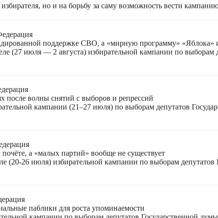
избирателя, но и на борьбу за саму возможность вести кампани
Федерация
лидированной поддержке СВО, а «мирную программу» «Яблока»
еле (27 июля — 2 августа) избирательной кампании по выборам
едерация
ях после волны снятий с выборов и репрессий
ирательной кампании (21–27 июля) по выборам депутатов Госуда
едерация
 почёте, а «малых партий» вообще не существует
ле (20-26 июля) избирательной кампании по выборам депутатов
дерация
циальные паблики для роста упоминаемости
ательной кампании по выборам депутатов Государственной думы