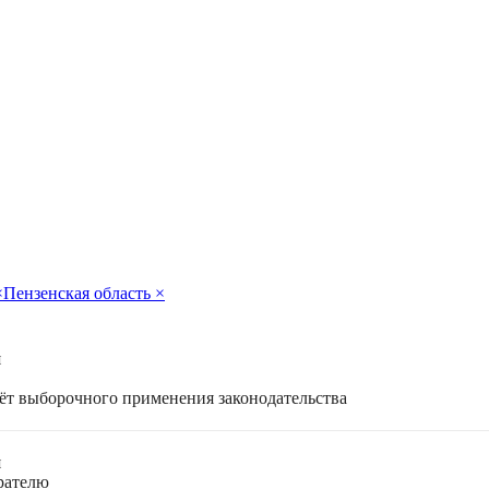
×
Пензенская область
×
я
чёт выборочного применения законодательства
я
ирателю