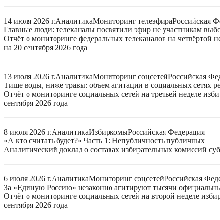
14 июля 2026 г.
Аналитика
Мониторинг телеэфира
Российская Ф
Главные люди: телеканалы посвятили эфир не участникам выб
Отчёт о мониторинге федеральных телеканалов на четвёртой 
на 20 сентября 2026 года
13 июля 2026 г.
Аналитика
Мониторинг соцсетей
Российская Фе
Тише воды, ниже травы: объем агитации в социальных сетях ре
Отчёт о мониторинге социальных сетей на третьей неделе изб
сентября 2026 года
8 июля 2026 г.
Аналитика
Избиркомы
Российская Федерация
«А кто считать будет?» Часть 1: Непубличность публичных
Аналитический доклад о составах избирательных комиссий суб
6 июля 2026 г.
Аналитика
Мониторинг соцсетей
Российская Фед
За «Единую Россию» незаконно агитируют тысячи официальн
Отчёт о мониторинге социальных сетей на второй неделе изби
сентября 2026 года