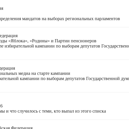
ия
спределения мандатов на выборах региональных парламентов
едерация
езды «Яблока», «Родины» и Партии пенсионеров
ле избирательной кампании по выборам депутатов Государствен
дерация
циальных медиа на старте кампании
ирательной кампании по выборам депутатов Государственной ду
26
ы и что случилось с теми, кто выпал из этого списка
йская Федерация