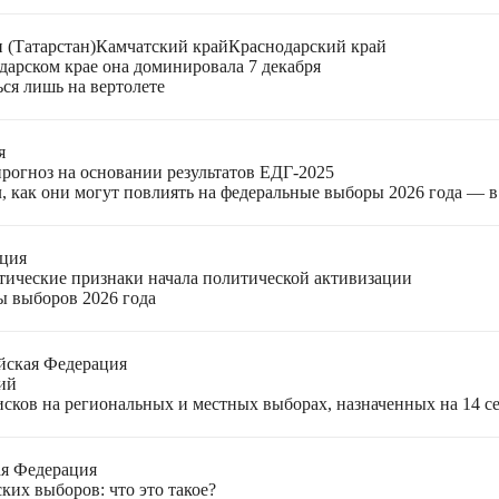
 (Татарстан)
Камчатский край
Краснодарский край
дарском крае она доминировала 7 декабря
ься лишь на вертолете
я
прогноз на основании результатов ЕДГ-2025
, как они могут повлиять на федеральные выборы 2026 года — 
ация
етические признаки начала политической активизации
ы выборов 2026 года
йская Федерация
ий
ков на региональных и местных выборах, назначенных на 14 се
ая Федерация
ких выборов: что это такое?