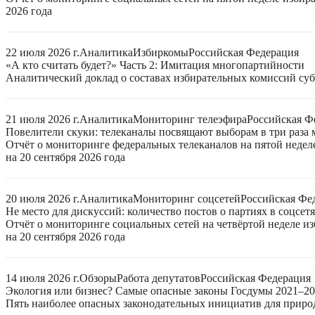
2026 года
22 июля 2026 г.
Аналитика
Избиркомы
Российская Федерация
«А кто считать будет?» Часть 2: Имитация многопартийности
Аналитический доклад о составах избирательных комиссий суб
21 июля 2026 г.
Аналитика
Мониторинг телеэфира
Российская Ф
Повелители скуки: телеканалы посвящают выборам в три раза 
Отчёт о мониторинге федеральных телеканалов на пятой неде
на 20 сентября 2026 года
20 июля 2026 г.
Аналитика
Мониторинг соцсетей
Российская Фе
Не место для дискуссий: количество постов о партиях в соцсет
Отчёт о мониторинге социальных сетей на четвёртой неделе 
на 20 сентября 2026 года
14 июля 2026 г.
Обзоры
Работа депутатов
Российская Федерация
Экология или бизнес? Самые опасные законы Госдумы 2021–2
Пять наиболее опасных законодательных инициатив для приро