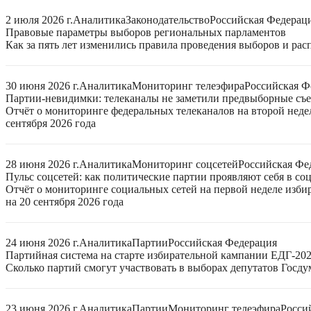
2 июля 2026 г.
Аналитика
Законодательство
Российская Федерац
Правовые параметры выборов региональных парламентов
Как за пять лет изменились правила проведения выборов и ра
30 июня 2026 г.
Аналитика
Мониторинг телеэфира
Российская Ф
Партии-невидимки: телеканалы не заметили предвыборные съ
Отчёт о мониторинге федеральных телеканалов на второй неде
сентября 2026 года
28 июня 2026 г.
Аналитика
Мониторинг соцсетей
Российская Фе
Пульс соцсетей: как политические партии проявляют себя в со
Отчёт о мониторинге социальных сетей на первой неделе изб
на 20 сентября 2026 года
24 июня 2026 г.
Аналитика
Партии
Российская Федерация
Партийная система на старте избирательной кампании ЕДГ-20
Сколько партий смогут участвовать в выборах депутатов Госдум
23 июня 2026 г.
Аналитика
Партии
Мониторинг телеэфира
Росси