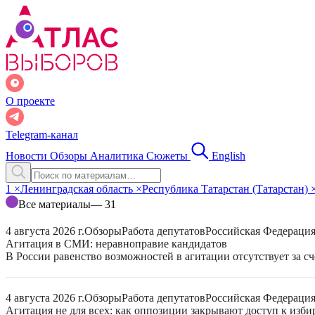
О проекте
Telegram-канал
Новости
Обзоры
Аналитика
Сюжеты
English
1
×
Ленинградская область
×
Республика Татарстан (Татарстан)
Все материалы
— 31
4 августа 2026 г.
Обзоры
Работа депутатов
Российская Федераци
Агитация в СМИ: неравноправие кандидатов
В России равенство возможностей в агитации отсутствует за с
4 августа 2026 г.
Обзоры
Работа депутатов
Российская Федераци
Агитация не для всех: как оппозиции закрывают доступ к изб