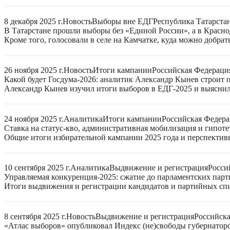
8 декабря 2025 г.
Новость
Выборы вне ЕДГ
Республика Татарстан
В Татарстане прошли выборы без «Единой России», а в Красно
Кроме того, голосовали в селе на Камчатке, куда можно добрат
26 ноября 2025 г.
Новость
Итоги кампании
Российская Федераци
Какой будет Госдума-2026: аналитик Александр Кынев строит 
Александр Кынев изучил итоги выборов в ЕДГ-2025 и выяснил
24 ноября 2025 г.
Аналитика
Итоги кампании
Российская Федер
Ставка на статус-кво, административная мобилизация и гипот
Общие итоги избирательной кампании 2025 года и перспектив
10 сентября 2025 г.
Аналитика
Выдвижение и регистрация
Росси
Управляемая конкуренция-2025: сжатие до парламентских парт
Итоги выдвижения и регистрации кандидатов и партийных спис
8 сентября 2025 г.
Новость
Выдвижение и регистрация
Российск
«Атлас выборов» опубликовал Индекс (не)свободы губернаторс