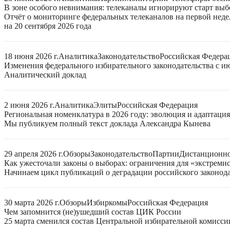
В зоне особого невнимания: телеканалы игнорируют старт выб
Отчёт о мониторинге федеральных телеканалов на первой нед
на 20 сентября 2026 года
18 июня 2026 г.
Аналитика
Законодательство
Российская Федера
Изменения федерального избирательного законодательства с ию
Аналитический доклад
2 июня 2026 г.
Аналитика
Элиты
Российская Федерация
Региональная номенклатура в 2026 году: эволюция и адаптаци
Мы публикуем полный текст доклада Александра Кынева
29 апреля 2026 г.
Обзоры
Законодательство
Партии
Дистанционно
Как ужесточали законы о выборах: ограничения для «экстреми
Начинаем цикл публикаций о деградации российского законода
30 марта 2026 г.
Обзоры
Избиркомы
Российская Федерация
Чем запомнится (не)ушедший состав ЦИК России
25 марта сменился состав Центральной избирательной комисси