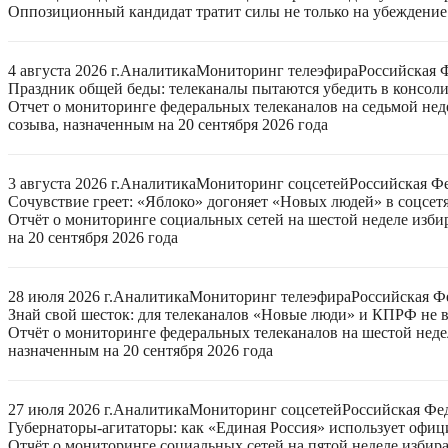
Оппозиционный кандидат тратит силы не только на убеждение 
4 августа 2026 г.
Аналитика
Мониторинг телеэфира
Российская 
Праздник общей беды: телеканалы пытаются убедить в консо
Отчет о мониторинге федеральных телеканалов на седьмой нед
созыва, назначенным на 20 сентября 2026 года
3 августа 2026 г.
Аналитика
Мониторинг соцсетей
Российская Ф
Сочувствие греет: «Яблоко» догоняет «Новых людей» в соцсет
Отчёт о мониторинге социальных сетей на шестой неделе изб
на 20 сентября 2026 года
28 июля 2026 г.
Аналитика
Мониторинг телеэфира
Российская Ф
Знай свой шесток: для телеканалов «Новые люди» и КПРФ не в
Отчёт о мониторинге федеральных телеканалов на шестой неде
назначенным на 20 сентября 2026 года
27 июля 2026 г.
Аналитика
Мониторинг соцсетей
Российская Фе
Губернаторы-агитаторы: как «Единая Россия» использует офи
Отчёт о мониторинге социальных сетей на пятой неделе избир