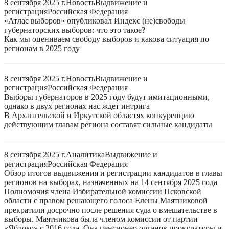
8 сентября 2025 г.
Новость
Выдвижение и
регистрация
Российская Федерация
«Атлас выборов» опубликовал Индекс (не)свободы
губернаторских выборов: что это такое?
Как мы оцениваем свободу выборов и какова ситуация по
регионам в 2025 году
8 сентября 2025 г.
Новость
Выдвижение и
регистрация
Российская Федерация
Выборы губернаторов в 2025 году будут имитационными,
однако в двух регионах нас ждет интрига
В Архангельской и Иркутской областях конкуренцию
действующим главам региона составят сильные кандидаты
8 сентября 2025 г.
Аналитика
Выдвижение и
регистрация
Российская Федерация
Обзор итогов выдвижения и регистрации кандидатов в главы
регионов на выборах, назначенных на 14 сентября 2025 года
Полномочия члена Избирательной комиссии Псковской
области с правом решающего голоса Елены Маятниковой
прекратили досрочно после решения суда о вмешательстве в
выборы. Маятникова была членом комиссии от партии
«Яблоко» с 2016 года. Она пенсионер органов прокуратуры и