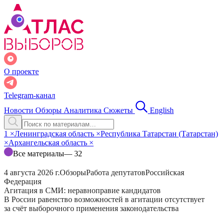
О проекте
Telegram-канал
Новости
Обзоры
Аналитика
Сюжеты
English
1
×
Ленинградская область
×
Республика Татарстан (Татарстан)
×
Архангельская область
×
Все материалы
— 32
4 августа 2026 г.
Обзоры
Работа депутатов
Российская
Федерация
Агитация в СМИ: неравноправие кандидатов
В России равенство возможностей в агитации отсутствует
за счёт выборочного применения законодательства