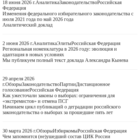
18 июня 2026 г.
Аналитика
Законодательство
Российская
Федерация
Изменения федерального избирательного законодательства с
июля 2021 года по май 2026 года
Аналитический доклад
2 июня 2026 г.
Аналитика
Элиты
Российская Федерация
Региональная номенклатура в 2026 году: эволюция и
адаптация в новых условиях
Мы публикуем полный текст доклада Александра Кынева
29 апреля 2026
г.
Обзоры
Законодательство
Партии
Дистанционное
голосование
Российская Федерация
Как ужесточали законы о выборах: ограничения для
«экстремистов» и отмена ПСГ
Начинаем цикл публикаций о деградации российского
законодательства о выборах за прошедшие пять лет
30 марта 2026 г.
Обзоры
Избиркомы
Российская Федерация
Чем запомнится (не)ушедший состав ЦИК России