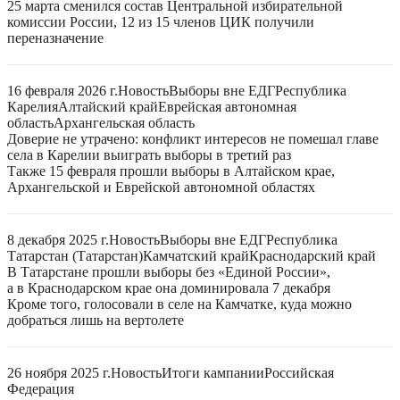
25 марта сменился состав Центральной избирательной
комиссии России, 12 из 15 членов ЦИК получили
переназначение
16 февраля 2026 г.
Новость
Выборы вне ЕДГ
Республика
Карелия
Алтайский край
Еврейская автономная
область
Архангельская область
Доверие не утрачено: конфликт интересов не помешал главе
села в Карелии выиграть выборы в третий раз
Также 15 февраля прошли выборы в Алтайском крае,
Архангельской и Еврейской автономной областях
8 декабря 2025 г.
Новость
Выборы вне ЕДГ
Республика
Татарстан (Татарстан)
Камчатский край
Краснодарский край
В Татарстане прошли выборы без «Единой России»,
а в Краснодарском крае она доминировала 7 декабря
Кроме того, голосовали в селе на Камчатке, куда можно
добраться лишь на вертолете
26 ноября 2025 г.
Новость
Итоги кампании
Российская
Федерация