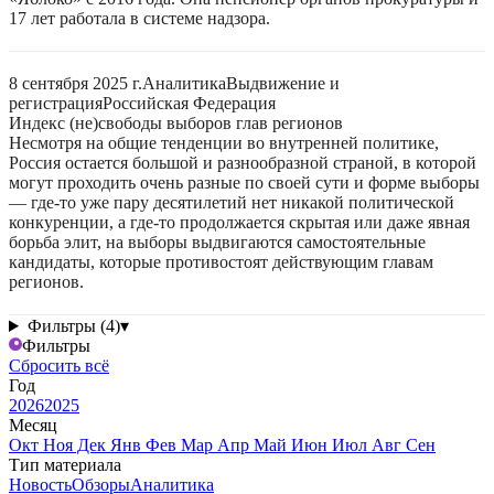
17 лет работала в системе надзора.
8 сентября 2025 г.
Аналитика
Выдвижение и
регистрация
Российская Федерация
Индекс (не)свободы выборов глав регионов
Несмотря на общие тенденции во внутренней политике,
Россия остается большой и разнообразной страной, в которой
могут проходить очень разные по своей сути и форме выборы
— где-то уже пару десятилетий нет никакой политической
конкуренции, а где-то продолжается скрытая или даже явная
борьба элит, на выборы выдвигаются самостоятельные
кандидаты, которые противостоят действующим главам
регионов.
Фильтры (4)
▾
Фильтры
Сбросить всё
Год
2026
2025
Месяц
Окт
Ноя
Дек
Янв
Фев
Мар
Апр
Май
Июн
Июл
Авг
Сен
Тип материала
Новость
Обзоры
Аналитика