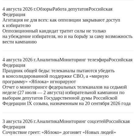
4 августа 2026 г.
Обзоры
Работа депутатов
Российская
Федерация
Агитация не для всех: как оппозиции закрывают доступ
к избирателю
Оппозиционный кандидат тратит силы не только
на убеждение избирателя, но и на борьбу за саму возможность
вести кампанию
4 августа 2026 г.
Аналитика
Мониторинг телеэфира
Российская
Федерация
Праздник общей беды: телеканалы пытаются убедить
в консолидированной поддержке СВО, а «мирную
программу» «Яблока» игнорируют
Отчет о мониторинге федеральных телеканалов на седьмой
неделе (27 июля — 2 августа) избирательной кампании по
выборам депутатов Государственной думы Российской
Федерации IX созыва, назначенным на 20 сентября 2026 года
3 августа 2026 г.
Аналитика
Мониторинг соцсетей
Российская
Федерация
Сочувствие греет: «Яблоко» догоняет «Новых людей»