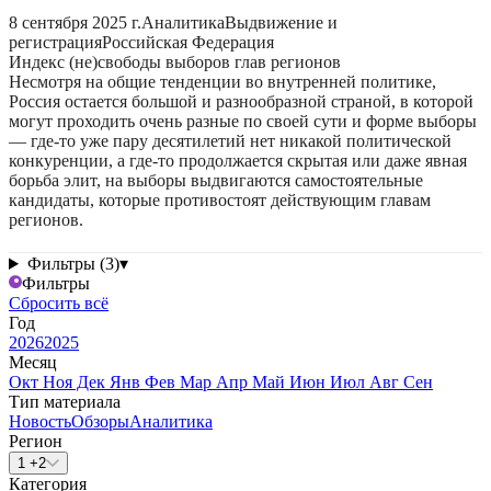
8 сентября 2025 г.
Аналитика
Выдвижение и
регистрация
Российская Федерация
Индекс (не)свободы выборов глав регионов
Несмотря на общие тенденции во внутренней политике,
Россия остается большой и разнообразной страной, в которой
могут проходить очень разные по своей сути и форме выборы
— где-то уже пару десятилетий нет никакой политической
конкуренции, а где-то продолжается скрытая или даже явная
борьба элит, на выборы выдвигаются самостоятельные
кандидаты, которые противостоят действующим главам
регионов.
Фильтры (3)
▾
Фильтры
Сбросить всё
Год
2026
2025
Месяц
Окт
Ноя
Дек
Янв
Фев
Мар
Апр
Май
Июн
Июл
Авг
Сен
Тип материала
Новость
Обзоры
Аналитика
Регион
1 +2
Категория