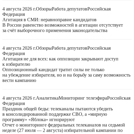
4 августа 2026 г.
Обзоры
Работа депутатов
Российская
Федерация
Агитация в СМИ: неравноправие кандидатов
В России равенство возможностей в агитации отсутствует
за счёт выборочного применения законодательства
4 августа 2026 г.
Обзоры
Работа депутатов
Российская
Федерация
Агитация не для всех: как оппозиции закрывают доступ
к избирателю
Оппозиционный кандидат тратит силы не только
на убеждение избирателя, но и на борьбу за саму возможность
вести кампанию
4 августа 2026 г.
Аналитика
Мониторинг телеэфира
Российская
Федерация
Праздник общей беды: телеканалы пытаются убедить
в консолидированной поддержке СВО, а «мирную
программу» «Яблока» игнорируют
Отчет о мониторинге федеральных телеканалов на седьмой
неделе (27 июля — 2 августа) избирательной кампании по