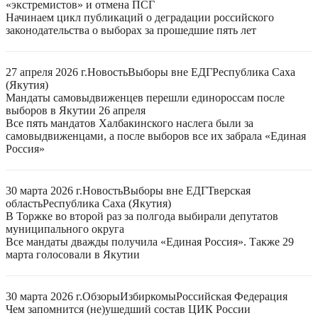
«экстремистов» и отмена ПСГ
Начинаем цикл публикаций о деградации российского
законодательства о выборах за прошедшие пять лет
27 апреля 2026 г.
Новость
Выборы вне ЕДГ
Республика Саха
(Якутия)
Мандаты самовыдвиженцев перешли единороссам после
выборов в Якутии 26 апреля
Все пять мандатов Халбакинского наслега были за
самовыдвиженцами, а после выборов все их забрала «Единая
Россия»
30 марта 2026 г.
Новость
Выборы вне ЕДГ
Тверская
область
Республика Саха (Якутия)
В Торжке во второй раз за полгода выбирали депутатов
муниципального округа
Все мандаты дважды получила «Единая Россия». Также 29
марта голосовали в Якутии
30 марта 2026 г.
Обзоры
Избиркомы
Российская Федерация
Чем запомнится (не)ушедший состав ЦИК России