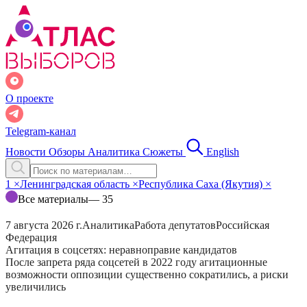
О проекте
Telegram-канал
Новости
Обзоры
Аналитика
Сюжеты
English
1
×
Ленинградская область
×
Республика Саха (Якутия)
×
Все материалы
— 35
7 августа 2026 г.
Аналитика
Работа депутатов
Российская
Федерация
Агитация в соцсетях: неравноправие кандидатов
После запрета ряда соцсетей в 2022 году агитационные
возможности оппозиции существенно сократились, а риски
увеличились