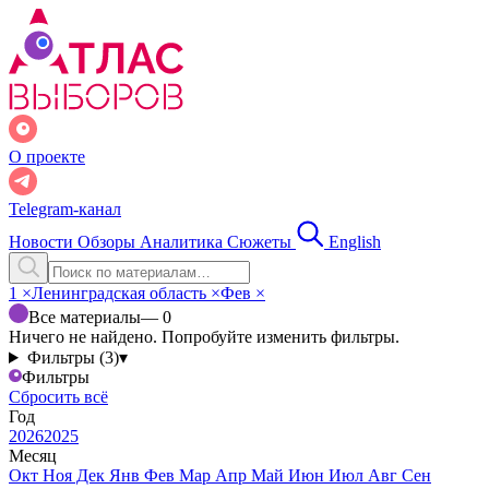
О проекте
Telegram-канал
Новости
Обзоры
Аналитика
Сюжеты
English
1
×
Ленинградская область
×
Фев
×
Все материалы
— 0
Ничего не найдено. Попробуйте изменить фильтры.
Фильтры (3)
▾
Фильтры
Сбросить всё
Год
2026
2025
Месяц
Окт
Ноя
Дек
Янв
Фев
Мар
Апр
Май
Июн
Июл
Авг
Сен