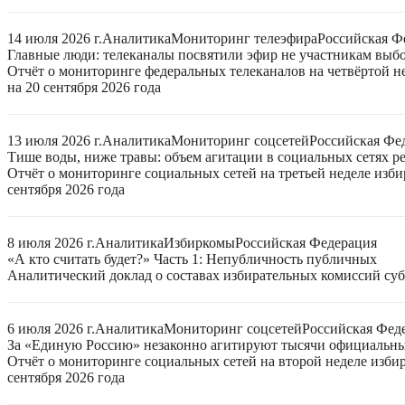
14 июля 2026 г.
Аналитика
Мониторинг телеэфира
Российская Ф
Главные люди: телеканалы посвятили эфир не участникам выб
Отчёт о мониторинге федеральных телеканалов на четвёртой 
на 20 сентября 2026 года
13 июля 2026 г.
Аналитика
Мониторинг соцсетей
Российская Фе
Тише воды, ниже травы: объем агитации в социальных сетях ре
Отчёт о мониторинге социальных сетей на третьей неделе изб
сентября 2026 года
8 июля 2026 г.
Аналитика
Избиркомы
Российская Федерация
«А кто считать будет?» Часть 1: Непубличность публичных
Аналитический доклад о составах избирательных комиссий суб
6 июля 2026 г.
Аналитика
Мониторинг соцсетей
Российская Фед
За «Единую Россию» незаконно агитируют тысячи официальн
Отчёт о мониторинге социальных сетей на второй неделе изби
сентября 2026 года