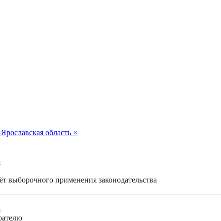
×
Ярославская область
×
я
чёт выборочного применения законодательства
я
ирателю