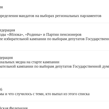
ия
спределения мандатов на выборах региональных парламентов
едерация
езды «Яблока», «Родины» и Партии пенсионеров
ле избирательной кампании по выборам депутатов Государствен
дерация
циальных медиа на старте кампании
ирательной кампании по выборам депутатов Государственной ду
26
ы и что случилось с теми, кто выпал из этого списка
йская Федерация