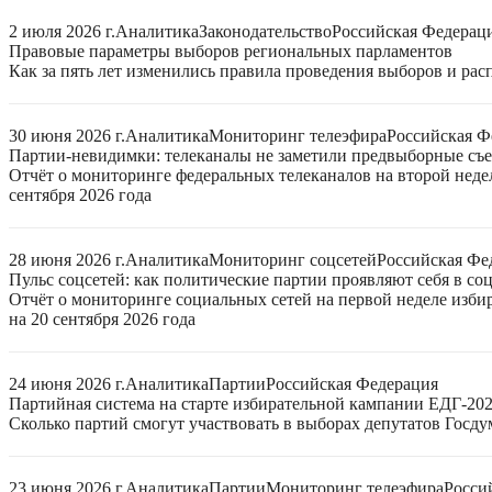
2 июля 2026 г.
Аналитика
Законодательство
Российская Федерац
Правовые параметры выборов региональных парламентов
Как за пять лет изменились правила проведения выборов и ра
30 июня 2026 г.
Аналитика
Мониторинг телеэфира
Российская Ф
Партии-невидимки: телеканалы не заметили предвыборные съ
Отчёт о мониторинге федеральных телеканалов на второй неде
сентября 2026 года
28 июня 2026 г.
Аналитика
Мониторинг соцсетей
Российская Фе
Пульс соцсетей: как политические партии проявляют себя в со
Отчёт о мониторинге социальных сетей на первой неделе изб
на 20 сентября 2026 года
24 июня 2026 г.
Аналитика
Партии
Российская Федерация
Партийная система на старте избирательной кампании ЕДГ-20
Сколько партий смогут участвовать в выборах депутатов Госдум
23 июня 2026 г.
Аналитика
Партии
Мониторинг телеэфира
Росси