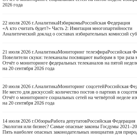
2026 года
22 июля 2026 г.
Аналитика
Избиркомы
Российская Федерация
«А кто считать будет?» Часть 2: Имитация многопартийности
Аналитический доклад о составах избирательных комиссий суб
21 июля 2026 г.
Аналитика
Мониторинг телеэфира
Российская Ф
Повелители скуки: телеканалы посвящают выборам в три раза 
Отчёт о мониторинге федеральных телеканалов на пятой неде
на 20 сентября 2026 года
20 июля 2026 г.
Аналитика
Мониторинг соцсетей
Российская Фе
Не место для дискуссий: количество постов о партиях в соцсет
Отчёт о мониторинге социальных сетей на четвёртой неделе 
на 20 сентября 2026 года
14 июля 2026 г.
Обзоры
Работа депутатов
Российская Федерация
Экология или бизнес? Самые опасные законы Госдумы 2021–2
Пять наиболее опасных законодательных инициатив для приро