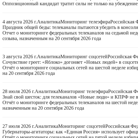
Оппозиционный кандидат тратит силы не только на убеждение 
4 августа 2026 г.
Аналитика
Мониторинг телеэфира
Российская 
Праздник общей беды: телеканалы пытаются убедить в консо
Отчет о мониторинге федеральных телеканалов на седьмой нед
созыва, назначенным на 20 сентября 2026 года
3 августа 2026 г.
Аналитика
Мониторинг соцсетей
Российская Ф
Сочувствие греет: «Яблоко» догоняет «Новых людей» в соцсет
Отчёт о мониторинге социальных сетей на шестой неделе изб
на 20 сентября 2026 года
28 июля 2026 г.
Аналитика
Мониторинг телеэфира
Российская Ф
Знай свой шесток: для телеканалов «Новые люди» и КПРФ не в
Отчёт о мониторинге федеральных телеканалов на шестой неде
назначенным на 20 сентября 2026 года
27 июля 2026 г.
Аналитика
Мониторинг соцсетей
Российская Фе
Губернаторы-агитаторы: как «Единая Россия» использует офи
Отчёт о мониторинге социальных сетей на пятой неделе избир