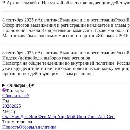
В Архангельской и Иркутской областях конкуренцию действую
8 сентября 2025 г.
Аналитика
Выдвижение и регистрация
Россий
Обзор итогов выдвижения и регистрации кандидатов в главы ре
Полномочия члена Избирательной комиссии Псковской области
Маятникова была членом комиссии от партии «Яблоко» с 2016 г
8 сентября 2025 г.
Аналитика
Выдвижение и регистрация
Россий
Индекс (не)свободы выборов глав регионов
Несмотря на общие тенденции во внутренней политике, Россия 
уже пару десятилетий нет никакой политической конкуренции, 
противостоят действующим главам регионов.
Фильтры (4)
▾
Фильтры
Сбросить всё
Год
2026
2025
Месяц
Окт
Ноя
Дек
Янв
Фев
Мар
Апр
Май
Июн
Июл
Авг
Сен
Тип материала
Новость
Обзоры
Аналитика