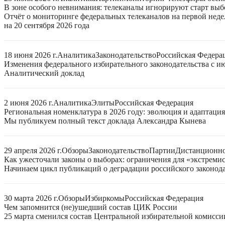
В зоне особого невнимания: телеканалы игнорируют старт выб
Отчёт о мониторинге федеральных телеканалов на первой нед
на 20 сентября 2026 года
18 июня 2026 г.
Аналитика
Законодательство
Российская Федера
Изменения федерального избирательного законодательства с ию
Аналитический доклад
2 июня 2026 г.
Аналитика
Элиты
Российская Федерация
Региональная номенклатура в 2026 году: эволюция и адаптаци
Мы публикуем полный текст доклада Александра Кынева
29 апреля 2026 г.
Обзоры
Законодательство
Партии
Дистанционно
Как ужесточали законы о выборах: ограничения для «экстреми
Начинаем цикл публикаций о деградации российского законода
30 марта 2026 г.
Обзоры
Избиркомы
Российская Федерация
Чем запомнится (не)ушедший состав ЦИК России
25 марта сменился состав Центральной избирательной комисси