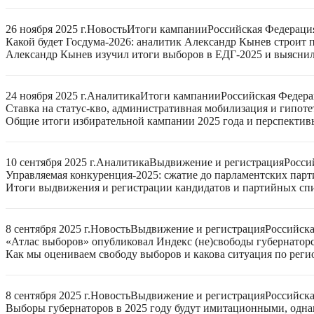
26 ноября 2025 г.
Новость
Итоги кампании
Российская Федераци
Какой будет Госдума-2026: аналитик Александр Кынев строит 
Александр Кынев изучил итоги выборов в ЕДГ-2025 и выяснил
24 ноября 2025 г.
Аналитика
Итоги кампании
Российская Федер
Ставка на статус-кво, административная мобилизация и гипот
Общие итоги избирательной кампании 2025 года и перспектив
10 сентября 2025 г.
Аналитика
Выдвижение и регистрация
Росси
Управляемая конкуренция-2025: сжатие до парламентских парт
Итоги выдвижения и регистрации кандидатов и партийных спис
8 сентября 2025 г.
Новость
Выдвижение и регистрация
Российск
«Атлас выборов» опубликовал Индекс (не)свободы губернаторс
Как мы оцениваем свободу выборов и какова ситуация по реги
8 сентября 2025 г.
Новость
Выдвижение и регистрация
Российск
Выборы губернаторов в 2025 году будут имитационными, однак