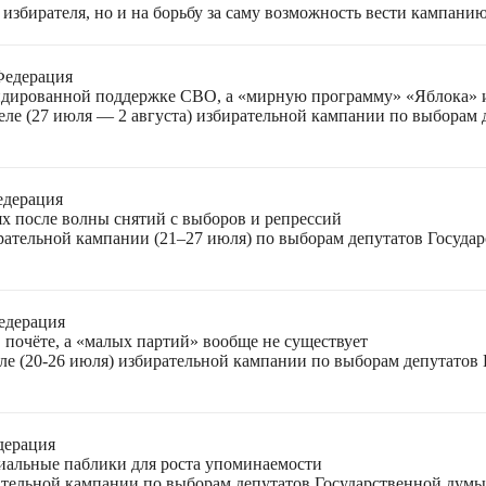
избирателя, но и на борьбу за саму возможность вести кампани
Федерация
лидированной поддержке СВО, а «мирную программу» «Яблока»
еле (27 июля — 2 августа) избирательной кампании по выборам
едерация
ях после волны снятий с выборов и репрессий
ирательной кампании (21–27 июля) по выборам депутатов Госуда
едерация
 почёте, а «малых партий» вообще не существует
ле (20-26 июля) избирательной кампании по выборам депутатов
дерация
циальные паблики для роста упоминаемости
ательной кампании по выборам депутатов Государственной думы