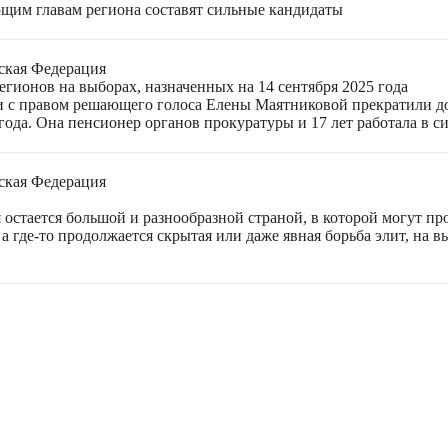
щим главам региона составят сильные кандидаты
ская Федерация
гионов на выборах, назначенных на 14 сентября 2025 года
 с правом решающего голоса Елены Маятниковой прекратили до
ода. Она пенсионер органов прокуратуры и 17 лет работала в си
ская Федерация
остается большой и разнообразной страной, в которой могут пр
а где-то продолжается скрытая или даже явная борьба элит, на