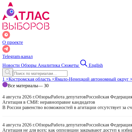
О проекте
Telegram-канал
Новости
Обзоры
Аналитика
Сюжеты
English
1
×
Костромская область
×
Ямало-Ненецкий автономный округ
Все материалы
— 30
4 августа 2026 г.
Обзоры
Работа депутатов
Российская Федераци
Агитация в СМИ: неравноправие кандидатов
В России равенство возможностей в агитации отсутствует за с
4 августа 2026 г.
Обзоры
Работа депутатов
Российская Федераци
Агитация не для всех: как оппозиции закрывают доступ к изб