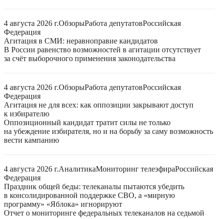
4 августа 2026 г.
Обзоры
Работа депутатов
Российская
Федерация
Агитация в СМИ: неравноправие кандидатов
В России равенство возможностей в агитации отсутствует
за счёт выборочного применения законодательства
4 августа 2026 г.
Обзоры
Работа депутатов
Российская
Федерация
Агитация не для всех: как оппозиции закрывают доступ
к избирателю
Оппозиционный кандидат тратит силы не только
на убеждение избирателя, но и на борьбу за саму возможность
вести кампанию
4 августа 2026 г.
Аналитика
Мониторинг телеэфира
Российская
Федерация
Праздник общей беды: телеканалы пытаются убедить
в консолидированной поддержке СВО, а «мирную
программу» «Яблока» игнорируют
Отчет о мониторинге федеральных телеканалов на седьмой