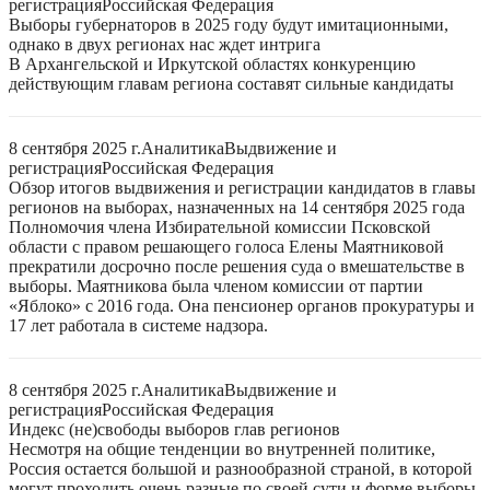
регистрация
Российская Федерация
Выборы губернаторов в 2025 году будут имитационными,
однако в двух регионах нас ждет интрига
В Архангельской и Иркутской областях конкуренцию
действующим главам региона составят сильные кандидаты
8 сентября 2025 г.
Аналитика
Выдвижение и
регистрация
Российская Федерация
Обзор итогов выдвижения и регистрации кандидатов в главы
регионов на выборах, назначенных на 14 сентября 2025 года
Полномочия члена Избирательной комиссии Псковской
области с правом решающего голоса Елены Маятниковой
прекратили досрочно после решения суда о вмешательстве в
выборы. Маятникова была членом комиссии от партии
«Яблоко» с 2016 года. Она пенсионер органов прокуратуры и
17 лет работала в системе надзора.
8 сентября 2025 г.
Аналитика
Выдвижение и
регистрация
Российская Федерация
Индекс (не)свободы выборов глав регионов
Несмотря на общие тенденции во внутренней политике,
Россия остается большой и разнообразной страной, в которой
могут проходить очень разные по своей сути и форме выборы