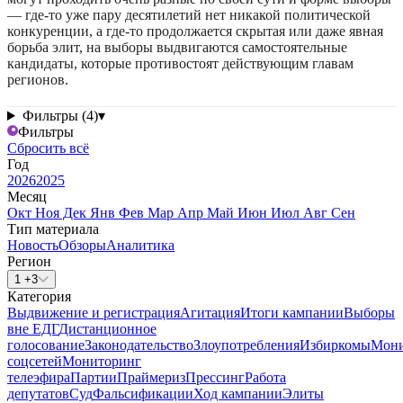
— где-то уже пару десятилетий нет никакой политической
конкуренции, а где-то продолжается скрытая или даже явная
борьба элит, на выборы выдвигаются самостоятельные
кандидаты, которые противостоят действующим главам
регионов.
Фильтры (4)
▾
Фильтры
Сбросить всё
Год
2026
2025
Месяц
Окт
Ноя
Дек
Янв
Фев
Мар
Апр
Май
Июн
Июл
Авг
Сен
Тип материала
Новость
Обзоры
Аналитика
Регион
1 +3
Категория
Выдвижение и регистрация
Агитация
Итоги кампании
Выборы
вне ЕДГ
Дистанционное
голосование
Законодательство
Злоупотребления
Избиркомы
Мони
соцсетей
Мониторинг
телеэфира
Партии
Праймериз
Прессинг
Работа
депутатов
Суд
Фальсификации
Ход кампании
Элиты