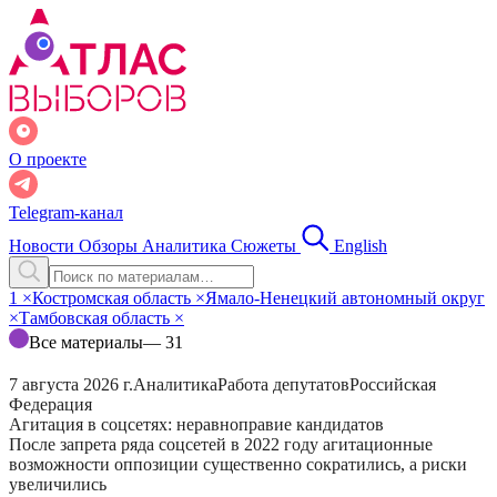
О проекте
Telegram-канал
Новости
Обзоры
Аналитика
Сюжеты
English
1
×
Костромская область
×
Ямало-Ненецкий автономный округ
×
Тамбовская область
×
Все материалы
— 31
7 августа 2026 г.
Аналитика
Работа депутатов
Российская
Федерация
Агитация в соцсетях: неравноправие кандидатов
После запрета ряда соцсетей в 2022 году агитационные
возможности оппозиции существенно сократились, а риски
увеличились