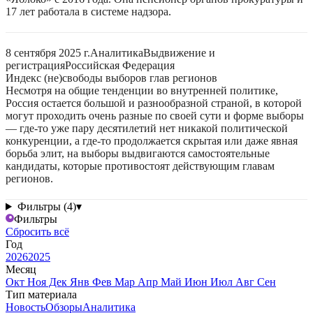
17 лет работала в системе надзора.
8 сентября 2025 г.
Аналитика
Выдвижение и
регистрация
Российская Федерация
Индекс (не)свободы выборов глав регионов
Несмотря на общие тенденции во внутренней политике,
Россия остается большой и разнообразной страной, в которой
могут проходить очень разные по своей сути и форме выборы
— где-то уже пару десятилетий нет никакой политической
конкуренции, а где-то продолжается скрытая или даже явная
борьба элит, на выборы выдвигаются самостоятельные
кандидаты, которые противостоят действующим главам
регионов.
Фильтры (4)
▾
Фильтры
Сбросить всё
Год
2026
2025
Месяц
Окт
Ноя
Дек
Янв
Фев
Мар
Апр
Май
Июн
Июл
Авг
Сен
Тип материала
Новость
Обзоры
Аналитика