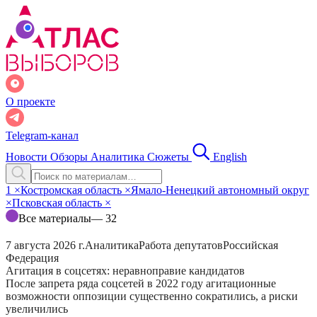
О проекте
Telegram-канал
Новости
Обзоры
Аналитика
Сюжеты
English
1
×
Костромская область
×
Ямало-Ненецкий автономный округ
×
Псковская область
×
Все материалы
— 32
7 августа 2026 г.
Аналитика
Работа депутатов
Российская
Федерация
Агитация в соцсетях: неравноправие кандидатов
После запрета ряда соцсетей в 2022 году агитационные
возможности оппозиции существенно сократились, а риски
увеличились