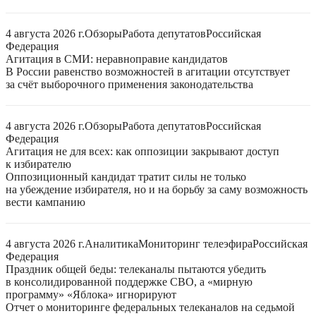
4 августа 2026 г.
Обзоры
Работа депутатов
Российская
Федерация
Агитация в СМИ: неравноправие кандидатов
В России равенство возможностей в агитации отсутствует
за счёт выборочного применения законодательства
4 августа 2026 г.
Обзоры
Работа депутатов
Российская
Федерация
Агитация не для всех: как оппозиции закрывают доступ
к избирателю
Оппозиционный кандидат тратит силы не только
на убеждение избирателя, но и на борьбу за саму возможность
вести кампанию
4 августа 2026 г.
Аналитика
Мониторинг телеэфира
Российская
Федерация
Праздник общей беды: телеканалы пытаются убедить
в консолидированной поддержке СВО, а «мирную
программу» «Яблока» игнорируют
Отчет о мониторинге федеральных телеканалов на седьмой