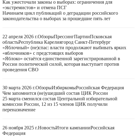
Как ужесточали законы о выборах: ограничения для
«экстремистов» и отмена ПСГ
Начинаем цикл публикаций о деградации российского
законодательства о выборах за прошедшие пять лет
22 апреля 2026 г.
Обзоры
Прессинг
Партии
Псковская
область
Республика Карелия
город Санкт-Петербург
«Яблочный» (не)спас: власти продолжают выбивать ярких
«яблочников» с предстоящих выборов
«Яблоко» остаётся единственной зарегистрированной в
России политической силой, которая выступает против
проведения СВО
30 марта 2026 г.
Обзоры
Избиркомы
Российская Федерация
Чем запомнится (не)ушедший состав ЦИК России
25 марта сменился состав Центральной избирательной
комиссии России, 12 из 15 членов ЦИК получили
переназначение
26 ноября 2025 г.
Новость
Итоги кампании
Российская
Федерация