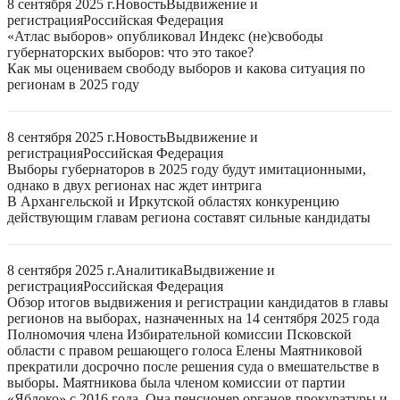
8 сентября 2025 г.
Новость
Выдвижение и
регистрация
Российская Федерация
«Атлас выборов» опубликовал Индекс (не)свободы
губернаторских выборов: что это такое?
Как мы оцениваем свободу выборов и какова ситуация по
регионам в 2025 году
8 сентября 2025 г.
Новость
Выдвижение и
регистрация
Российская Федерация
Выборы губернаторов в 2025 году будут имитационными,
однако в двух регионах нас ждет интрига
В Архангельской и Иркутской областях конкуренцию
действующим главам региона составят сильные кандидаты
8 сентября 2025 г.
Аналитика
Выдвижение и
регистрация
Российская Федерация
Обзор итогов выдвижения и регистрации кандидатов в главы
регионов на выборах, назначенных на 14 сентября 2025 года
Полномочия члена Избирательной комиссии Псковской
области с правом решающего голоса Елены Маятниковой
прекратили досрочно после решения суда о вмешательстве в
выборы. Маятникова была членом комиссии от партии
«Яблоко» с 2016 года. Она пенсионер органов прокуратуры и