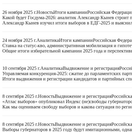
26 ноября 2025 г.
Новость
Итоги кампании
Российская Федераци
Какой будет Госдума-2026: аналитик Александр Кынев строит 
Александр Кынев изучил итоги выборов в ЕДГ-2025 и выяснил
24 ноября 2025 г.
Аналитика
Итоги кампании
Российская Федер
Ставка на статус-кво, административная мобилизация и гипот
Общие итоги избирательной кампании 2025 года и перспектив
10 сентября 2025 г.
Аналитика
Выдвижение и регистрация
Росси
Управляемая конкуренция-2025: сжатие до парламентских парт
Итоги выдвижения и регистрации кандидатов и партийных спис
8 сентября 2025 г.
Новость
Выдвижение и регистрация
Российск
«Атлас выборов» опубликовал Индекс (не)свободы губернаторс
Как мы оцениваем свободу выборов и какова ситуация по реги
8 сентября 2025 г.
Новость
Выдвижение и регистрация
Российск
Выборы губернаторов в 2025 году будут имитационными, однак