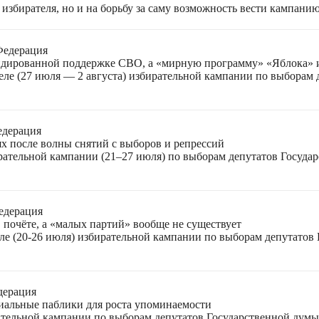
избирателя, но и на борьбу за саму возможность вести кампани
Федерация
лидированной поддержке СВО, а «мирную программу» «Яблока»
еле (27 июля — 2 августа) избирательной кампании по выборам
едерация
ях после волны снятий с выборов и репрессий
ирательной кампании (21–27 июля) по выборам депутатов Госуда
едерация
 почёте, а «малых партий» вообще не существует
ле (20-26 июля) избирательной кампании по выборам депутатов
дерация
циальные паблики для роста упоминаемости
ательной кампании по выборам депутатов Государственной думы