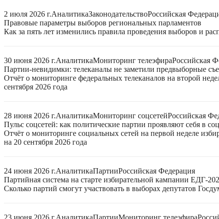
2 июля 2026 г.
Аналитика
Законодательство
Российская Федерац
Правовые параметры выборов региональных парламентов
Как за пять лет изменились правила проведения выборов и ра
30 июня 2026 г.
Аналитика
Мониторинг телеэфира
Российская Ф
Партии-невидимки: телеканалы не заметили предвыборные съ
Отчёт о мониторинге федеральных телеканалов на второй неде
сентября 2026 года
28 июня 2026 г.
Аналитика
Мониторинг соцсетей
Российская Фе
Пульс соцсетей: как политические партии проявляют себя в со
Отчёт о мониторинге социальных сетей на первой неделе изб
на 20 сентября 2026 года
24 июня 2026 г.
Аналитика
Партии
Российская Федерация
Партийная система на старте избирательной кампании ЕДГ-20
Сколько партий смогут участвовать в выборах депутатов Госдум
23 июня 2026 г.
Аналитика
Партии
Мониторинг телеэфира
Росси