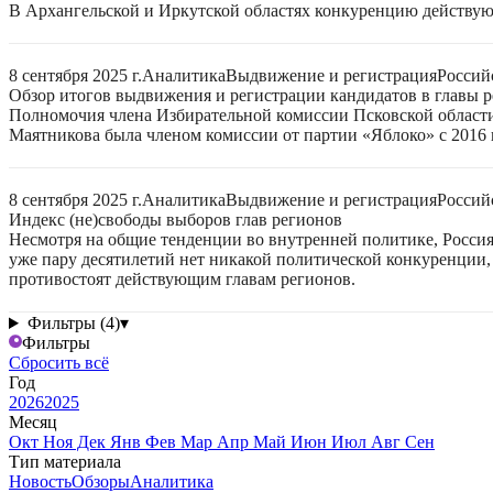
В Архангельской и Иркутской областях конкуренцию действую
8 сентября 2025 г.
Аналитика
Выдвижение и регистрация
Россий
Обзор итогов выдвижения и регистрации кандидатов в главы ре
Полномочия члена Избирательной комиссии Псковской области
Маятникова была членом комиссии от партии «Яблоко» с 2016 г
8 сентября 2025 г.
Аналитика
Выдвижение и регистрация
Россий
Индекс (не)свободы выборов глав регионов
Несмотря на общие тенденции во внутренней политике, Россия 
уже пару десятилетий нет никакой политической конкуренции, 
противостоят действующим главам регионов.
Фильтры (4)
▾
Фильтры
Сбросить всё
Год
2026
2025
Месяц
Окт
Ноя
Дек
Янв
Фев
Мар
Апр
Май
Июн
Июл
Авг
Сен
Тип материала
Новость
Обзоры
Аналитика