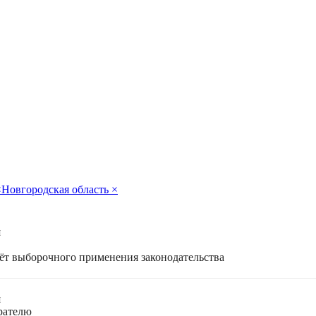
×
Новгородская область
×
я
чёт выборочного применения законодательства
я
ирателю