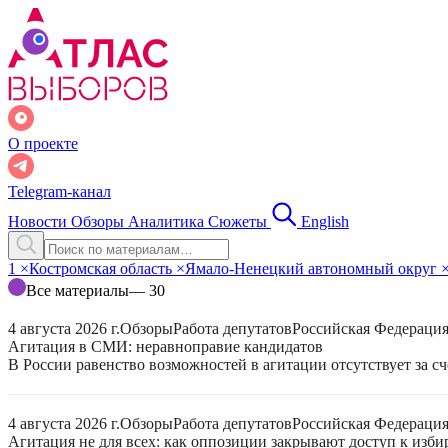
О проекте
Telegram-канал
Новости
Обзоры
Аналитика
Сюжеты
English
1
×
Костромская область
×
Ямало-Ненецкий автономный округ
Все материалы
— 30
4 августа 2026 г.
Обзоры
Работа депутатов
Российская Федераци
Агитация в СМИ: неравноправие кандидатов
В России равенство возможностей в агитации отсутствует за с
4 августа 2026 г.
Обзоры
Работа депутатов
Российская Федераци
Агитация не для всех: как оппозиции закрывают доступ к изб