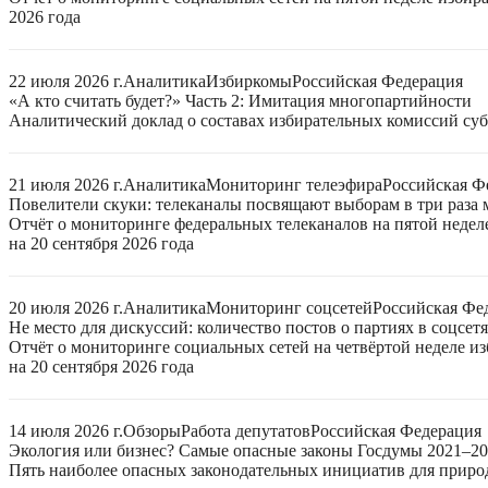
2026 года
22 июля 2026 г.
Аналитика
Избиркомы
Российская Федерация
«А кто считать будет?» Часть 2: Имитация многопартийности
Аналитический доклад о составах избирательных комиссий суб
21 июля 2026 г.
Аналитика
Мониторинг телеэфира
Российская Ф
Повелители скуки: телеканалы посвящают выборам в три раза 
Отчёт о мониторинге федеральных телеканалов на пятой неде
на 20 сентября 2026 года
20 июля 2026 г.
Аналитика
Мониторинг соцсетей
Российская Фе
Не место для дискуссий: количество постов о партиях в соцсет
Отчёт о мониторинге социальных сетей на четвёртой неделе 
на 20 сентября 2026 года
14 июля 2026 г.
Обзоры
Работа депутатов
Российская Федерация
Экология или бизнес? Самые опасные законы Госдумы 2021–2
Пять наиболее опасных законодательных инициатив для приро