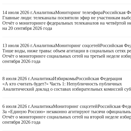
14 июля 2026 г.
Аналитика
Мониторинг телеэфира
Российская Ф
Главные люди: телеканалы посвятили эфир не участникам выб
Отчёт о мониторинге федеральных телеканалов на четвёртой 
на 20 сентября 2026 года
13 июля 2026 г.
Аналитика
Мониторинг соцсетей
Российская Фе
Тише воды, ниже травы: объем агитации в социальных сетях ре
Отчёт о мониторинге социальных сетей на третьей неделе изб
сентября 2026 года
8 июля 2026 г.
Аналитика
Избиркомы
Российская Федерация
«А кто считать будет?» Часть 1: Непубличность публичных
Аналитический доклад о составах избирательных комиссий суб
6 июля 2026 г.
Аналитика
Мониторинг соцсетей
Российская Фед
За «Единую Россию» незаконно агитируют тысячи официальн
Отчёт о мониторинге социальных сетей на второй неделе изби
сентября 2026 года