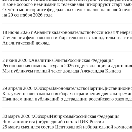
В зоне особого невнимания: телеканалы игнорируют старт выб
Отчёт о мониторинге федеральных телеканалов на первой нед
на 20 сентября 2026 года
18 июня 2026 г.
Аналитика
Законодательство
Российская Федера
Изменения федерального избирательного законодательства с ию
Аналитический доклад
2 июня 2026 г.
Аналитика
Элиты
Российская Федерация
Региональная номенклатура в 2026 году: эволюция и адаптаци
Мы публикуем полный текст доклада Александра Кынева
29 апреля 2026 г.
Обзоры
Законодательство
Партии
Дистанционно
Как ужесточали законы о выборах: ограничения для «экстреми
Начинаем цикл публикаций о деградации российского законода
30 марта 2026 г.
Обзоры
Избиркомы
Российская Федерация
Чем запомнится (не)ушедший состав ЦИК России
25 марта сменился состав Центральной избирательной комисси