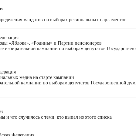
ия
спределения мандатов на выборах региональных парламентов
едерация
езды «Яблока», «Родины» и Партии пенсионеров
ле избирательной кампании по выборам депутатов Государствен
дерация
циальных медиа на старте кампании
ирательной кампании по выборам депутатов Государственной ду
26
ы и что случилось с теми, кто выпал из этого списка
йская Федерация