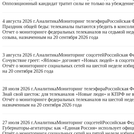
Оппозиционный кандидат тратит силы не только на убеждение 
4 августа 2026 г.
Аналитика
Мониторинг телеэфира
Российская 
Праздник общей беды: телеканалы пытаются убедить в консо
Отчет о мониторинге федеральных телеканалов на седьмой нед
созыва, назначенным на 20 сентября 2026 года
3 августа 2026 г.
Аналитика
Мониторинг соцсетей
Российская Ф
Сочувствие греет: «Яблоко» догоняет «Новых людей» в соцсет
Отчёт о мониторинге социальных сетей на шестой неделе изб
на 20 сентября 2026 года
28 июля 2026 г.
Аналитика
Мониторинг телеэфира
Российская Ф
Знай свой шесток: для телеканалов «Новые люди» и КПРФ не в
Отчёт о мониторинге федеральных телеканалов на шестой неде
назначенным на 20 сентября 2026 года
27 июля 2026 г.
Аналитика
Мониторинг соцсетей
Российская Фе
Губернаторы-агитаторы: как «Единая Россия» использует офи
Отчёт о мониторинге социальных сетей на пятой неделе избир