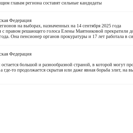
щим главам региона составят сильные кандидаты
ская Федерация
гионов на выборах, назначенных на 14 сентября 2025 года
 с правом решающего голоса Елены Маятниковой прекратили до
ода. Она пенсионер органов прокуратуры и 17 лет работала в си
ская Федерация
остается большой и разнообразной страной, в которой могут пр
а где-то продолжается скрытая или даже явная борьба элит, на