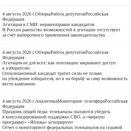
4 августа 2026 г.
Обзоры
Работа депутатов
Российская
Федерация
Агитация в СМИ: неравноправие кандидатов
В России равенство возможностей в агитации отсутствует
за счёт выборочного применения законодательства
4 августа 2026 г.
Обзоры
Работа депутатов
Российская
Федерация
Агитация не для всех: как оппозиции закрывают доступ
к избирателю
Оппозиционный кандидат тратит силы не только
на убеждение избирателя, но и на борьбу за саму возможность
вести кампанию
4 августа 2026 г.
Аналитика
Мониторинг телеэфира
Российская
Федерация
Праздник общей беды: телеканалы пытаются убедить
в консолидированной поддержке СВО, а «мирную
программу» «Яблока» игнорируют
Отчет о мониторинге федеральных телеканалов на седьмой