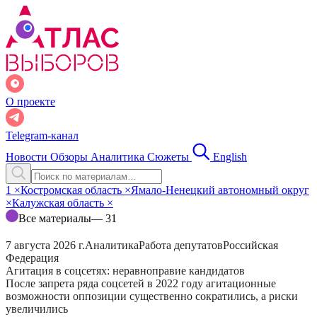
О проекте
Telegram-канал
Новости
Обзоры
Аналитика
Сюжеты
English
1
×
Костромская область
×
Ямало-Ненецкий автономный округ
×
Калужская область
×
Все материалы
— 31
7 августа 2026 г.
Аналитика
Работа депутатов
Российская
Федерация
Агитация в соцсетях: неравноправие кандидатов
После запрета ряда соцсетей в 2022 году агитационные
возможности оппозиции существенно сократились, а риски
увеличились