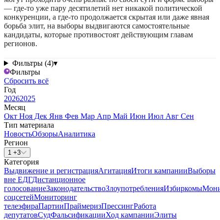
— где-то уже пару десятилетий нет никакой политической
конкуренции, а где-то продолжается скрытая или даже явная
борьба элит, на выборы выдвигаются самостоятельные
кандидаты, которые противостоят действующим главам
регионов.
Фильтры (4)
▾
Фильтры
Сбросить всё
Год
2026
2025
Месяц
Окт
Ноя
Дек
Янв
Фев
Мар
Апр
Май
Июн
Июл
Авг
Сен
Тип материала
Новость
Обзоры
Аналитика
Регион
1 +3
Категория
Выдвижение и регистрация
Агитация
Итоги кампании
Выборы
вне ЕДГ
Дистанционное
голосование
Законодательство
Злоупотребления
Избиркомы
Мони
соцсетей
Мониторинг
телеэфира
Партии
Праймериз
Прессинг
Работа
депутатов
Суд
Фальсификации
Ход кампании
Элиты