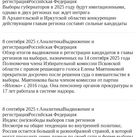
регистрация
Российская Федерация
Выборы губернаторов в 2025 году будут имитационными,
однако в двух регионах нас ждет интрига
В Архангельской и Иркутской областях конкуренцию
действующим главам региона составят сильные кандидаты
8 сентября 2025 г.
Аналитика
Выдвижение и
регистрация
Российская Федерация
Обзор итогов выдвижения и регистрации кандидатов в главы
регионов на выборах, назначенных на 14 сентября 2025 года
Полномочия члена Избирательной комиссии Псковской
области с правом решающего голоса Елены Маятниковой
прекратили досрочно после решения суда о вмешательстве в
выборы. Маятникова была членом комиссии от партии
«Яблоко» с 2016 года. Она пенсионер органов прокуратуры и
17 лет работала в системе надзора.
8 сентября 2025 г.
Аналитика
Выдвижение и
регистрация
Российская Федерация
Индекс (не)свободы выборов глав регионов
Несмотря на общие тенденции во внутренней политике,
Россия остается большой и разнообразной страной, в которой
могут проходить очень разные по своей сути и форме выборы