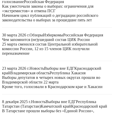
голосование
Российская Федерация
Как ужесточали законы о выборах: ограничения для
«экстремистов» и отмена ПСГ
Начинаем цикл публикаций о деградации российского
законодательства о выборах за прошедшие пять лет
30 марта 2026 г.
Обзоры
Избиркомы
Российская Федерация
Чем запомнится (не)ушедший состав ЦИК России
25 марта сменился состав Центральной избирательной
комиссии России, 12 из 15 членов ЦИК получили
переназначение
23 марта 2026 г.
Новость
Выборы вне ЕДГ
Краснодарский
край
Владимирская область
Республика Хакасия
Выборы депутатов в четырех новых округах прошли во
Владимирской области 22 марта
Кроме того, голосовали в Краснодарском крае и Хакасии
8 декабря 2025 г.
Новость
Выборы вне ЕДГ
Республика
Татарстан (Татарстан)
Камчатский край
Краснодарский край
В Татарстане прошли выборы без «Единой России»,