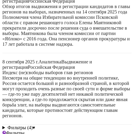
регистрация
Российская Федерация
Обзор итогов выдвижения и регистрации кандидатов в главы
регионов на выборах, назначенных на 14 сентября 2025 года
Полномочия члена Избирательной комиссии Псковской
области с правом решающего голоса Елены Маятниковой
прекратили досрочно после решения суда о вмешательстве в
выборы. Маятникова была членом комиссии от партии
«Яблоко» с 2016 года. Она пенсионер органов прокуратуры и
17 лет работала в системе надзора.
8 сентября 2025 г.
Аналитика
Выдвижение и
регистрация
Российская Федерация
Индекс (не)свободы выборов глав регионов
Несмотря на общие тенденции во внутренней политике,
Россия остается большой и разнообразной страной, в которой
могут проходить очень разные по своей сути и форме выборы
— где-то уже пару десятилетий нет никакой политической
конкуренции, а где-то продолжается скрытая или даже явная
борьба элит, на выборы выдвигаются самостоятельные
кандидаты, которые противостоят действующим главам
регионов.
Фильтры (4)
▾
Фильтры