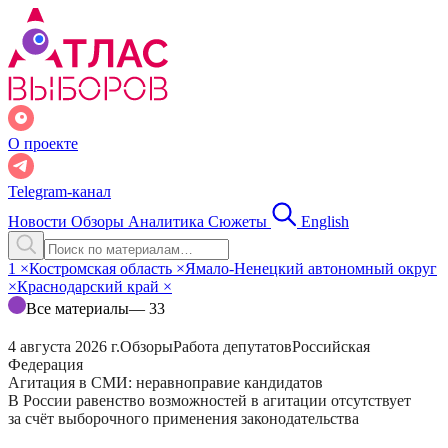
О проекте
Telegram-канал
Новости
Обзоры
Аналитика
Сюжеты
English
1
×
Костромская область
×
Ямало-Ненецкий автономный округ
×
Краснодарский край
×
Все материалы
— 33
4 августа 2026 г.
Обзоры
Работа депутатов
Российская
Федерация
Агитация в СМИ: неравноправие кандидатов
В России равенство возможностей в агитации отсутствует
за счёт выборочного применения законодательства