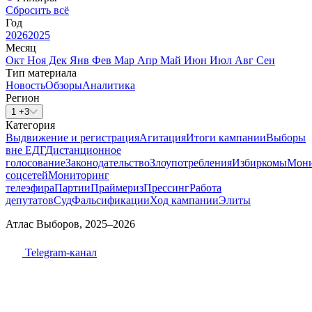
Сбросить всё
Год
2026
2025
Месяц
Окт
Ноя
Дек
Янв
Фев
Мар
Апр
Май
Июн
Июл
Авг
Сен
Тип материала
Новость
Обзоры
Аналитика
Регион
1 +3
Категория
Выдвижение и регистрация
Агитация
Итоги кампании
Выборы
вне ЕДГ
Дистанционное
голосование
Законодательство
Злоупотребления
Избиркомы
Мони
соцсетей
Мониторинг
телеэфира
Партии
Праймериз
Прессинг
Работа
депутатов
Суд
Фальсификации
Ход кампании
Элиты
Атлас Выборов, 2025–2026
Telegram-канал