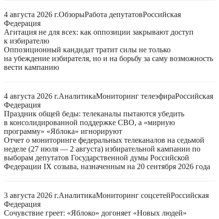
4 августа 2026 г.
Обзоры
Работа депутатов
Российская
Федерация
Агитация не для всех: как оппозиции закрывают доступ
к избирателю
Оппозиционный кандидат тратит силы не только
на убеждение избирателя, но и на борьбу за саму возможность
вести кампанию
4 августа 2026 г.
Аналитика
Мониторинг телеэфира
Российская
Федерация
Праздник общей беды: телеканалы пытаются убедить
в консолидированной поддержке СВО, а «мирную
программу» «Яблока» игнорируют
Отчет о мониторинге федеральных телеканалов на седьмой
неделе (27 июля — 2 августа) избирательной кампании по
выборам депутатов Государственной думы Российской
Федерации IX созыва, назначенным на 20 сентября 2026 года
3 августа 2026 г.
Аналитика
Мониторинг соцсетей
Российская
Федерация
Сочувствие греет: «Яблоко» догоняет «Новых людей»