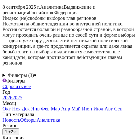
8 сентября 2025 г.
Аналитика
Выдвижение и
регистрация
Российская Федерация
Индекс (не)свободы выборов глав регионов
Несмотря на общие тенденции во внутренней политике,
Россия остается большой и разнообразной страной, в которой
могут проходить очень разные по своей сути и форме выборы
— где-то уже пару десятилетий нет никакой политической
конкуренции, а где-то продолжается скрытая или даже явная
борьба элит, на выборы выдвигаются самостоятельные
кандидаты, которые противостоят действующим главам
регионов.
Фильтры (3)
▾
Фильтры
Сбросить всё
Год
2026
2025
Месяц
Окт
Ноя
Дек
Янв
Фев
Мар
Апр
Май
Июн
Июл
Авг
Сен
Тип материала
Новость
Обзоры
Аналитика
Регион
1 +2
Категория