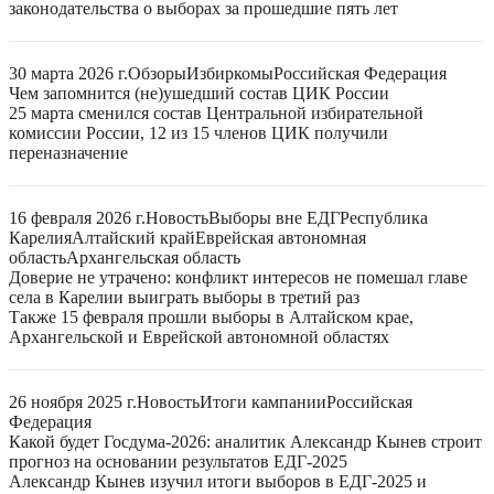
законодательства о выборах за прошедшие пять лет
30 марта 2026 г.
Обзоры
Избиркомы
Российская Федерация
Чем запомнится (не)ушедший состав ЦИК России
25 марта сменился состав Центральной избирательной
комиссии России, 12 из 15 членов ЦИК получили
переназначение
16 февраля 2026 г.
Новость
Выборы вне ЕДГ
Республика
Карелия
Алтайский край
Еврейская автономная
область
Архангельская область
Доверие не утрачено: конфликт интересов не помешал главе
села в Карелии выиграть выборы в третий раз
Также 15 февраля прошли выборы в Алтайском крае,
Архангельской и Еврейской автономной областях
26 ноября 2025 г.
Новость
Итоги кампании
Российская
Федерация
Какой будет Госдума-2026: аналитик Александр Кынев строит
прогноз на основании результатов ЕДГ-2025
Александр Кынев изучил итоги выборов в ЕДГ-2025 и