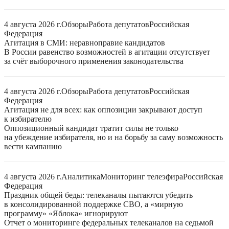
4 августа 2026 г.
Обзоры
Работа депутатов
Российская
Федерация
Агитация в СМИ: неравноправие кандидатов
В России равенство возможностей в агитации отсутствует
за счёт выборочного применения законодательства
4 августа 2026 г.
Обзоры
Работа депутатов
Российская
Федерация
Агитация не для всех: как оппозиции закрывают доступ
к избирателю
Оппозиционный кандидат тратит силы не только
на убеждение избирателя, но и на борьбу за саму возможность
вести кампанию
4 августа 2026 г.
Аналитика
Мониторинг телеэфира
Российская
Федерация
Праздник общей беды: телеканалы пытаются убедить
в консолидированной поддержке СВО, а «мирную
программу» «Яблока» игнорируют
Отчет о мониторинге федеральных телеканалов на седьмой