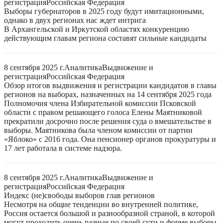
регистрация
Российская Федерация
Выборы губернаторов в 2025 году будут имитационными,
однако в двух регионах нас ждет интрига
В Архангельской и Иркутской областях конкуренцию
действующим главам региона составят сильные кандидаты
8 сентября 2025 г.
Аналитика
Выдвижение и
регистрация
Российская Федерация
Обзор итогов выдвижения и регистрации кандидатов в главы
регионов на выборах, назначенных на 14 сентября 2025 года
Полномочия члена Избирательной комиссии Псковской
области с правом решающего голоса Елены Маятниковой
прекратили досрочно после решения суда о вмешательстве в
выборы. Маятникова была членом комиссии от партии
«Яблоко» с 2016 года. Она пенсионер органов прокуратуры и
17 лет работала в системе надзора.
8 сентября 2025 г.
Аналитика
Выдвижение и
регистрация
Российская Федерация
Индекс (не)свободы выборов глав регионов
Несмотря на общие тенденции во внутренней политике,
Россия остается большой и разнообразной страной, в которой
могут проходить очень разные по своей сути и форме выборы