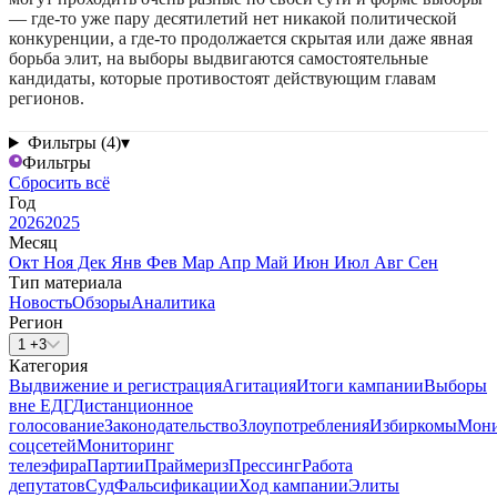
— где-то уже пару десятилетий нет никакой политической
конкуренции, а где-то продолжается скрытая или даже явная
борьба элит, на выборы выдвигаются самостоятельные
кандидаты, которые противостоят действующим главам
регионов.
Фильтры (4)
▾
Фильтры
Сбросить всё
Год
2026
2025
Месяц
Окт
Ноя
Дек
Янв
Фев
Мар
Апр
Май
Июн
Июл
Авг
Сен
Тип материала
Новость
Обзоры
Аналитика
Регион
1 +3
Категория
Выдвижение и регистрация
Агитация
Итоги кампании
Выборы
вне ЕДГ
Дистанционное
голосование
Законодательство
Злоупотребления
Избиркомы
Мони
соцсетей
Мониторинг
телеэфира
Партии
Праймериз
Прессинг
Работа
депутатов
Суд
Фальсификации
Ход кампании
Элиты