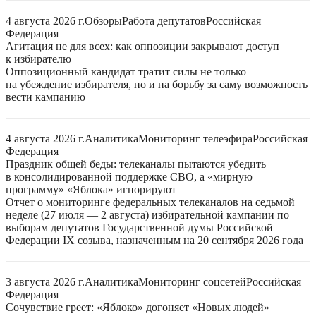
4 августа 2026 г.
Обзоры
Работа депутатов
Российская
Федерация
Агитация не для всех: как оппозиции закрывают доступ
к избирателю
Оппозиционный кандидат тратит силы не только
на убеждение избирателя, но и на борьбу за саму возможность
вести кампанию
4 августа 2026 г.
Аналитика
Мониторинг телеэфира
Российская
Федерация
Праздник общей беды: телеканалы пытаются убедить
в консолидированной поддержке СВО, а «мирную
программу» «Яблока» игнорируют
Отчет о мониторинге федеральных телеканалов на седьмой
неделе (27 июля — 2 августа) избирательной кампании по
выборам депутатов Государственной думы Российской
Федерации IX созыва, назначенным на 20 сентября 2026 года
3 августа 2026 г.
Аналитика
Мониторинг соцсетей
Российская
Федерация
Сочувствие греет: «Яблоко» догоняет «Новых людей»