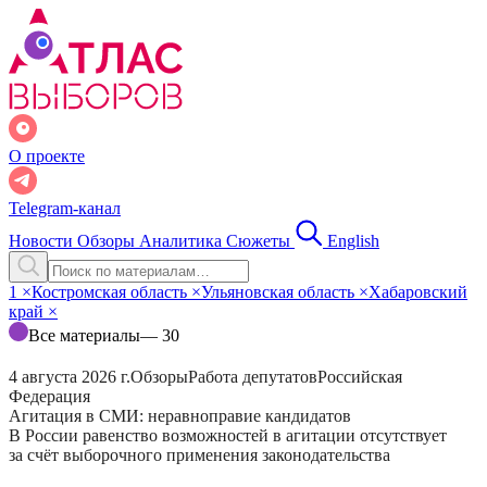
О проекте
Telegram-канал
Новости
Обзоры
Аналитика
Сюжеты
English
1
×
Костромская область
×
Ульяновская область
×
Хабаровский
край
×
Все материалы
— 30
4 августа 2026 г.
Обзоры
Работа депутатов
Российская
Федерация
Агитация в СМИ: неравноправие кандидатов
В России равенство возможностей в агитации отсутствует
за счёт выборочного применения законодательства