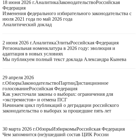
18 июня 2026 г.
Аналитика
Законодательство
Российская
Федерация
Изменения федерального избирательного законодательства с
июля 2021 года по май 2026 года
Аналитический доклад
2 июня 2026 г.
Аналитика
Элиты
Российская Федерация
Региональная номенклатура в 2026 году: эволюция и
адаптация в новых условиях
Мы публикуем полный текст доклада Александра Кынева
29 апреля 2026
г.
Обзоры
Законодательство
Партии
Дистанционное
голосование
Российская Федерация
Как ужесточали законы о выборах: ограничения для
«экстремистов» и отмена ПСГ
Начинаем цикл публикаций о деградации российского
законодательства о выборах за прошедшие пять лет
30 марта 2026 г.
Обзоры
Избиркомы
Российская Федерация
Чем запомнится (не)ушедший состав ЦИК России