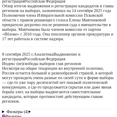
регистрация
Российская Федерация
Обзор итогов выдвижения и регистрации кандидатов в главы
регионов на выборах, назначенных на 14 сентября 2025 года
Полномочия члена Избирательной комиссии Псковской
области с правом решающего голоса Елены Маятниковой
прекратили досрочно после решения суда о вмешательстве в
выборы. Маятникова была членом комиссии от партии
«Яблоко» с 2016 года. Она пенсионер органов прокуратуры и
17 лет работала в системе надзора.
8 сентября 2025 г.
Аналитика
Выдвижение и
регистрация
Российская Федерация
Индекс (не)свободы выборов глав регионов
Несмотря на общие тенденции во внутренней политике,
Россия остается большой и разнообразной страной, в которой
могут проходить очень разные по своей сути и форме выборы
— где-то уже пару десятилетий нет никакой политической
конкуренции, а где-то продолжается скрытая или даже явная
борьба элит, на выборы выдвигаются самостоятельные
кандидаты, которые противостоят действующим главам
регионов.
Фильтры (4)
▾
Фильтры