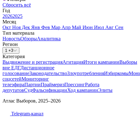
Сбросить всё
Год
2026
2025
Месяц
Окт
Ноя
Дек
Янв
Фев
Мар
Апр
Май
Июн
Июл
Авг
Сен
Тип материала
Новость
Обзоры
Аналитика
Регион
1 +3
Категория
Выдвижение и регистрация
Агитация
Итоги кампании
Выборы
вне ЕДГ
Дистанционное
голосование
Законодательство
Злоупотребления
Избиркомы
Мони
соцсетей
Мониторинг
телеэфира
Партии
Праймериз
Прессинг
Работа
депутатов
Суд
Фальсификации
Ход кампании
Элиты
Атлас Выборов, 2025–2026
Telegram-канал