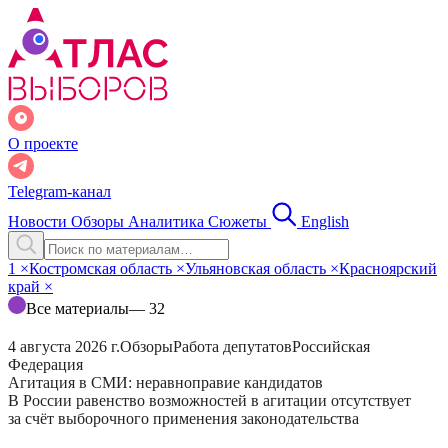
О проекте
Telegram-канал
Новости
Обзоры
Аналитика
Сюжеты
English
1
×
Костромская область
×
Ульяновская область
×
Красноярский
край
×
Все материалы
— 32
4 августа 2026 г.
Обзоры
Работа депутатов
Российская
Федерация
Агитация в СМИ: неравноправие кандидатов
В России равенство возможностей в агитации отсутствует
за счёт выборочного применения законодательства