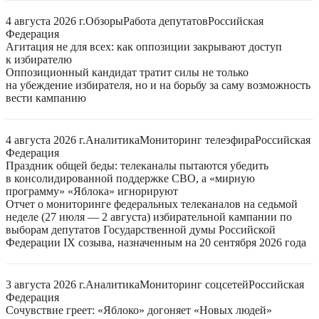
4 августа 2026 г.
Обзоры
Работа депутатов
Российская
Федерация
Агитация не для всех: как оппозиции закрывают доступ
к избирателю
Оппозиционный кандидат тратит силы не только
на убеждение избирателя, но и на борьбу за саму возможность
вести кампанию
4 августа 2026 г.
Аналитика
Мониторинг телеэфира
Российская
Федерация
Праздник общей беды: телеканалы пытаются убедить
в консолидированной поддержке СВО, а «мирную
программу» «Яблока» игнорируют
Отчет о мониторинге федеральных телеканалов на седьмой
неделе (27 июля — 2 августа) избирательной кампании по
выборам депутатов Государственной думы Российской
Федерации IX созыва, назначенным на 20 сентября 2026 года
3 августа 2026 г.
Аналитика
Мониторинг соцсетей
Российская
Федерация
Сочувствие греет: «Яблоко» догоняет «Новых людей»