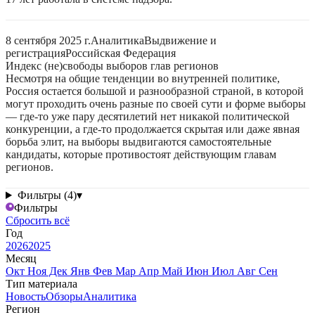
8 сентября 2025 г.
Аналитика
Выдвижение и
регистрация
Российская Федерация
Индекс (не)свободы выборов глав регионов
Несмотря на общие тенденции во внутренней политике,
Россия остается большой и разнообразной страной, в которой
могут проходить очень разные по своей сути и форме выборы
— где-то уже пару десятилетий нет никакой политической
конкуренции, а где-то продолжается скрытая или даже явная
борьба элит, на выборы выдвигаются самостоятельные
кандидаты, которые противостоят действующим главам
регионов.
Фильтры (4)
▾
Фильтры
Сбросить всё
Год
2026
2025
Месяц
Окт
Ноя
Дек
Янв
Фев
Мар
Апр
Май
Июн
Июл
Авг
Сен
Тип материала
Новость
Обзоры
Аналитика
Регион