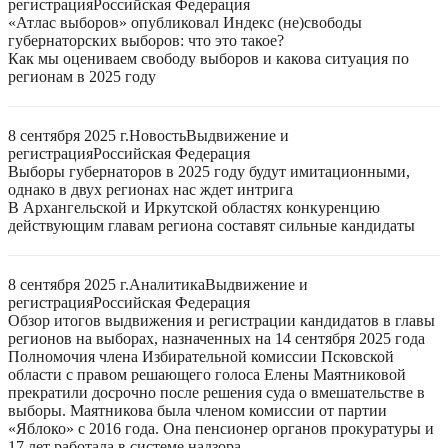
регистрация
Российская Федерация
«Атлас выборов» опубликовал Индекс (не)свободы
губернаторских выборов: что это такое?
Как мы оцениваем свободу выборов и какова ситуация по
регионам в 2025 году
8 сентября 2025 г.
Новость
Выдвижение и
регистрация
Российская Федерация
Выборы губернаторов в 2025 году будут имитационными,
однако в двух регионах нас ждет интрига
В Архангельской и Иркутской областях конкуренцию
действующим главам региона составят сильные кандидаты
8 сентября 2025 г.
Аналитика
Выдвижение и
регистрация
Российская Федерация
Обзор итогов выдвижения и регистрации кандидатов в главы
регионов на выборах, назначенных на 14 сентября 2025 года
Полномочия члена Избирательной комиссии Псковской
области с правом решающего голоса Елены Маятниковой
прекратили досрочно после решения суда о вмешательстве в
выборы. Маятникова была членом комиссии от партии
«Яблоко» с 2016 года. Она пенсионер органов прокуратуры и
17 лет работала в системе надзора.