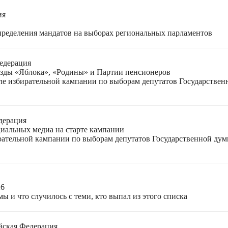
ия
спределения мандатов на выборах региональных парламентов
едерация
езды «Яблока», «Родины» и Партии пенсионеров
ле избирательной кампании по выборам депутатов Государствен
дерация
циальных медиа на старте кампании
ирательной кампании по выборам депутатов Государственной ду
26
ы и что случилось с теми, кто выпал из этого списка
йская Федерация