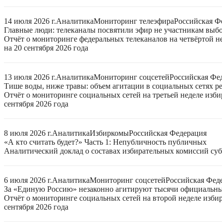
14 июля 2026 г.
Аналитика
Мониторинг телеэфира
Российская Ф
Главные люди: телеканалы посвятили эфир не участникам выб
Отчёт о мониторинге федеральных телеканалов на четвёртой 
на 20 сентября 2026 года
13 июля 2026 г.
Аналитика
Мониторинг соцсетей
Российская Фе
Тише воды, ниже травы: объем агитации в социальных сетях ре
Отчёт о мониторинге социальных сетей на третьей неделе изб
сентября 2026 года
8 июля 2026 г.
Аналитика
Избиркомы
Российская Федерация
«А кто считать будет?» Часть 1: Непубличность публичных
Аналитический доклад о составах избирательных комиссий суб
6 июля 2026 г.
Аналитика
Мониторинг соцсетей
Российская Фед
За «Единую Россию» незаконно агитируют тысячи официальн
Отчёт о мониторинге социальных сетей на второй неделе изби
сентября 2026 года