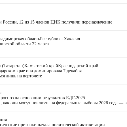
и России, 12 из 15 членов ЦИК получили переназначение
ладимирская область
Республика Хакасия
ирской области 22 марта
 (Татарстан)
Камчатский край
Краснодарский край
дарском крае она доминировала 7 декабря
ься лишь на вертолете
я
прогноз на основании результатов ЕДГ-2025
, как они могут повлиять на федеральные выборы 2026 года — 
ация
етические признаки начала политической активизации