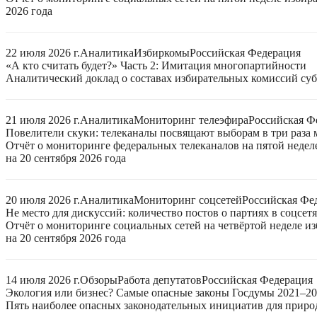
2026 года
22 июля 2026 г.
Аналитика
Избиркомы
Российская Федерация
«А кто считать будет?» Часть 2: Имитация многопартийности
Аналитический доклад о составах избирательных комиссий суб
21 июля 2026 г.
Аналитика
Мониторинг телеэфира
Российская Ф
Повелители скуки: телеканалы посвящают выборам в три раза 
Отчёт о мониторинге федеральных телеканалов на пятой неде
на 20 сентября 2026 года
20 июля 2026 г.
Аналитика
Мониторинг соцсетей
Российская Фе
Не место для дискуссий: количество постов о партиях в соцсет
Отчёт о мониторинге социальных сетей на четвёртой неделе 
на 20 сентября 2026 года
14 июля 2026 г.
Обзоры
Работа депутатов
Российская Федерация
Экология или бизнес? Самые опасные законы Госдумы 2021–2
Пять наиболее опасных законодательных инициатив для приро