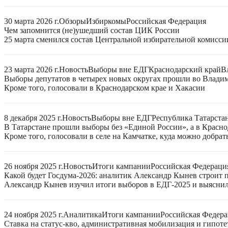
30 марта 2026 г.
Обзоры
Избиркомы
Российская Федерация
Чем запомнится (не)ушедший состав ЦИК России
25 марта сменился состав Центральной избирательной комисси
23 марта 2026 г.
Новость
Выборы вне ЕДГ
Краснодарский край
В
Выборы депутатов в четырех новых округах прошли во Владим
Кроме того, голосовали в Краснодарском крае и Хакасии
8 декабря 2025 г.
Новость
Выборы вне ЕДГ
Республика Татарстан
В Татарстане прошли выборы без «Единой России», а в Красно
Кроме того, голосовали в селе на Камчатке, куда можно добрат
26 ноября 2025 г.
Новость
Итоги кампании
Российская Федераци
Какой будет Госдума-2026: аналитик Александр Кынев строит 
Александр Кынев изучил итоги выборов в ЕДГ-2025 и выяснил
24 ноября 2025 г.
Аналитика
Итоги кампании
Российская Федер
Ставка на статус-кво, административная мобилизация и гипот