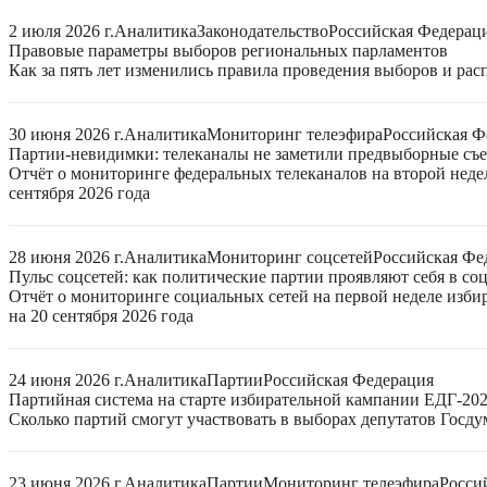
2 июля 2026 г.
Аналитика
Законодательство
Российская Федерац
Правовые параметры выборов региональных парламентов
Как за пять лет изменились правила проведения выборов и ра
30 июня 2026 г.
Аналитика
Мониторинг телеэфира
Российская Ф
Партии-невидимки: телеканалы не заметили предвыборные съ
Отчёт о мониторинге федеральных телеканалов на второй неде
сентября 2026 года
28 июня 2026 г.
Аналитика
Мониторинг соцсетей
Российская Фе
Пульс соцсетей: как политические партии проявляют себя в со
Отчёт о мониторинге социальных сетей на первой неделе изб
на 20 сентября 2026 года
24 июня 2026 г.
Аналитика
Партии
Российская Федерация
Партийная система на старте избирательной кампании ЕДГ-20
Сколько партий смогут участвовать в выборах депутатов Госдум
23 июня 2026 г.
Аналитика
Партии
Мониторинг телеэфира
Росси