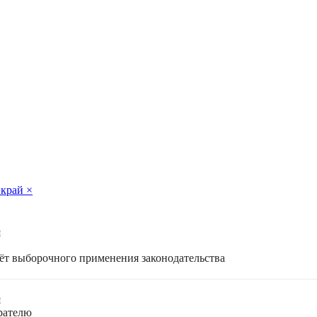
 край
×
я
чёт выборочного применения законодательства
я
ирателю