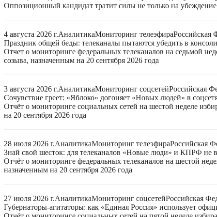
Оппозиционный кандидат тратит силы не только на убеждение 
4 августа 2026 г.
Аналитика
Мониторинг телеэфира
Российская 
Праздник общей беды: телеканалы пытаются убедить в консо
Отчет о мониторинге федеральных телеканалов на седьмой нед
созыва, назначенным на 20 сентября 2026 года
3 августа 2026 г.
Аналитика
Мониторинг соцсетей
Российская Ф
Сочувствие греет: «Яблоко» догоняет «Новых людей» в соцсет
Отчёт о мониторинге социальных сетей на шестой неделе изб
на 20 сентября 2026 года
28 июля 2026 г.
Аналитика
Мониторинг телеэфира
Российская Ф
Знай свой шесток: для телеканалов «Новые люди» и КПРФ не в
Отчёт о мониторинге федеральных телеканалов на шестой неде
назначенным на 20 сентября 2026 года
27 июля 2026 г.
Аналитика
Мониторинг соцсетей
Российская Фе
Губернаторы-агитаторы: как «Единая Россия» использует офи
Отчёт о мониторинге социальных сетей на пятой неделе избир