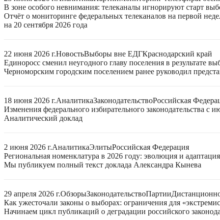
В зоне особого невнимания: телеканалы игнорируют старт выб
Отчёт о мониторинге федеральных телеканалов на первой нед
на 20 сентября 2026 года
22 июня 2026 г.
Новость
Выборы вне ЕДГ
Краснодарский край
Единоросс сменил неугодного главу поселения в результате вы
Черноморским городским поселением ранее руководил представи
18 июня 2026 г.
Аналитика
Законодательство
Российская Федера
Изменения федерального избирательного законодательства с ию
Аналитический доклад
2 июня 2026 г.
Аналитика
Элиты
Российская Федерация
Региональная номенклатура в 2026 году: эволюция и адаптаци
Мы публикуем полный текст доклада Александра Кынева
29 апреля 2026 г.
Обзоры
Законодательство
Партии
Дистанционно
Как ужесточали законы о выборах: ограничения для «экстреми
Начинаем цикл публикаций о деградации российского законода