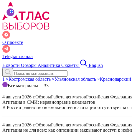
О проекте
Telegram-канал
Новости
Обзоры
Аналитика
Сюжеты
English
1
×
Костромская область
×
Ульяновская область
×
Краснодарский
Все материалы
— 33
4 августа 2026 г.
Обзоры
Работа депутатов
Российская Федераци
Агитация в СМИ: неравноправие кандидатов
В России равенство возможностей в агитации отсутствует за с
4 августа 2026 г.
Обзоры
Работа депутатов
Российская Федераци
Агитация не для всех: как оппозиции закрывают доступ к изб