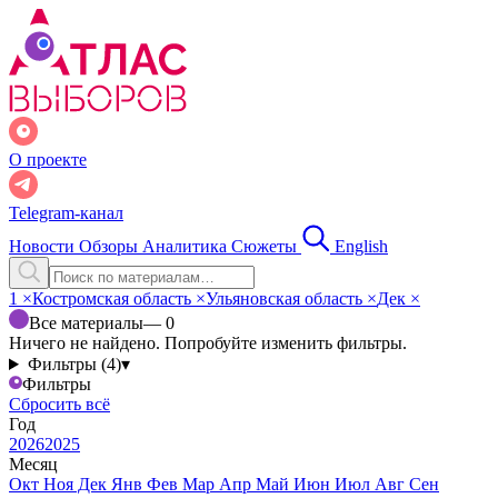
О проекте
Telegram-канал
Новости
Обзоры
Аналитика
Сюжеты
English
1
×
Костромская область
×
Ульяновская область
×
Дек
×
Все материалы
— 0
Ничего не найдено. Попробуйте изменить фильтры.
Фильтры (4)
▾
Фильтры
Сбросить всё
Год
2026
2025
Месяц
Окт
Ноя
Дек
Янв
Фев
Мар
Апр
Май
Июн
Июл
Авг
Сен