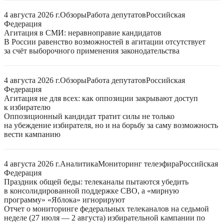
4 августа 2026 г.
Обзоры
Работа депутатов
Российская
Федерация
Агитация в СМИ: неравноправие кандидатов
В России равенство возможностей в агитации отсутствует
за счёт выборочного применения законодательства
4 августа 2026 г.
Обзоры
Работа депутатов
Российская
Федерация
Агитация не для всех: как оппозиции закрывают доступ
к избирателю
Оппозиционный кандидат тратит силы не только
на убеждение избирателя, но и на борьбу за саму возможность
вести кампанию
4 августа 2026 г.
Аналитика
Мониторинг телеэфира
Российская
Федерация
Праздник общей беды: телеканалы пытаются убедить
в консолидированной поддержке СВО, а «мирную
программу» «Яблока» игнорируют
Отчет о мониторинге федеральных телеканалов на седьмой
неделе (27 июля — 2 августа) избирательной кампании по