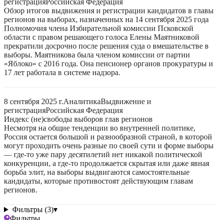
регистрация
Российская Федерация
Обзор итогов выдвижения и регистрации кандидатов в главы
регионов на выборах, назначенных на 14 сентября 2025 года
Полномочия члена Избирательной комиссии Псковской
области с правом решающего голоса Елены Маятниковой
прекратили досрочно после решения суда о вмешательстве в
выборы. Маятникова была членом комиссии от партии
«Яблоко» с 2016 года. Она пенсионер органов прокуратуры и
17 лет работала в системе надзора.
8 сентября 2025 г.
Аналитика
Выдвижение и
регистрация
Российская Федерация
Индекс (не)свободы выборов глав регионов
Несмотря на общие тенденции во внутренней политике,
Россия остается большой и разнообразной страной, в которой
могут проходить очень разные по своей сути и форме выборы
— где-то уже пару десятилетий нет никакой политической
конкуренции, а где-то продолжается скрытая или даже явная
борьба элит, на выборы выдвигаются самостоятельные
кандидаты, которые противостоят действующим главам
регионов.
Фильтры (3)
▾
Фильтры