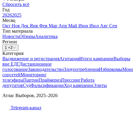
Сбросить всё
Год
2026
2025
Месяц
Окт
Ноя
Дек
Янв
Фев
Мар
Апр
Май
Июн
Июл
Авг
Сен
Тип материала
Новость
Обзоры
Аналитика
Регион
1 +2
Категория
Выдвижение и регистрация
Агитация
Итоги кампании
Выборы
вне ЕДГ
Дистанционное
голосование
Законодательство
Злоупотребления
Избиркомы
Мони
соцсетей
Мониторинг
телеэфира
Партии
Праймериз
Прессинг
Работа
депутатов
Суд
Фальсификации
Ход кампании
Элиты
Атлас Выборов, 2025–2026
Telegram-канал