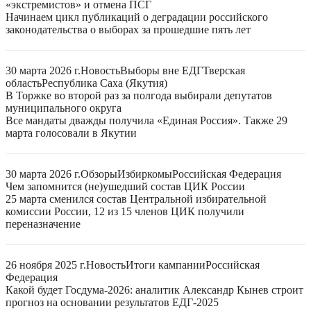
«экстремистов» и отмена ПСГ
Начинаем цикл публикаций о деградации российского
законодательства о выборах за прошедшие пять лет
30 марта 2026 г.
Новость
Выборы вне ЕДГ
Тверская
область
Республика Саха (Якутия)
В Торжке во второй раз за полгода выбирали депутатов
муниципального округа
Все мандаты дважды получила «Единая Россия». Также 29
марта голосовали в Якутии
30 марта 2026 г.
Обзоры
Избиркомы
Российская Федерация
Чем запомнится (не)ушедший состав ЦИК России
25 марта сменился состав Центральной избирательной
комиссии России, 12 из 15 членов ЦИК получили
переназначение
26 ноября 2025 г.
Новость
Итоги кампании
Российская
Федерация
Какой будет Госдума-2026: аналитик Александр Кынев строит
прогноз на основании результатов ЕДГ-2025