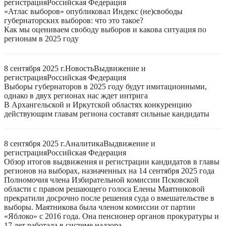
регистрация
Российская Федерация
«Атлас выборов» опубликовал Индекс (не)свободы
губернаторских выборов: что это такое?
Как мы оцениваем свободу выборов и какова ситуация по
регионам в 2025 году
8 сентября 2025 г.
Новость
Выдвижение и
регистрация
Российская Федерация
Выборы губернаторов в 2025 году будут имитационными,
однако в двух регионах нас ждет интрига
В Архангельской и Иркутской областях конкуренцию
действующим главам региона составят сильные кандидаты
8 сентября 2025 г.
Аналитика
Выдвижение и
регистрация
Российская Федерация
Обзор итогов выдвижения и регистрации кандидатов в главы
регионов на выборах, назначенных на 14 сентября 2025 года
Полномочия члена Избирательной комиссии Псковской
области с правом решающего голоса Елены Маятниковой
прекратили досрочно после решения суда о вмешательстве в
выборы. Маятникова была членом комиссии от партии
«Яблоко» с 2016 года. Она пенсионер органов прокуратуры и
17 лет работала в системе надзора.