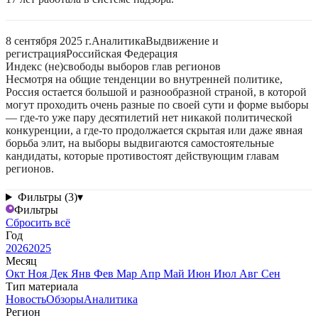
8 сентября 2025 г.
Аналитика
Выдвижение и
регистрация
Российская Федерация
Индекс (не)свободы выборов глав регионов
Несмотря на общие тенденции во внутренней политике,
Россия остается большой и разнообразной страной, в которой
могут проходить очень разные по своей сути и форме выборы
— где-то уже пару десятилетий нет никакой политической
конкуренции, а где-то продолжается скрытая или даже явная
борьба элит, на выборы выдвигаются самостоятельные
кандидаты, которые противостоят действующим главам
регионов.
Фильтры (3)
▾
Фильтры
Сбросить всё
Год
2026
2025
Месяц
Окт
Ноя
Дек
Янв
Фев
Мар
Апр
Май
Июн
Июл
Авг
Сен
Тип материала
Новость
Обзоры
Аналитика
Регион