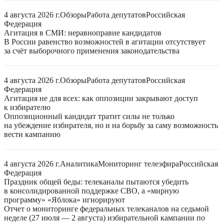
4 августа 2026 г.
Обзоры
Работа депутатов
Российская
Федерация
Агитация в СМИ: неравноправие кандидатов
В России равенство возможностей в агитации отсутствует
за счёт выборочного применения законодательства
4 августа 2026 г.
Обзоры
Работа депутатов
Российская
Федерация
Агитация не для всех: как оппозиции закрывают доступ
к избирателю
Оппозиционный кандидат тратит силы не только
на убеждение избирателя, но и на борьбу за саму возможность
вести кампанию
4 августа 2026 г.
Аналитика
Мониторинг телеэфира
Российская
Федерация
Праздник общей беды: телеканалы пытаются убедить
в консолидированной поддержке СВО, а «мирную
программу» «Яблока» игнорируют
Отчет о мониторинге федеральных телеканалов на седьмой
неделе (27 июля — 2 августа) избирательной кампании по