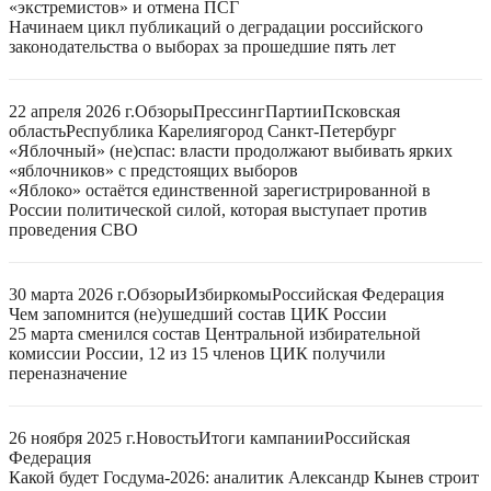
«экстремистов» и отмена ПСГ
Начинаем цикл публикаций о деградации российского
законодательства о выборах за прошедшие пять лет
22 апреля 2026 г.
Обзоры
Прессинг
Партии
Псковская
область
Республика Карелия
город Санкт-Петербург
«Яблочный» (не)спас: власти продолжают выбивать ярких
«яблочников» с предстоящих выборов
«Яблоко» остаётся единственной зарегистрированной в
России политической силой, которая выступает против
проведения СВО
30 марта 2026 г.
Обзоры
Избиркомы
Российская Федерация
Чем запомнится (не)ушедший состав ЦИК России
25 марта сменился состав Центральной избирательной
комиссии России, 12 из 15 членов ЦИК получили
переназначение
26 ноября 2025 г.
Новость
Итоги кампании
Российская
Федерация
Какой будет Госдума-2026: аналитик Александр Кынев строит