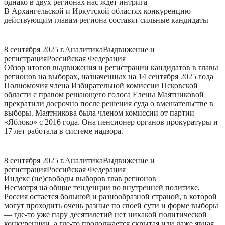
однако в двух регионах нас ждет интрига
В Архангельской и Иркутской областях конкуренцию
действующим главам региона составят сильные кандидаты
8 сентября 2025 г.
Аналитика
Выдвижение и
регистрация
Российская Федерация
Обзор итогов выдвижения и регистрации кандидатов в главы
регионов на выборах, назначенных на 14 сентября 2025 года
Полномочия члена Избирательной комиссии Псковской
области с правом решающего голоса Елены Маятниковой
прекратили досрочно после решения суда о вмешательстве в
выборы. Маятникова была членом комиссии от партии
«Яблоко» с 2016 года. Она пенсионер органов прокуратуры и
17 лет работала в системе надзора.
8 сентября 2025 г.
Аналитика
Выдвижение и
регистрация
Российская Федерация
Индекс (не)свободы выборов глав регионов
Несмотря на общие тенденции во внутренней политике,
Россия остается большой и разнообразной страной, в которой
могут проходить очень разные по своей сути и форме выборы
— где-то уже пару десятилетий нет никакой политической
конкуренции, а где-то продолжается скрытая или даже явная