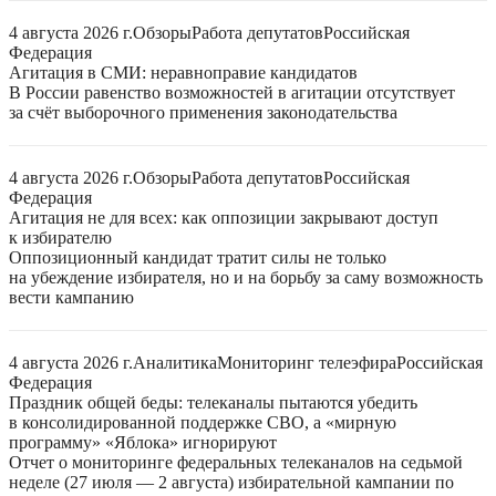
4 августа 2026 г.
Обзоры
Работа депутатов
Российская
Федерация
Агитация в СМИ: неравноправие кандидатов
В России равенство возможностей в агитации отсутствует
за счёт выборочного применения законодательства
4 августа 2026 г.
Обзоры
Работа депутатов
Российская
Федерация
Агитация не для всех: как оппозиции закрывают доступ
к избирателю
Оппозиционный кандидат тратит силы не только
на убеждение избирателя, но и на борьбу за саму возможность
вести кампанию
4 августа 2026 г.
Аналитика
Мониторинг телеэфира
Российская
Федерация
Праздник общей беды: телеканалы пытаются убедить
в консолидированной поддержке СВО, а «мирную
программу» «Яблока» игнорируют
Отчет о мониторинге федеральных телеканалов на седьмой
неделе (27 июля — 2 августа) избирательной кампании по