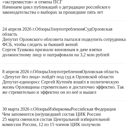
«экстремистов» и отмена ПСГ
Начинаем цикл публикаций о деградации российского
законодательства о выборах за прошедшие пять лет
24 апреля 2026 г.
Обзоры
Злоупотребления
Суд
Орловская
область
Депутат Орловского облсовета пытался подкупить сотрудника
ФСБ, чтобы следить за бывшей женой
Сергея Тушкова признали виновным в даче взятки
должностному лицу и оштрафовали на 3,2 млн рублей
8 апреля 2026 г.
Обзоры
Злоупотребления
Орловская область
«Депутат без лица» пойдёт под суд в Орловской области
Депутат-единоросс Сергей Кутенёв вошёл в политическую
жизнь Орловщины стремительно и достаточно эффектно. Так
же стремительно и эффектно он из неё и вышел
30 марта 2026 г.
Обзоры
Избиркомы
Российская Федерация
Чем запомнится (не)ушедший состав ЦИК России
25 марта сменился состав Центральной избирательной
комиссии России, 12 из 15 членов ЦИК получили