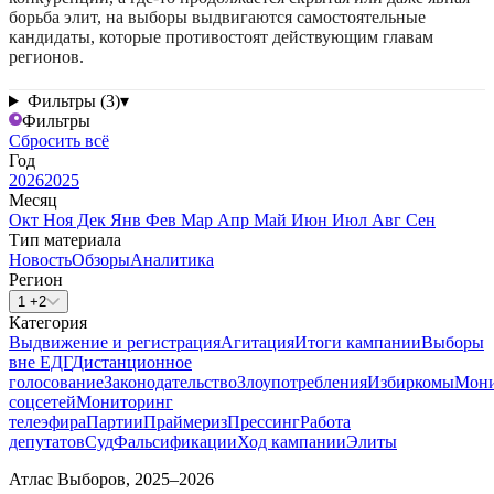
борьба элит, на выборы выдвигаются самостоятельные
кандидаты, которые противостоят действующим главам
регионов.
Фильтры (3)
▾
Фильтры
Сбросить всё
Год
2026
2025
Месяц
Окт
Ноя
Дек
Янв
Фев
Мар
Апр
Май
Июн
Июл
Авг
Сен
Тип материала
Новость
Обзоры
Аналитика
Регион
1 +2
Категория
Выдвижение и регистрация
Агитация
Итоги кампании
Выборы
вне ЕДГ
Дистанционное
голосование
Законодательство
Злоупотребления
Избиркомы
Мони
соцсетей
Мониторинг
телеэфира
Партии
Праймериз
Прессинг
Работа
депутатов
Суд
Фальсификации
Ход кампании
Элиты
Атлас Выборов, 2025–2026