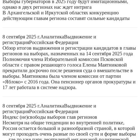
Выборы губернаторов в 2025 году будут имитационными,
однако в двух регионах нас ждет интрига
В Архангельской и Иркутской областях конкуренцию
действующим главам региона составят сильные кандидаты
8 сентября 2025 г.
Аналитика
Выдвижение и
регистрация
Российская Федерация
Обзор итогов выдвижения и регистрации кандидатов в главы
регионов на выборах, назначенных на 14 сентября 2025 года
Полномочия члена Избирательной комиссии Псковской
области с правом решающего голоса Елены Маятниковой
прекратили досрочно после решения суда о вмешательстве в
выборы. Маятникова была членом комиссии от партии
«Яблоко» с 2016 года. Она пенсионер органов прокуратуры и
17 лет работала в системе надзора.
8 сентября 2025 г.
Аналитика
Выдвижение и
регистрация
Российская Федерация
Индекс (не)свободы выборов глав регионов
Несмотря на общие тенденции во внутренней политике,
Россия остается большой и разнообразной страной, в которой
могут проходить очень разные по своей сути и форме выборы
— где-то уже пару десятилетий нет никакой политической