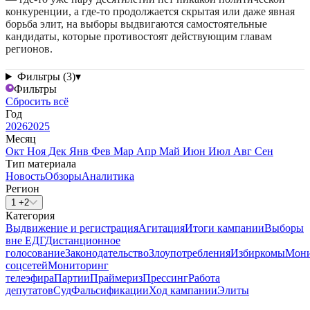
конкуренции, а где-то продолжается скрытая или даже явная
борьба элит, на выборы выдвигаются самостоятельные
кандидаты, которые противостоят действующим главам
регионов.
Фильтры (3)
▾
Фильтры
Сбросить всё
Год
2026
2025
Месяц
Окт
Ноя
Дек
Янв
Фев
Мар
Апр
Май
Июн
Июл
Авг
Сен
Тип материала
Новость
Обзоры
Аналитика
Регион
1 +2
Категория
Выдвижение и регистрация
Агитация
Итоги кампании
Выборы
вне ЕДГ
Дистанционное
голосование
Законодательство
Злоупотребления
Избиркомы
Мони
соцсетей
Мониторинг
телеэфира
Партии
Праймериз
Прессинг
Работа
депутатов
Суд
Фальсификации
Ход кампании
Элиты