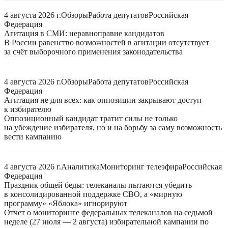
4 августа 2026 г.
Обзоры
Работа депутатов
Российская
Федерация
Агитация в СМИ: неравноправие кандидатов
В России равенство возможностей в агитации отсутствует
за счёт выборочного применения законодательства
4 августа 2026 г.
Обзоры
Работа депутатов
Российская
Федерация
Агитация не для всех: как оппозиции закрывают доступ
к избирателю
Оппозиционный кандидат тратит силы не только
на убеждение избирателя, но и на борьбу за саму возможность
вести кампанию
4 августа 2026 г.
Аналитика
Мониторинг телеэфира
Российская
Федерация
Праздник общей беды: телеканалы пытаются убедить
в консолидированной поддержке СВО, а «мирную
программу» «Яблока» игнорируют
Отчет о мониторинге федеральных телеканалов на седьмой
неделе (27 июля — 2 августа) избирательной кампании по