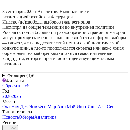
8 сентября 2025 г.
Аналитика
Выдвижение и
регистрация
Российская Федерация
Индекс (не)свободы выборов глав регионов
Несмотря на общие тенденции во внутренней политике,
Россия остается большой и разнообразной страной, в которой
могут проходить очень разные по своей сути и форме выборы
— где-то уже пару десятилетий нет никакой политической
конкуренции, а где-то продолжается скрытая или даже явная
борьба элит, на выборы выдвигаются самостоятельные
кандидаты, которые противостоят действующим главам
регионов.
Фильтры (3)
▾
Фильтры
Сбросить всё
Год
2026
2025
Месяц
Окт
Ноя
Дек
Янв
Фев
Мар
Апр
Май
Июн
Июл
Авг
Сен
Тип материала
Новость
Обзоры
Аналитика
Регион
1 +2