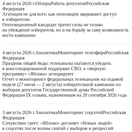
4 августа 2026 г.
Обзоры
Работа депутатов
Российская
Федерация
Агитация не для всех: как оппозиции закрывают доступ
к избирателю
Оппозиционный кандидат тратит силы не только
на убеждение избирателя, но и на борьбу за саму возможность
вести кампанию
4 августа 2026 г.
Аналитика
Мониторинг телеэфира
Российская
Федерация
Праздник общей беды: телеканалы пытаются убедить
в консолидированной поддержке СВО, а «мирную
программу» «Яблока» игнорируют
Отчет о мониторинге федеральных телеканалов на седьмой
неделе (27 июля — 2 августа) избирательной кампании по
выборам депутатов Государственной думы Российской
Федерации IX созыва, назначенным на 20 сентября 2026 года
3 августа 2026 г.
Аналитика
Мониторинг соцсетей
Российская
Федерация
Сочувствие греет: «Яблоко» догоняет «Новых людей»
в соцсетях после волны снятий с выборов и репрессий