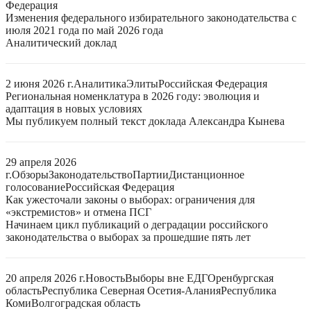
Федерация
Изменения федерального избирательного законодательства с
июля 2021 года по май 2026 года
Аналитический доклад
2 июня 2026 г.
Аналитика
Элиты
Российская Федерация
Региональная номенклатура в 2026 году: эволюция и
адаптация в новых условиях
Мы публикуем полный текст доклада Александра Кынева
29 апреля 2026
г.
Обзоры
Законодательство
Партии
Дистанционное
голосование
Российская Федерация
Как ужесточали законы о выборах: ограничения для
«экстремистов» и отмена ПСГ
Начинаем цикл публикаций о деградации российского
законодательства о выборах за прошедшие пять лет
20 апреля 2026 г.
Новость
Выборы вне ЕДГ
Оренбургская
область
Республика Северная Осетия-Алания
Республика
Коми
Волгоградская область