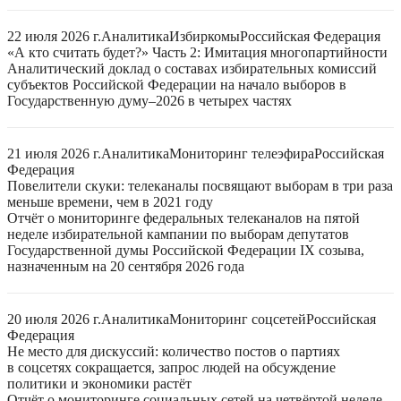
22 июля 2026 г.
Аналитика
Избиркомы
Российская Федерация
«А кто считать будет?» Часть 2: Имитация многопартийности
Аналитический доклад о составах избирательных комиссий
субъектов Российской Федерации на начало выборов в
Государственную думу–2026 в четырех частях
21 июля 2026 г.
Аналитика
Мониторинг телеэфира
Российская
Федерация
Повелители скуки: телеканалы посвящают выборам в три раза
меньше времени, чем в 2021 году
Отчёт о мониторинге федеральных телеканалов на пятой
неделе избирательной кампании по выборам депутатов
Государственной думы Российской Федерации IX созыва,
назначенным на 20 сентября 2026 года
20 июля 2026 г.
Аналитика
Мониторинг соцсетей
Российская
Федерация
Не место для дискуссий: количество постов о партиях
в соцсетях сокращается, запрос людей на обсуждение
политики и экономики растёт
Отчёт о мониторинге социальных сетей на четвёртой неделе