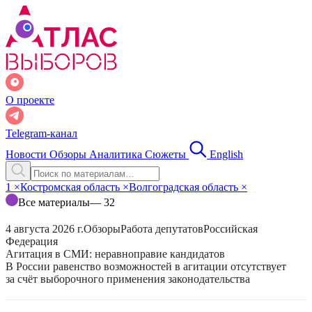
О проекте
Telegram-канал
Новости
Обзоры
Аналитика
Сюжеты
English
1
×
Костромская область
×
Волгоградская область
×
Все материалы
— 32
4 августа 2026 г.
Обзоры
Работа депутатов
Российская
Федерация
Агитация в СМИ: неравноправие кандидатов
В России равенство возможностей в агитации отсутствует
за счёт выборочного применения законодательства