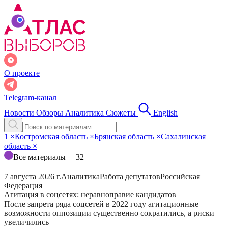
О проекте
Telegram-канал
Новости
Обзоры
Аналитика
Сюжеты
English
1
×
Костромская область
×
Брянская область
×
Сахалинская
область
×
Все материалы
— 32
7 августа 2026 г.
Аналитика
Работа депутатов
Российская
Федерация
Агитация в соцсетях: неравноправие кандидатов
После запрета ряда соцсетей в 2022 году агитационные
возможности оппозиции существенно сократились, а риски
увеличились