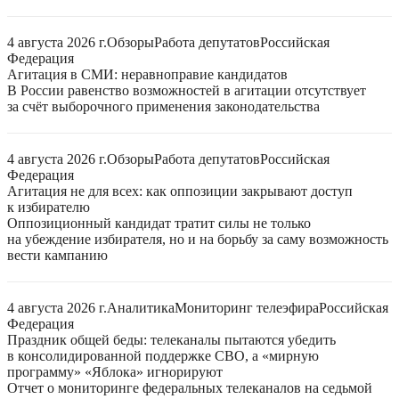
4 августа 2026 г.
Обзоры
Работа депутатов
Российская
Федерация
Агитация в СМИ: неравноправие кандидатов
В России равенство возможностей в агитации отсутствует
за счёт выборочного применения законодательства
4 августа 2026 г.
Обзоры
Работа депутатов
Российская
Федерация
Агитация не для всех: как оппозиции закрывают доступ
к избирателю
Оппозиционный кандидат тратит силы не только
на убеждение избирателя, но и на борьбу за саму возможность
вести кампанию
4 августа 2026 г.
Аналитика
Мониторинг телеэфира
Российская
Федерация
Праздник общей беды: телеканалы пытаются убедить
в консолидированной поддержке СВО, а «мирную
программу» «Яблока» игнорируют
Отчет о мониторинге федеральных телеканалов на седьмой