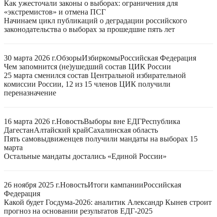
Как ужесточали законы о выборах: ограничения для
«экстремистов» и отмена ПСГ
Начинаем цикл публикаций о деградации российского
законодательства о выборах за прошедшие пять лет
30 марта 2026 г.
Обзоры
Избиркомы
Российская Федерация
Чем запомнится (не)ушедший состав ЦИК России
25 марта сменился состав Центральной избирательной
комиссии России, 12 из 15 членов ЦИК получили
переназначение
16 марта 2026 г.
Новость
Выборы вне ЕДГ
Республика
Дагестан
Алтайский край
Сахалинская область
Пять самовыдвиженцев получили мандаты на выборах 15
марта
Остальные мандаты достались «Единой России»
26 ноября 2025 г.
Новость
Итоги кампании
Российская
Федерация
Какой будет Госдума-2026: аналитик Александр Кынев строит
прогноз на основании результатов ЕДГ-2025