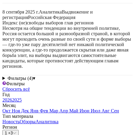
8 сентября 2025 г.
Аналитика
Выдвижение и
регистрация
Российская Федерация
Индекс (не)свободы выборов глав регионов
Несмотря на общие тенденции во внутренней политике,
Россия остается большой и разнообразной страной, в которой
могут проходить очень разные по своей сути и форме выборы
— где-то уже пару десятилетий нет никакой политической
конкуренции, а где-то продолжается скрытая или даже явная
борьба элит, на выборы выдвигаются самостоятельные
кандидаты, которые противостоят действующим главам
регионов.
Фильтры (4)
▾
Фильтры
Сбросить всё
Год
2026
2025
Месяц
Окт
Ноя
Дек
Янв
Фев
Мар
Апр
Май
Июн
Июл
Авг
Сен
Тип материала
Новость
Обзоры
Аналитика
Регион
1 +3