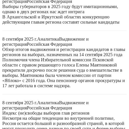
регистрация
Российская Федерация
Выборы губернаторов в 2025 году будут имитационными,
однако в двух регионах нас ждет интрига
В Архангельской и Иркутской областях конкуренцию
действующим главам региона составят сильные кандидаты
8 сентября 2025 г.
Аналитика
Выдвижение и
регистрация
Российская Федерация
Обзор итогов выдвижения и регистрации кандидатов в главы
регионов на выборах, назначенных на 14 сентября 2025 года
Полномочия члена Избирательной комиссии Псковской
области с правом решающего голоса Елены Маятниковой
прекратили досрочно после решения суда о вмешательстве в
выборы. Маятникова была членом комиссии от партии
«Яблоко» с 2016 года. Она пенсионер органов прокуратуры и
17 лет работала в системе надзора.
8 сентября 2025 г.
Аналитика
Выдвижение и
регистрация
Российская Федерация
Индекс (не)свободы выборов глав регионов
Несмотря на общие тенденции во внутренней политике,
Россия остается большой и разнообразной страной, в которой
могут проходить очень разные по своей сути и форме выборы