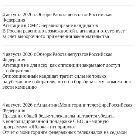
4 августа 2026 г.
Обзоры
Работа депутатов
Российская
Федерация
Агитация в СМИ: неравноправие кандидатов
В России равенство возможностей в агитации отсутствует
за счёт выборочного применения законодательства
4 августа 2026 г.
Обзоры
Работа депутатов
Российская
Федерация
Агитация не для всех: как оппозиции закрывают доступ
к избирателю
Оппозиционный кандидат тратит силы не только
на убеждение избирателя, но и на борьбу за саму возможность
вести кампанию
4 августа 2026 г.
Аналитика
Мониторинг телеэфира
Российская
Федерация
Праздник общей беды: телеканалы пытаются убедить
в консолидированной поддержке СВО, а «мирную
программу» «Яблока» игнорируют
Отчет о мониторинге федеральных телеканалов на седьмой