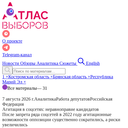
О проекте
Telegram-канал
Новости
Обзоры
Аналитика
Сюжеты
English
1
×
Костромская область
×
Брянская область
×
Республика
Марий Эл
×
Все материалы
— 31
7 августа 2026 г.
Аналитика
Работа депутатов
Российская
Федерация
Агитация в соцсетях: неравноправие кандидатов
После запрета ряда соцсетей в 2022 году агитационные
возможности оппозиции существенно сократились, а риски
увеличились