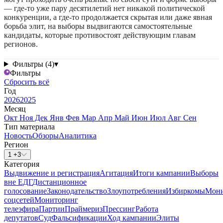
— где-то уже пару десятилетий нет никакой политической
конкуренции, а где-то продолжается скрытая или даже явная
борьба элит, на выборы выдвигаются самостоятельные
кандидаты, которые противостоят действующим главам
регионов.
Фильтры (4)
▾
Фильтры
Сбросить всё
Год
2026
2025
Месяц
Окт
Ноя
Дек
Янв
Фев
Мар
Апр
Май
Июн
Июл
Авг
Сен
Тип материала
Новость
Обзоры
Аналитика
Регион
1 +3
Категория
Выдвижение и регистрация
Агитация
Итоги кампании
Выборы
вне ЕДГ
Дистанционное
голосование
Законодательство
Злоупотребления
Избиркомы
Мони
соцсетей
Мониторинг
телеэфира
Партии
Праймериз
Прессинг
Работа
депутатов
Суд
Фальсификации
Ход кампании
Элиты