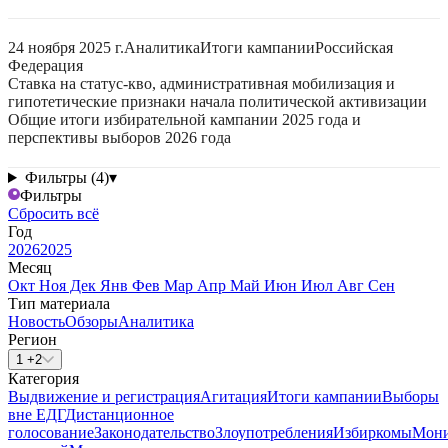
24 ноября 2025 г.
Аналитика
Итоги кампании
Российская
Федерация
Ставка на статус-кво, административная мобилизация и
гипотетические признаки начала политической активизации
Общие итоги избирательной кампании 2025 года и
перспективы выборов 2026 года
Фильтры (4)
▾
Фильтры
Сбросить всё
Год
2026
2025
Месяц
Окт
Ноя
Дек
Янв
Фев
Мар
Апр
Май
Июн
Июл
Авг
Сен
Тип материала
Новость
Обзоры
Аналитика
Регион
1 +2
Категория
Выдвижение и регистрация
Агитация
Итоги кампании
Выборы
вне ЕДГ
Дистанционное
голосование
Законодательство
Злоупотребления
Избиркомы
Мони