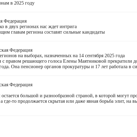
онам в 2025 году
ая Федерация
о в двух регионах нас ждет интрига
щим главам региона составят сильные кандидаты
ская Федерация
гионов на выборах, назначенных на 14 сентября 2025 года
 с правом решающего голоса Елены Маятниковой прекратили до
ода. Она пенсионер органов прокуратуры и 17 лет работала в си
ская Федерация
остается большой и разнообразной страной, в которой могут пр
а где-то продолжается скрытая или даже явная борьба элит, на