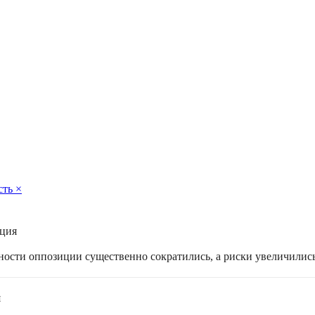
сть
×
ация
жности оппозиции существенно сократились, а риски увеличилис
я