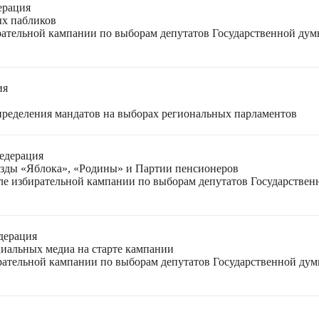
ерация
ых пабликов
рательной кампании по выборам депутатов Государственной дум
ия
спределения мандатов на выборах региональных парламентов
едерация
езды «Яблока», «Родины» и Партии пенсионеров
ле избирательной кампании по выборам депутатов Государствен
дерация
циальных медиа на старте кампании
ирательной кампании по выборам депутатов Государственной ду