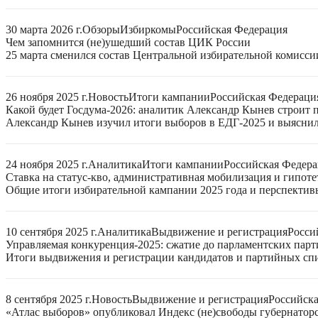
30 марта 2026 г.
Обзоры
Избиркомы
Российская Федерация
Чем запомнится (не)ушедший состав ЦИК России
25 марта сменился состав Центральной избирательной комисси
26 ноября 2025 г.
Новость
Итоги кампании
Российская Федераци
Какой будет Госдума-2026: аналитик Александр Кынев строит 
Александр Кынев изучил итоги выборов в ЕДГ-2025 и выяснил
24 ноября 2025 г.
Аналитика
Итоги кампании
Российская Федер
Ставка на статус-кво, административная мобилизация и гипот
Общие итоги избирательной кампании 2025 года и перспектив
10 сентября 2025 г.
Аналитика
Выдвижение и регистрация
Росси
Управляемая конкуренция-2025: сжатие до парламентских парт
Итоги выдвижения и регистрации кандидатов и партийных спис
8 сентября 2025 г.
Новость
Выдвижение и регистрация
Российск
«Атлас выборов» опубликовал Индекс (не)свободы губернаторс