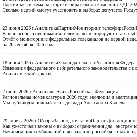
Партийная система на старте избирательной кампании ЕДГ-20
Сколько партий смогут участвовать в выборах депутатов Госдум
23 июня 2026 г.
Аналитика
Партии
Мониторинг телеэфира
Росси
В зоне особого невнимания: телеканалы игнорируют старт выб
Отчёт о мониторинге федеральных телеканалов на первой нед
на 20 сентября 2026 года
18 июня 2026 г.
Аналитика
Законодательство
Российская Федера
Изменения федерального избирательного законодательства с ию
Аналитический доклад
2 июня 2026 г.
Аналитика
Элиты
Российская Федерация
Региональная номенклатура в 2026 году: эволюция и адаптаци
Мы публикуем полный текст доклада Александра Кынева
29 апреля 2026 г.
Обзоры
Законодательство
Партии
Дистанционно
Как ужесточали законы о выборах: ограничения для «экстреми
Начинаем цикл публикаций о деградации российского законода