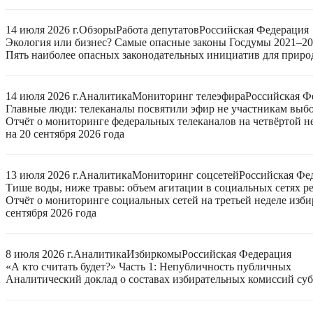
14 июля 2026 г.
Обзоры
Работа депутатов
Российская Федерация
Экология или бизнес? Самые опасные законы Госдумы 2021–2
Пять наиболее опасных законодательных инициатив для приро
14 июля 2026 г.
Аналитика
Мониторинг телеэфира
Российская Ф
Главные люди: телеканалы посвятили эфир не участникам выб
Отчёт о мониторинге федеральных телеканалов на четвёртой 
на 20 сентября 2026 года
13 июля 2026 г.
Аналитика
Мониторинг соцсетей
Российская Фе
Тише воды, ниже травы: объем агитации в социальных сетях ре
Отчёт о мониторинге социальных сетей на третьей неделе изб
сентября 2026 года
8 июля 2026 г.
Аналитика
Избиркомы
Российская Федерация
«А кто считать будет?» Часть 1: Непубличность публичных
Аналитический доклад о составах избирательных комиссий суб