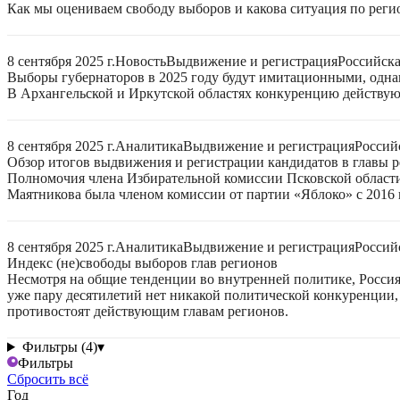
Как мы оцениваем свободу выборов и какова ситуация по реги
8 сентября 2025 г.
Новость
Выдвижение и регистрация
Российск
Выборы губернаторов в 2025 году будут имитационными, однак
В Архангельской и Иркутской областях конкуренцию действую
8 сентября 2025 г.
Аналитика
Выдвижение и регистрация
Россий
Обзор итогов выдвижения и регистрации кандидатов в главы ре
Полномочия члена Избирательной комиссии Псковской области
Маятникова была членом комиссии от партии «Яблоко» с 2016 г
8 сентября 2025 г.
Аналитика
Выдвижение и регистрация
Россий
Индекс (не)свободы выборов глав регионов
Несмотря на общие тенденции во внутренней политике, Россия 
уже пару десятилетий нет никакой политической конкуренции, 
противостоят действующим главам регионов.
Фильтры (4)
▾
Фильтры
Сбросить всё
Год