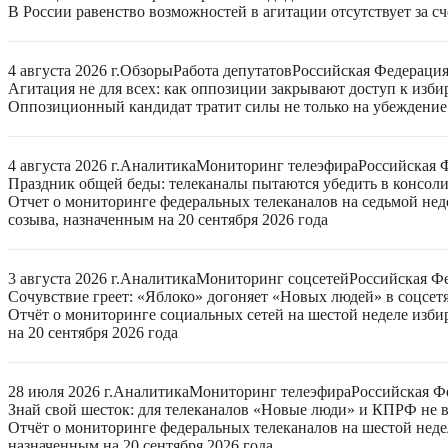
В России равенство возможностей в агитации отсутствует за с
4 августа 2026 г.
Обзоры
Работа депутатов
Российская Федераци
Агитация не для всех: как оппозиции закрывают доступ к изб
Оппозиционный кандидат тратит силы не только на убеждение 
4 августа 2026 г.
Аналитика
Мониторинг телеэфира
Российская 
Праздник общей беды: телеканалы пытаются убедить в консо
Отчет о мониторинге федеральных телеканалов на седьмой нед
созыва, назначенным на 20 сентября 2026 года
3 августа 2026 г.
Аналитика
Мониторинг соцсетей
Российская Ф
Сочувствие греет: «Яблоко» догоняет «Новых людей» в соцсет
Отчёт о мониторинге социальных сетей на шестой неделе изб
на 20 сентября 2026 года
28 июля 2026 г.
Аналитика
Мониторинг телеэфира
Российская Ф
Знай свой шесток: для телеканалов «Новые люди» и КПРФ не в
Отчёт о мониторинге федеральных телеканалов на шестой неде
назначенным на 20 сентября 2026 года