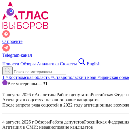
О проекте
Telegram-канал
Новости
Обзоры
Аналитика
Сюжеты
English
1
×
Костромская область
×
Ставропольский край
×
Брянская обла
Все материалы
— 31
7 августа 2026 г.
Аналитика
Работа депутатов
Российская Федер
Агитация в соцсетях: неравноправие кандидатов
После запрета ряда соцсетей в 2022 году агитационные возмо
4 августа 2026 г.
Обзоры
Работа депутатов
Российская Федераци
Агитация в СМИ: неравноправие кандидатов