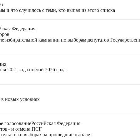
26
ы и что случилось с теми, кто выпал из этого списка
йская Федерация
оров
еле избирательной кампании по выборам депутатов Государстве
ция
ля 2021 года по май 2026 года
я в новых условиях
е голосование
Российская Федерация
стов» и отмена ПСГ
тельства о выборах за прошедшие пять лет