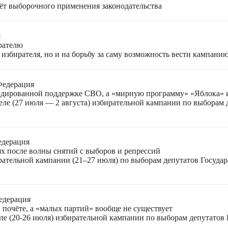
чёт выборочного применения законодательства
я
ирателю
избирателя, но и на борьбу за саму возможность вести кампани
Федерация
лидированной поддержке СВО, а «мирную программу» «Яблока»
еле (27 июля — 2 августа) избирательной кампании по выборам
едерация
ях после волны снятий с выборов и репрессий
ирательной кампании (21–27 июля) по выборам депутатов Госуда
едерация
 почёте, а «малых партий» вообще не существует
ле (20-26 июля) избирательной кампании по выборам депутатов