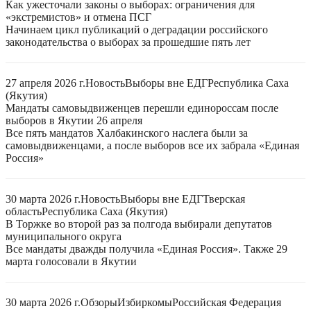
Как ужесточали законы о выборах: ограничения для
«экстремистов» и отмена ПСГ
Начинаем цикл публикаций о деградации российского
законодательства о выборах за прошедшие пять лет
27 апреля 2026 г.
Новость
Выборы вне ЕДГ
Республика Саха
(Якутия)
Мандаты самовыдвиженцев перешли единороссам после
выборов в Якутии 26 апреля
Все пять мандатов Халбакинского наслега были за
самовыдвиженцами, а после выборов все их забрала «Единая
Россия»
30 марта 2026 г.
Новость
Выборы вне ЕДГ
Тверская
область
Республика Саха (Якутия)
В Торжке во второй раз за полгода выбирали депутатов
муниципального округа
Все мандаты дважды получила «Единая Россия». Также 29
марта голосовали в Якутии
30 марта 2026 г.
Обзоры
Избиркомы
Российская Федерация