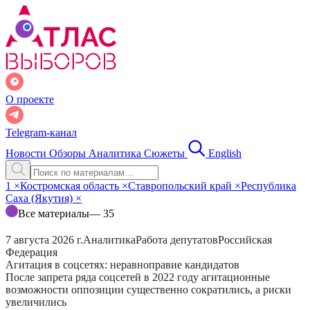
О проекте
Telegram-канал
Новости
Обзоры
Аналитика
Сюжеты
English
1
×
Костромская область
×
Ставропольский край
×
Республика
Саха (Якутия)
×
Все материалы
— 35
7 августа 2026 г.
Аналитика
Работа депутатов
Российская
Федерация
Агитация в соцсетях: неравноправие кандидатов
После запрета ряда соцсетей в 2022 году агитационные
возможности оппозиции существенно сократились, а риски
увеличились