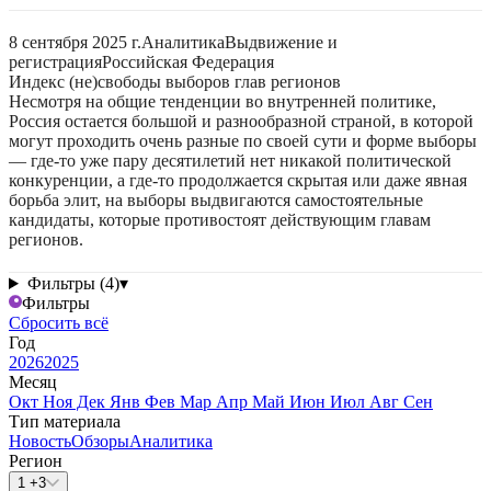
8 сентября 2025 г.
Аналитика
Выдвижение и
регистрация
Российская Федерация
Индекс (не)свободы выборов глав регионов
Несмотря на общие тенденции во внутренней политике,
Россия остается большой и разнообразной страной, в которой
могут проходить очень разные по своей сути и форме выборы
— где-то уже пару десятилетий нет никакой политической
конкуренции, а где-то продолжается скрытая или даже явная
борьба элит, на выборы выдвигаются самостоятельные
кандидаты, которые противостоят действующим главам
регионов.
Фильтры (4)
▾
Фильтры
Сбросить всё
Год
2026
2025
Месяц
Окт
Ноя
Дек
Янв
Фев
Мар
Апр
Май
Июн
Июл
Авг
Сен
Тип материала
Новость
Обзоры
Аналитика
Регион
1 +3