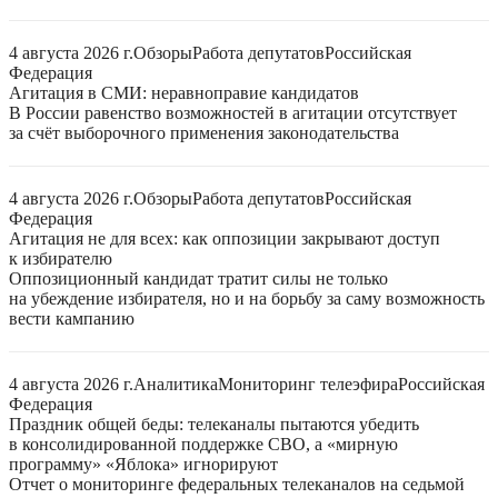
4 августа 2026 г.
Обзоры
Работа депутатов
Российская
Федерация
Агитация в СМИ: неравноправие кандидатов
В России равенство возможностей в агитации отсутствует
за счёт выборочного применения законодательства
4 августа 2026 г.
Обзоры
Работа депутатов
Российская
Федерация
Агитация не для всех: как оппозиции закрывают доступ
к избирателю
Оппозиционный кандидат тратит силы не только
на убеждение избирателя, но и на борьбу за саму возможность
вести кампанию
4 августа 2026 г.
Аналитика
Мониторинг телеэфира
Российская
Федерация
Праздник общей беды: телеканалы пытаются убедить
в консолидированной поддержке СВО, а «мирную
программу» «Яблока» игнорируют
Отчет о мониторинге федеральных телеканалов на седьмой