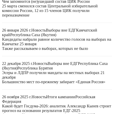
Чем запомнится (не)ушедший состав ЦИК России
25 марта сменился состав Центральной избирательной
комиссии России, 12 из 15 членов ЦИК получили
переназначение
26 января 2026 г.
Новость
Выборы вне ЕДГ
Камчатский
край
Республика Саха (Якутия)
Кандидаты набрали равное количество голосов на выборах на
Камчатке 25 января
Также рассказываем о выборах, которых не было
22 декабря 2025 г.
Новость
Выборы вне ЕДГ
Республика Саха
(Якутия)
Республика Бурятия
Эсеры и ЛДПР получили мандаты на местных выборах 21
декабря
Большинство мест по-прежнему забирает «Единая Россия»
26 ноября 2025 г.
Новость
Итоги кампании
Российская
Федерация
Какой будет Госдума-2026: аналитик Александр Кынев строит
прогноз на основании результатов ЕДГ-2025