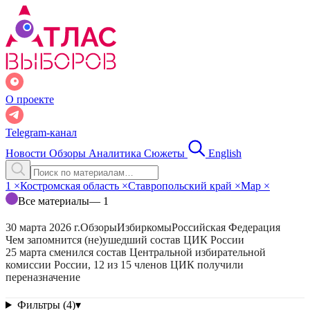
О проекте
Telegram-канал
Новости
Обзоры
Аналитика
Сюжеты
English
1
×
Костромская область
×
Ставропольский край
×
Мар
×
Все материалы
— 1
30 марта 2026 г.
Обзоры
Избиркомы
Российская Федерация
Чем запомнится (не)ушедший состав ЦИК России
25 марта сменился состав Центральной избирательной
комиссии России, 12 из 15 членов ЦИК получили
переназначение
Фильтры (4)
▾