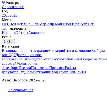
Фильтры
Сбросить всё
Год
2026
2025
Месяц
Окт
Ноя
Дек
Янв
Фев
Мар
Апр
Май
Июн
Июл
Авг
Сен
Тип материала
Новость
Обзоры
Аналитика
Регион
1 +2
Категория
Выдвижение и регистрация
Агитация
Итоги кампании
Выборы
вне ЕДГ
Дистанционное
голосование
Законодательство
Злоупотребления
Избиркомы
Мони
соцсетей
Мониторинг
телеэфира
Партии
Праймериз
Прессинг
Работа
депутатов
Суд
Фальсификации
Ход кампании
Элиты
Атлас Выборов, 2025–2026
Telegram-канал