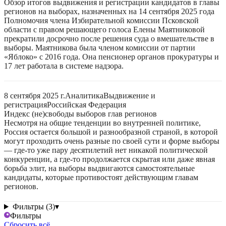
Обзор итогов выдвижения и регистрации кандидатов в главы
регионов на выборах, назначенных на 14 сентября 2025 года
Полномочия члена Избирательной комиссии Псковской
области с правом решающего голоса Елены Маятниковой
прекратили досрочно после решения суда о вмешательстве в
выборы. Маятникова была членом комиссии от партии
«Яблоко» с 2016 года. Она пенсионер органов прокуратуры и
17 лет работала в системе надзора.
8 сентября 2025 г.
Аналитика
Выдвижение и
регистрация
Российская Федерация
Индекс (не)свободы выборов глав регионов
Несмотря на общие тенденции во внутренней политике,
Россия остается большой и разнообразной страной, в которой
могут проходить очень разные по своей сути и форме выборы
— где-то уже пару десятилетий нет никакой политической
конкуренции, а где-то продолжается скрытая или даже явная
борьба элит, на выборы выдвигаются самостоятельные
кандидаты, которые противостоят действующим главам
регионов.
Фильтры (3)
▾
Фильтры
Сбросить всё