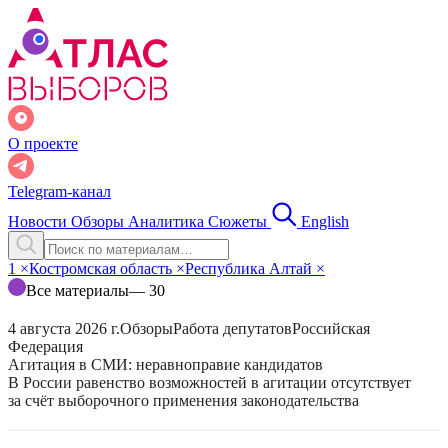
О проекте
Telegram-канал
Новости
Обзоры
Аналитика
Сюжеты
English
1
×
Костромская область
×
Республика Алтай
×
Все материалы
— 30
4 августа 2026 г.
Обзоры
Работа депутатов
Российская
Федерация
Агитация в СМИ: неравноправие кандидатов
В России равенство возможностей в агитации отсутствует
за счёт выборочного применения законодательства