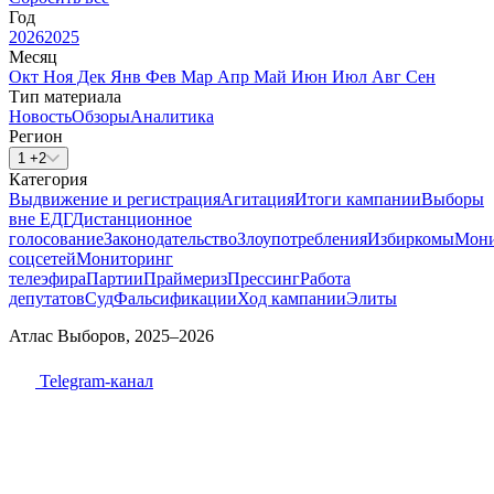
Год
2026
2025
Месяц
Окт
Ноя
Дек
Янв
Фев
Мар
Апр
Май
Июн
Июл
Авг
Сен
Тип материала
Новость
Обзоры
Аналитика
Регион
1 +2
Категория
Выдвижение и регистрация
Агитация
Итоги кампании
Выборы
вне ЕДГ
Дистанционное
голосование
Законодательство
Злоупотребления
Избиркомы
Мони
соцсетей
Мониторинг
телеэфира
Партии
Праймериз
Прессинг
Работа
депутатов
Суд
Фальсификации
Ход кампании
Элиты
Атлас Выборов, 2025–2026
Telegram-канал