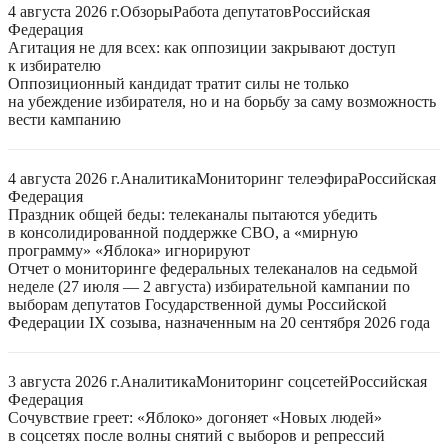
4 августа 2026 г.
Обзоры
Работа депутатов
Российская
Федерация
Агитация не для всех: как оппозиции закрывают доступ
к избирателю
Оппозиционный кандидат тратит силы не только
на убеждение избирателя, но и на борьбу за саму возможность
вести кампанию
4 августа 2026 г.
Аналитика
Мониторинг телеэфира
Российская
Федерация
Праздник общей беды: телеканалы пытаются убедить
в консолидированной поддержке СВО, а «мирную
программу» «Яблока» игнорируют
Отчет о мониторинге федеральных телеканалов на седьмой
неделе (27 июля — 2 августа) избирательной кампании по
выборам депутатов Государственной думы Российской
Федерации IX созыва, назначенным на 20 сентября 2026 года
3 августа 2026 г.
Аналитика
Мониторинг соцсетей
Российская
Федерация
Сочувствие греет: «Яблоко» догоняет «Новых людей»
в соцсетях после волны снятий с выборов и репрессий