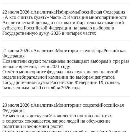
22 июля 2026 г.
Аналитика
Избиркомы
Российская Федерация
«А кто считать будет?» Часть 2: Имитация многопартийности
Аналитический доклад о составах избирательных комиссий
субъектов Российской Федерации на начало выборов в
Государственную думу–2026 в четырех частях
21 июля 2026 г.
Аналитика
Мониторинг телеэфира
Российская
Федерация
Повелители скуки: телеканалы посвящают выборам в три раза
меньше времени, чем в 2021 году
Отчёт о мониторинге федеральных телеканалов на пятой
неделе избирательной кампании по выборам депутатов
Государственной думы Российской Федерации IX созыва,
назначенным на 20 сентября 2026 года
20 июля 2026 г.
Аналитика
Мониторинг соцсетей
Российская
Федерация
Не место для дискуссий: количество постов о партиях
в соцсетях сокращается, запрос людей на обсуждение
политики и экономики растёт
Отчёт о мониторинге социальных сетей на четвёртой неделе