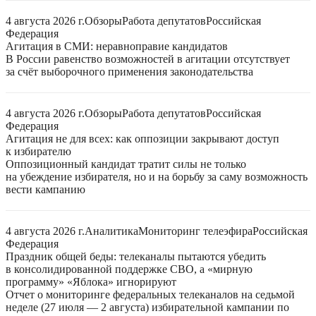
4 августа 2026 г.
Обзоры
Работа депутатов
Российская
Федерация
Агитация в СМИ: неравноправие кандидатов
В России равенство возможностей в агитации отсутствует
за счёт выборочного применения законодательства
4 августа 2026 г.
Обзоры
Работа депутатов
Российская
Федерация
Агитация не для всех: как оппозиции закрывают доступ
к избирателю
Оппозиционный кандидат тратит силы не только
на убеждение избирателя, но и на борьбу за саму возможность
вести кампанию
4 августа 2026 г.
Аналитика
Мониторинг телеэфира
Российская
Федерация
Праздник общей беды: телеканалы пытаются убедить
в консолидированной поддержке СВО, а «мирную
программу» «Яблока» игнорируют
Отчет о мониторинге федеральных телеканалов на седьмой
неделе (27 июля — 2 августа) избирательной кампании по