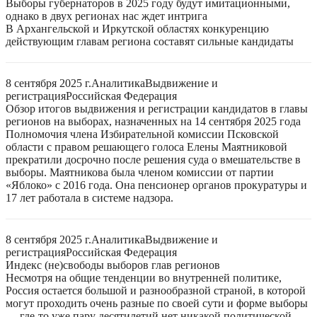
Выборы губернаторов в 2025 году будут имитационными,
однако в двух регионах нас ждет интрига
В Архангельской и Иркутской областях конкуренцию
действующим главам региона составят сильные кандидаты
8 сентября 2025 г.
Аналитика
Выдвижение и
регистрация
Российская Федерация
Обзор итогов выдвижения и регистрации кандидатов в главы
регионов на выборах, назначенных на 14 сентября 2025 года
Полномочия члена Избирательной комиссии Псковской
области с правом решающего голоса Елены Маятниковой
прекратили досрочно после решения суда о вмешательстве в
выборы. Маятникова была членом комиссии от партии
«Яблоко» с 2016 года. Она пенсионер органов прокуратуры и
17 лет работала в системе надзора.
8 сентября 2025 г.
Аналитика
Выдвижение и
регистрация
Российская Федерация
Индекс (не)свободы выборов глав регионов
Несмотря на общие тенденции во внутренней политике,
Россия остается большой и разнообразной страной, в которой
могут проходить очень разные по своей сути и форме выборы
— где-то уже пару десятилетий нет никакой политической