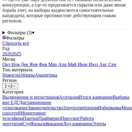
конкуренции, а где-то продолжается скрытая или даже явная
борьба элит, на выборы выдвигаются самостоятельные
кандидаты, которые противостоят действующим главам
регионов.
Фильтры (3)
▾
Фильтры
Сбросить всё
Год
2026
2025
Месяц
Окт
Ноя
Дек
Янв
Фев
Мар
Апр
Май
Июн
Июл
Авг
Сен
Тип материала
Новость
Обзоры
Аналитика
Регион
1 +2
Категория
Выдвижение и регистрация
Агитация
Итоги кампании
Выборы
вне ЕДГ
Дистанционное
голосование
Законодательство
Злоупотребления
Избиркомы
Мони
соцсетей
Мониторинг
телеэфира
Партии
Праймериз
Прессинг
Работа
депутатов
Суд
Фальсификации
Ход кампании
Элиты