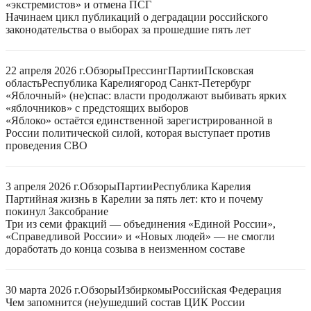
«экстремистов» и отмена ПСГ
Начинаем цикл публикаций о деградации российского
законодательства о выборах за прошедшие пять лет
22 апреля 2026 г.
Обзоры
Прессинг
Партии
Псковская
область
Республика Карелия
город Санкт-Петербург
«Яблочный» (не)спас: власти продолжают выбивать ярких
«яблочников» с предстоящих выборов
«Яблоко» остаётся единственной зарегистрированной в
России политической силой, которая выступает против
проведения СВО
3 апреля 2026 г.
Обзоры
Партии
Республика Карелия
Партийная жизнь в Карелии за пять лет: кто и почему
покинул Заксобрание
Три из семи фракций — объединения «Единой России»,
«Справедливой России» и «Новых людей» — не смогли
доработать до конца созыва в неизменном составе
30 марта 2026 г.
Обзоры
Избиркомы
Российская Федерация
Чем запомнится (не)ушедший состав ЦИК России