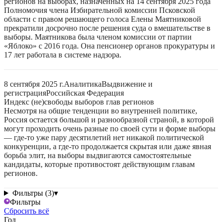
регионов на выборах, назначенных на 14 сентября 2025 года
Полномочия члена Избирательной комиссии Псковской
области с правом решающего голоса Елены Маятниковой
прекратили досрочно после решения суда о вмешательстве в
выборы. Маятникова была членом комиссии от партии
«Яблоко» с 2016 года. Она пенсионер органов прокуратуры и
17 лет работала в системе надзора.
8 сентября 2025 г.
Аналитика
Выдвижение и
регистрация
Российская Федерация
Индекс (не)свободы выборов глав регионов
Несмотря на общие тенденции во внутренней политике,
Россия остается большой и разнообразной страной, в которой
могут проходить очень разные по своей сути и форме выборы
— где-то уже пару десятилетий нет никакой политической
конкуренции, а где-то продолжается скрытая или даже явная
борьба элит, на выборы выдвигаются самостоятельные
кандидаты, которые противостоят действующим главам
регионов.
Фильтры (3)
▾
Фильтры
Сбросить всё
Год