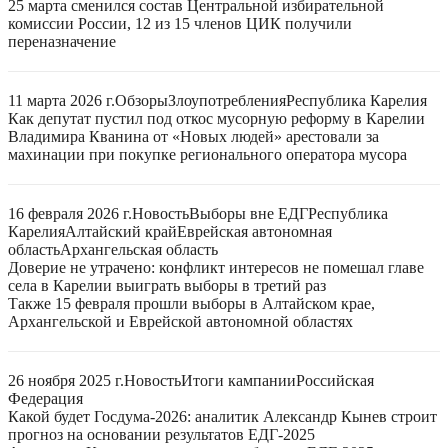
25 марта сменился состав Центральной избирательной
комиссии России, 12 из 15 членов ЦИК получили
переназначение
11 марта 2026 г.
Обзоры
Злоупотребления
Республика Карелия
Как депутат пустил под откос мусорную реформу в Карелии
Владимира Кванина от «Новых людей» арестовали за
махинации при покупке регионального оператора мусора
16 февраля 2026 г.
Новость
Выборы вне ЕДГ
Республика
Карелия
Алтайский край
Еврейская автономная
область
Архангельская область
Доверие не утрачено: конфликт интересов не помешал главе
села в Карелии выиграть выборы в третий раз
Также 15 февраля прошли выборы в Алтайском крае,
Архангельской и Еврейской автономной областях
26 ноября 2025 г.
Новость
Итоги кампании
Российская
Федерация
Какой будет Госдума-2026: аналитик Александр Кынев строит
прогноз на основании результатов ЕДГ-2025