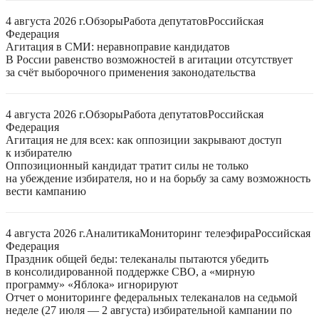
4 августа 2026 г.
Обзоры
Работа депутатов
Российская
Федерация
Агитация в СМИ: неравноправие кандидатов
В России равенство возможностей в агитации отсутствует
за счёт выборочного применения законодательства
4 августа 2026 г.
Обзоры
Работа депутатов
Российская
Федерация
Агитация не для всех: как оппозиции закрывают доступ
к избирателю
Оппозиционный кандидат тратит силы не только
на убеждение избирателя, но и на борьбу за саму возможность
вести кампанию
4 августа 2026 г.
Аналитика
Мониторинг телеэфира
Российская
Федерация
Праздник общей беды: телеканалы пытаются убедить
в консолидированной поддержке СВО, а «мирную
программу» «Яблока» игнорируют
Отчет о мониторинге федеральных телеканалов на седьмой
неделе (27 июля — 2 августа) избирательной кампании по