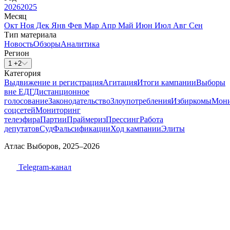
2026
2025
Месяц
Окт
Ноя
Дек
Янв
Фев
Мар
Апр
Май
Июн
Июл
Авг
Сен
Тип материала
Новость
Обзоры
Аналитика
Регион
1 +2
Категория
Выдвижение и регистрация
Агитация
Итоги кампании
Выборы
вне ЕДГ
Дистанционное
голосование
Законодательство
Злоупотребления
Избиркомы
Мони
соцсетей
Мониторинг
телеэфира
Партии
Праймериз
Прессинг
Работа
депутатов
Суд
Фальсификации
Ход кампании
Элиты
Атлас Выборов, 2025–2026
Telegram-канал