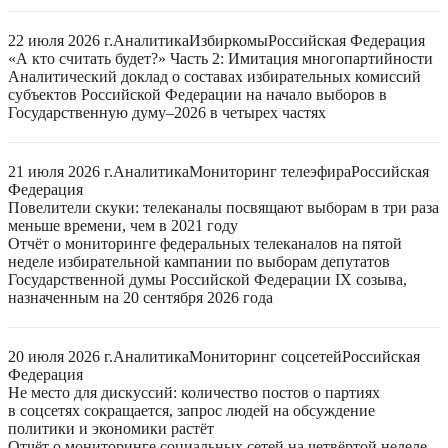
22 июля 2026 г.
Аналитика
Избиркомы
Российская Федерация
«А кто считать будет?» Часть 2: Имитация многопартийности
Аналитический доклад о составах избирательных комиссий
субъектов Российской Федерации на начало выборов в
Государственную думу–2026 в четырех частях
21 июля 2026 г.
Аналитика
Мониторинг телеэфира
Российская
Федерация
Повелители скуки: телеканалы посвящают выборам в три раза
меньше времени, чем в 2021 году
Отчёт о мониторинге федеральных телеканалов на пятой
неделе избирательной кампании по выборам депутатов
Государственной думы Российской Федерации IX созыва,
назначенным на 20 сентября 2026 года
20 июля 2026 г.
Аналитика
Мониторинг соцсетей
Российская
Федерация
Не место для дискуссий: количество постов о партиях
в соцсетях сокращается, запрос людей на обсуждение
политики и экономики растёт
Отчёт о мониторинге социальных сетей на четвёртой неделе