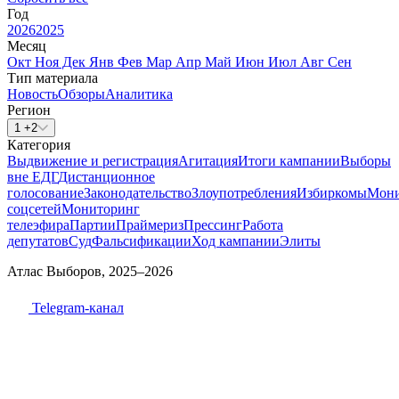
Год
2026
2025
Месяц
Окт
Ноя
Дек
Янв
Фев
Мар
Апр
Май
Июн
Июл
Авг
Сен
Тип материала
Новость
Обзоры
Аналитика
Регион
1 +2
Категория
Выдвижение и регистрация
Агитация
Итоги кампании
Выборы
вне ЕДГ
Дистанционное
голосование
Законодательство
Злоупотребления
Избиркомы
Мони
соцсетей
Мониторинг
телеэфира
Партии
Праймериз
Прессинг
Работа
депутатов
Суд
Фальсификации
Ход кампании
Элиты
Атлас Выборов, 2025–2026
Telegram-канал