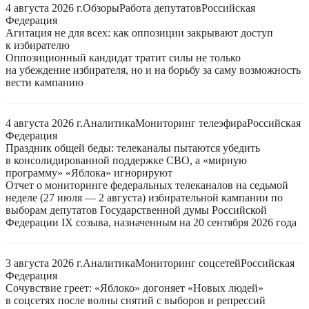
4 августа 2026 г.
Обзоры
Работа депутатов
Российская
Федерация
Агитация не для всех: как оппозиции закрывают доступ
к избирателю
Оппозиционный кандидат тратит силы не только
на убеждение избирателя, но и на борьбу за саму возможность
вести кампанию
4 августа 2026 г.
Аналитика
Мониторинг телеэфира
Российская
Федерация
Праздник общей беды: телеканалы пытаются убедить
в консолидированной поддержке СВО, а «мирную
программу» «Яблока» игнорируют
Отчет о мониторинге федеральных телеканалов на седьмой
неделе (27 июля — 2 августа) избирательной кампании по
выборам депутатов Государственной думы Российской
Федерации IX созыва, назначенным на 20 сентября 2026 года
3 августа 2026 г.
Аналитика
Мониторинг соцсетей
Российская
Федерация
Сочувствие греет: «Яблоко» догоняет «Новых людей»
в соцсетях после волны снятий с выборов и репрессий