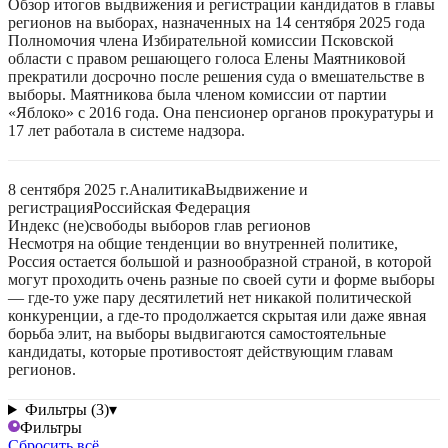
Обзор итогов выдвижения и регистрации кандидатов в главы
регионов на выборах, назначенных на 14 сентября 2025 года
Полномочия члена Избирательной комиссии Псковской
области с правом решающего голоса Елены Маятниковой
прекратили досрочно после решения суда о вмешательстве в
выборы. Маятникова была членом комиссии от партии
«Яблоко» с 2016 года. Она пенсионер органов прокуратуры и
17 лет работала в системе надзора.
8 сентября 2025 г.
Аналитика
Выдвижение и
регистрация
Российская Федерация
Индекс (не)свободы выборов глав регионов
Несмотря на общие тенденции во внутренней политике,
Россия остается большой и разнообразной страной, в которой
могут проходить очень разные по своей сути и форме выборы
— где-то уже пару десятилетий нет никакой политической
конкуренции, а где-то продолжается скрытая или даже явная
борьба элит, на выборы выдвигаются самостоятельные
кандидаты, которые противостоят действующим главам
регионов.
Фильтры (3)
▾
Фильтры
Сбросить всё