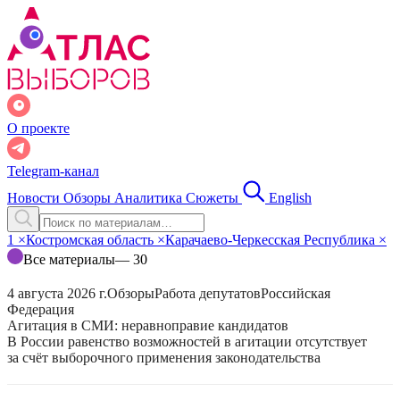
О проекте
Telegram-канал
Новости
Обзоры
Аналитика
Сюжеты
English
1
×
Костромская область
×
Карачаево-Черкесская Республика
×
Все материалы
— 30
4 августа 2026 г.
Обзоры
Работа депутатов
Российская
Федерация
Агитация в СМИ: неравноправие кандидатов
В России равенство возможностей в агитации отсутствует
за счёт выборочного применения законодательства