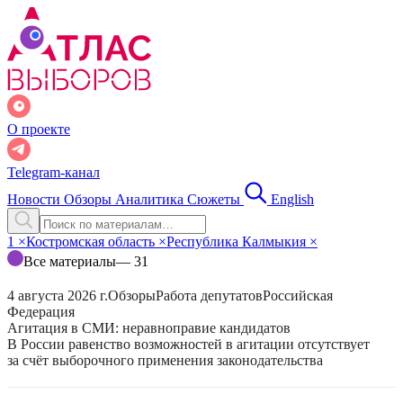
О проекте
Telegram-канал
Новости
Обзоры
Аналитика
Сюжеты
English
1
×
Костромская область
×
Республика Калмыкия
×
Все материалы
— 31
4 августа 2026 г.
Обзоры
Работа депутатов
Российская
Федерация
Агитация в СМИ: неравноправие кандидатов
В России равенство возможностей в агитации отсутствует
за счёт выборочного применения законодательства