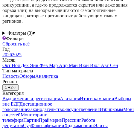
конкуренции, а где-то продолжается скрытая или даже явная
борьба элит, на выборы выдвигаются самостоятельные
кандидаты, которые противостоят действующим главам
регионов.
Фильтры (3)
▾
Фильтры
Сбросить всё
Год
2026
2025
Месяц
Окт
Ноя
Дек
Янв
Фев
Мар
Апр
Май
Июн
Июл
Авг
Сен
Тип материала
Новость
Обзоры
Аналитика
Регион
1 +2
Категория
Выдвижение и регистрация
Агитация
Итоги кампании
Выборы
вне ЕДГ
Дистанционное
голосование
Законодательство
Злоупотребления
Избиркомы
Мони
соцсетей
Мониторинг
телеэфира
Партии
Праймериз
Прессинг
Работа
депутатов
Суд
Фальсификации
Ход кампании
Элиты