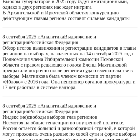
Выборы губернаторов в 2025 году будут имитационными,
однако в двух регионах нас ждет интрига
В Архангельской и Иркутской областях конкуренцию
действующим главам региона составят сильные кандидаты
8 сентября 2025 г.
Аналитика
Выдвижение и
регистрация
Российская Федерация
Обзор итогов выдвижения и регистрации кандидатов в главы
регионов на выборах, назначенных на 14 сентября 2025 года
Полномочия члена Избирательной комиссии Псковской
области с правом решающего голоса Елены Маятниковой
прекратили досрочно после решения суда о вмешательстве в
выборы. Маятникова была членом комиссии от партии
«Яблоко» с 2016 года. Она пенсионер органов прокуратуры и
17 лет работала в системе надзора.
8 сентября 2025 г.
Аналитика
Выдвижение и
регистрация
Российская Федерация
Индекс (не)свободы выборов глав регионов
Несмотря на общие тенденции во внутренней политике,
Россия остается большой и разнообразной страной, в которой
могут проходить очень разные по своей сути и форме выборы
— где-то уже пару десятилетий нет никакой политической