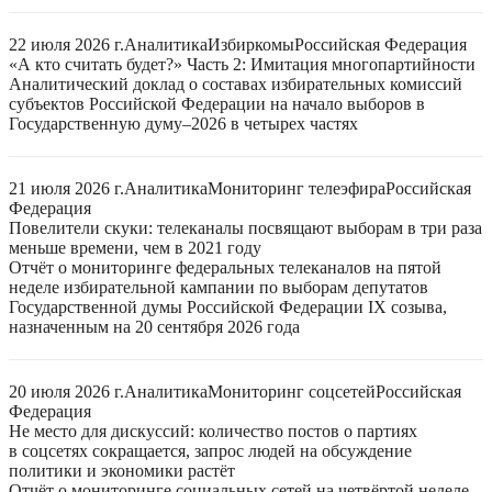
22 июля 2026 г.
Аналитика
Избиркомы
Российская Федерация
«А кто считать будет?» Часть 2: Имитация многопартийности
Аналитический доклад о составах избирательных комиссий
субъектов Российской Федерации на начало выборов в
Государственную думу–2026 в четырех частях
21 июля 2026 г.
Аналитика
Мониторинг телеэфира
Российская
Федерация
Повелители скуки: телеканалы посвящают выборам в три раза
меньше времени, чем в 2021 году
Отчёт о мониторинге федеральных телеканалов на пятой
неделе избирательной кампании по выборам депутатов
Государственной думы Российской Федерации IX созыва,
назначенным на 20 сентября 2026 года
20 июля 2026 г.
Аналитика
Мониторинг соцсетей
Российская
Федерация
Не место для дискуссий: количество постов о партиях
в соцсетях сокращается, запрос людей на обсуждение
политики и экономики растёт
Отчёт о мониторинге социальных сетей на четвёртой неделе