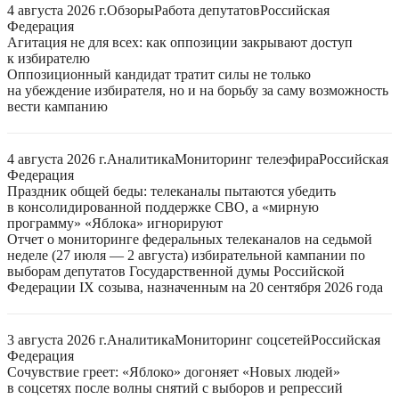
4 августа 2026 г.
Обзоры
Работа депутатов
Российская
Федерация
Агитация не для всех: как оппозиции закрывают доступ
к избирателю
Оппозиционный кандидат тратит силы не только
на убеждение избирателя, но и на борьбу за саму возможность
вести кампанию
4 августа 2026 г.
Аналитика
Мониторинг телеэфира
Российская
Федерация
Праздник общей беды: телеканалы пытаются убедить
в консолидированной поддержке СВО, а «мирную
программу» «Яблока» игнорируют
Отчет о мониторинге федеральных телеканалов на седьмой
неделе (27 июля — 2 августа) избирательной кампании по
выборам депутатов Государственной думы Российской
Федерации IX созыва, назначенным на 20 сентября 2026 года
3 августа 2026 г.
Аналитика
Мониторинг соцсетей
Российская
Федерация
Сочувствие греет: «Яблоко» догоняет «Новых людей»
в соцсетях после волны снятий с выборов и репрессий