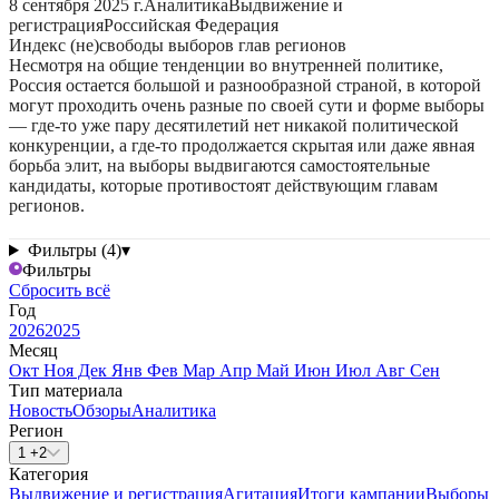
8 сентября 2025 г.
Аналитика
Выдвижение и
регистрация
Российская Федерация
Индекс (не)свободы выборов глав регионов
Несмотря на общие тенденции во внутренней политике,
Россия остается большой и разнообразной страной, в которой
могут проходить очень разные по своей сути и форме выборы
— где-то уже пару десятилетий нет никакой политической
конкуренции, а где-то продолжается скрытая или даже явная
борьба элит, на выборы выдвигаются самостоятельные
кандидаты, которые противостоят действующим главам
регионов.
Фильтры (4)
▾
Фильтры
Сбросить всё
Год
2026
2025
Месяц
Окт
Ноя
Дек
Янв
Фев
Мар
Апр
Май
Июн
Июл
Авг
Сен
Тип материала
Новость
Обзоры
Аналитика
Регион
1 +2
Категория
Выдвижение и регистрация
Агитация
Итоги кампании
Выборы