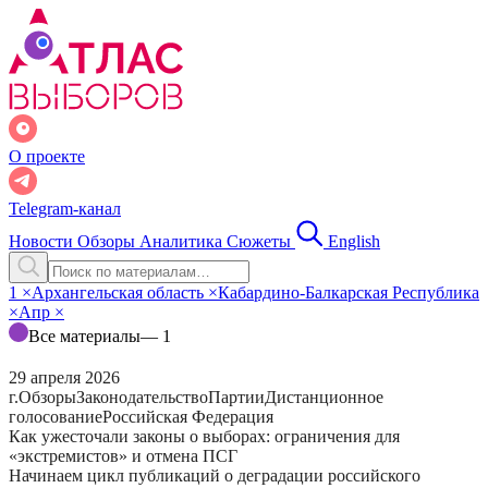
О проекте
Telegram-канал
Новости
Обзоры
Аналитика
Сюжеты
English
1
×
Архангельская область
×
Кабардино-Балкарская Республика
×
Апр
×
Все материалы
— 1
29 апреля 2026
г.
Обзоры
Законодательство
Партии
Дистанционное
голосование
Российская Федерация
Как ужесточали законы о выборах: ограничения для
«экстремистов» и отмена ПСГ
Начинаем цикл публикаций о деградации российского