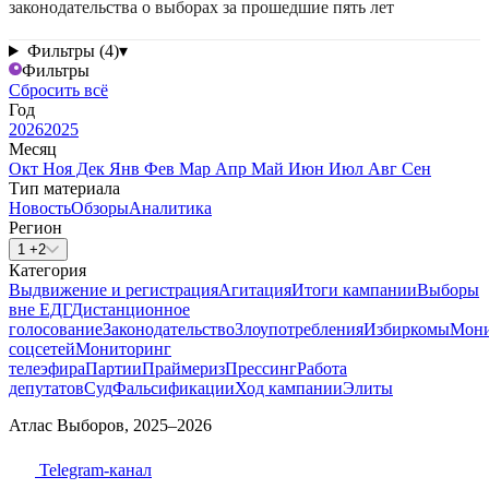
законодательства о выборах за прошедшие пять лет
Фильтры (4)
▾
Фильтры
Сбросить всё
Год
2026
2025
Месяц
Окт
Ноя
Дек
Янв
Фев
Мар
Апр
Май
Июн
Июл
Авг
Сен
Тип материала
Новость
Обзоры
Аналитика
Регион
1 +2
Категория
Выдвижение и регистрация
Агитация
Итоги кампании
Выборы
вне ЕДГ
Дистанционное
голосование
Законодательство
Злоупотребления
Избиркомы
Мони
соцсетей
Мониторинг
телеэфира
Партии
Праймериз
Прессинг
Работа
депутатов
Суд
Фальсификации
Ход кампании
Элиты
Атлас Выборов, 2025–2026
Telegram-канал