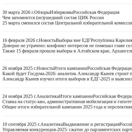
30 марта 2026 г.
Обзоры
Избиркомы
Российская Федерация
Чем запомнится (не)ушедший состав ЦИК России
25 марта сменился состав Центральной избирательной комисси
16 февраля 2026 г.
Новость
Выборы вне ЕДГ
Республика Карели
Доверие не утрачено: конфликт интересов не помешал главе се
Также 15 февраля прошли выборы в Алтайском крае, Архангел
26 ноября 2025 г.
Новость
Итоги кампании
Российская Федераци
Какой будет Госдума-2026: аналитик Александр Кынев строит 
Александр Кынев изучил итоги выборов в ЕДГ-2025 и выяснил
24 ноября 2025 г.
Аналитика
Итоги кампании
Российская Федер
Ставка на статус-кво, административная мобилизация и гипот
Общие итоги избирательной кампании 2025 года и перспектив
10 сентября 2025 г.
Аналитика
Выдвижение и регистрация
Росси
Управляемая конкуренция-2025: сжатие до парламентских парт