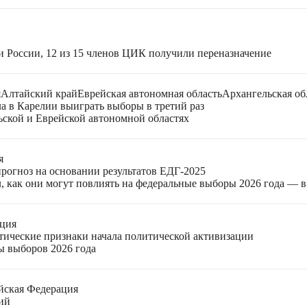
и России, 12 из 15 членов ЦИК получили переназначение
я
Алтайский край
Еврейская автономная область
Архангельская об
ла в Карелии выиграть выборы в третий раз
ьской и Еврейской автономной областях
я
прогноз на основании результатов ЕДГ-2025
, как они могут повлиять на федеральные выборы 2026 года — 
ация
етические признаки начала политической активизации
ы выборов 2026 года
йская Федерация
ий