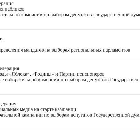
ерация
ых пабликов
рательной кампании по выборам депутатов Государственной дум
ия
спределения мандатов на выборах региональных парламентов
едерация
езды «Яблока», «Родины» и Партии пенсионеров
ле избирательной кампании по выборам депутатов Государствен
дерация
циальных медиа на старте кампании
ирательной кампании по выборам депутатов Государственной ду