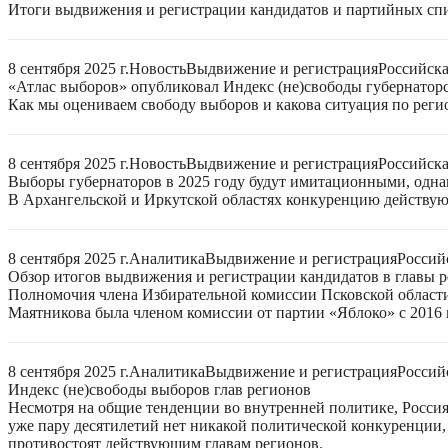
Итоги выдвижения и регистрации кандидатов и партийных спис
8 сентября 2025 г.
Новость
Выдвижение и регистрация
Российск
«Атлас выборов» опубликовал Индекс (не)свободы губернаторс
Как мы оцениваем свободу выборов и какова ситуация по реги
8 сентября 2025 г.
Новость
Выдвижение и регистрация
Российск
Выборы губернаторов в 2025 году будут имитационными, однак
В Архангельской и Иркутской областях конкуренцию действую
8 сентября 2025 г.
Аналитика
Выдвижение и регистрация
Россий
Обзор итогов выдвижения и регистрации кандидатов в главы ре
Полномочия члена Избирательной комиссии Псковской области
Маятникова была членом комиссии от партии «Яблоко» с 2016 г
8 сентября 2025 г.
Аналитика
Выдвижение и регистрация
Россий
Индекс (не)свободы выборов глав регионов
Несмотря на общие тенденции во внутренней политике, Россия 
уже пару десятилетий нет никакой политической конкуренции, 
противостоят действующим главам регионов.