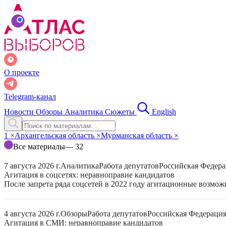
О проекте
Telegram-канал
Новости
Обзоры
Аналитика
Сюжеты
English
1
×
Архангельская область
×
Мурманская область
×
Все материалы
— 32
7 августа 2026 г.
Аналитика
Работа депутатов
Российская Федер
Агитация в соцсетях: неравноправие кандидатов
После запрета ряда соцсетей в 2022 году агитационные возмо
4 августа 2026 г.
Обзоры
Работа депутатов
Российская Федераци
Агитация в СМИ: неравноправие кандидатов