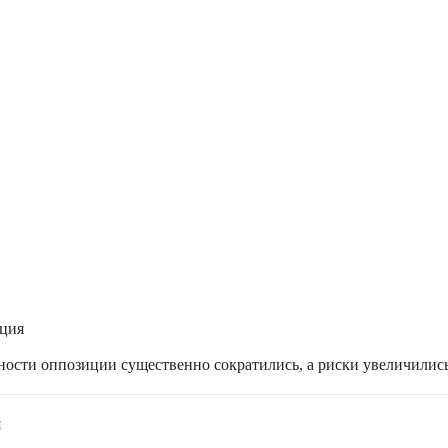
ация
жности оппозиции существенно сократились, а риски увеличилис
я