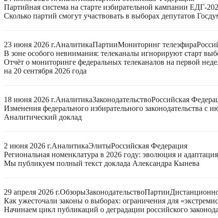
Партийная система на старте избирательной кампании ЕДГ-20
Сколько партий смогут участвовать в выборах депутатов Госдум
23 июня 2026 г.
Аналитика
Партии
Мониторинг телеэфира
Росси
В зоне особого невнимания: телеканалы игнорируют старт выб
Отчёт о мониторинге федеральных телеканалов на первой нед
на 20 сентября 2026 года
18 июня 2026 г.
Аналитика
Законодательство
Российская Федера
Изменения федерального избирательного законодательства с ию
Аналитический доклад
2 июня 2026 г.
Аналитика
Элиты
Российская Федерация
Региональная номенклатура в 2026 году: эволюция и адаптаци
Мы публикуем полный текст доклада Александра Кынева
29 апреля 2026 г.
Обзоры
Законодательство
Партии
Дистанционно
Как ужесточали законы о выборах: ограничения для «экстреми
Начинаем цикл публикаций о деградации российского законода