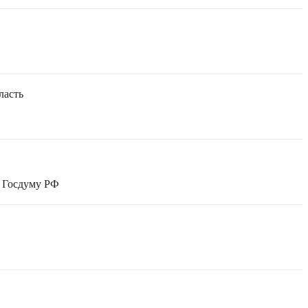
ласть
в Госдуму РФ