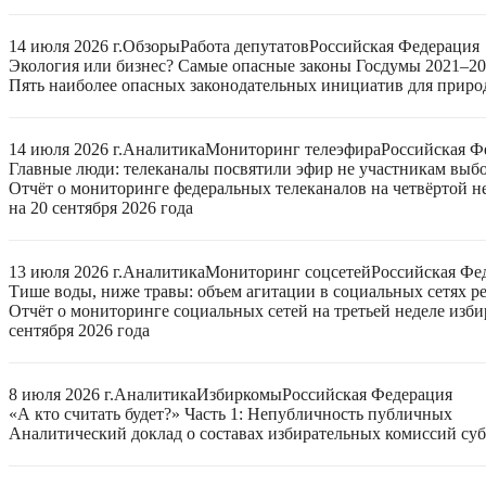
14 июля 2026 г.
Обзоры
Работа депутатов
Российская Федерация
Экология или бизнес? Самые опасные законы Госдумы 2021–2
Пять наиболее опасных законодательных инициатив для приро
14 июля 2026 г.
Аналитика
Мониторинг телеэфира
Российская Ф
Главные люди: телеканалы посвятили эфир не участникам выб
Отчёт о мониторинге федеральных телеканалов на четвёртой 
на 20 сентября 2026 года
13 июля 2026 г.
Аналитика
Мониторинг соцсетей
Российская Фе
Тише воды, ниже травы: объем агитации в социальных сетях ре
Отчёт о мониторинге социальных сетей на третьей неделе изб
сентября 2026 года
8 июля 2026 г.
Аналитика
Избиркомы
Российская Федерация
«А кто считать будет?» Часть 1: Непубличность публичных
Аналитический доклад о составах избирательных комиссий суб