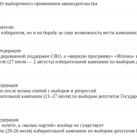
чёт выборочного применения законодательства
я
ирателю
избирателя, но и на борьбу за саму возможность вести кампани
Федерация
лидированной поддержке СВО, а «мирную программу» «Яблока»
еле (27 июля — 2 августа) избирательной кампании по выборам
едерация
ях после волны снятий с выборов и репрессий
ирательной кампании (21–27 июля) по выборам депутатов Госуда
едерация
 почёте, а «малых партий» вообще не существует
ле (20-26 июля) избирательной кампании по выборам депутатов