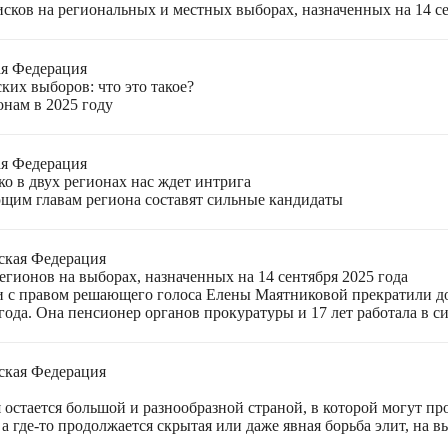
ков на региональных и местных выборах, назначенных на 14 се
ая Федерация
ких выборов: что это такое?
онам в 2025 году
ая Федерация
о в двух регионах нас ждет интрига
щим главам региона составят сильные кандидаты
ская Федерация
гионов на выборах, назначенных на 14 сентября 2025 года
 с правом решающего голоса Елены Маятниковой прекратили до
ода. Она пенсионер органов прокуратуры и 17 лет работала в си
ская Федерация
остается большой и разнообразной страной, в которой могут пр
а где-то продолжается скрытая или даже явная борьба элит, на