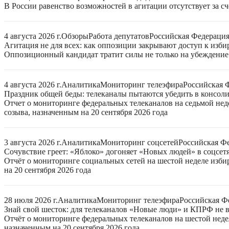
В России равенство возможностей в агитации отсутствует за с
4 августа 2026 г.
Обзоры
Работа депутатов
Российская Федераци
Агитация не для всех: как оппозиции закрывают доступ к изб
Оппозиционный кандидат тратит силы не только на убеждение 
4 августа 2026 г.
Аналитика
Мониторинг телеэфира
Российская 
Праздник общей беды: телеканалы пытаются убедить в консо
Отчет о мониторинге федеральных телеканалов на седьмой нед
созыва, назначенным на 20 сентября 2026 года
3 августа 2026 г.
Аналитика
Мониторинг соцсетей
Российская Ф
Сочувствие греет: «Яблоко» догоняет «Новых людей» в соцсет
Отчёт о мониторинге социальных сетей на шестой неделе изб
на 20 сентября 2026 года
28 июля 2026 г.
Аналитика
Мониторинг телеэфира
Российская Ф
Знай свой шесток: для телеканалов «Новые люди» и КПРФ не в
Отчёт о мониторинге федеральных телеканалов на шестой неде
назначенным на 20 сентября 2026 года