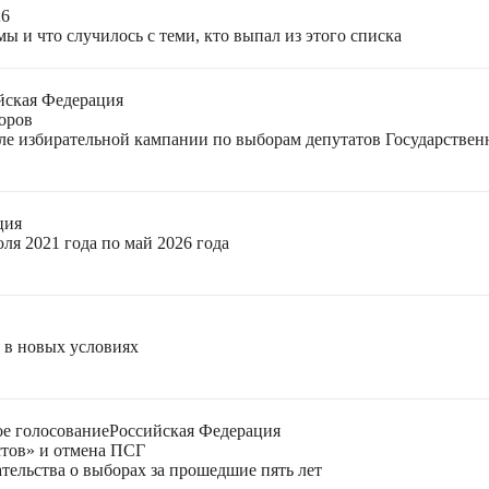
26
ы и что случилось с теми, кто выпал из этого списка
йская Федерация
оров
еле избирательной кампании по выборам депутатов Государстве
ция
ля 2021 года по май 2026 года
я в новых условиях
е голосование
Российская Федерация
стов» и отмена ПСГ
тельства о выборах за прошедшие пять лет