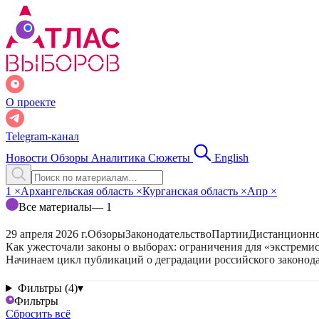
О проекте
Telegram-канал
Новости
Обзоры
Аналитика
Сюжеты
English
1
×
Архангельская область
×
Курганская область
×
Апр
×
Все материалы
— 1
29 апреля 2026 г.
Обзоры
Законодательство
Партии
Дистанционно
Как ужесточали законы о выборах: ограничения для «экстреми
Начинаем цикл публикаций о деградации российского законода
Фильтры (4)
▾
Фильтры
Сбросить всё