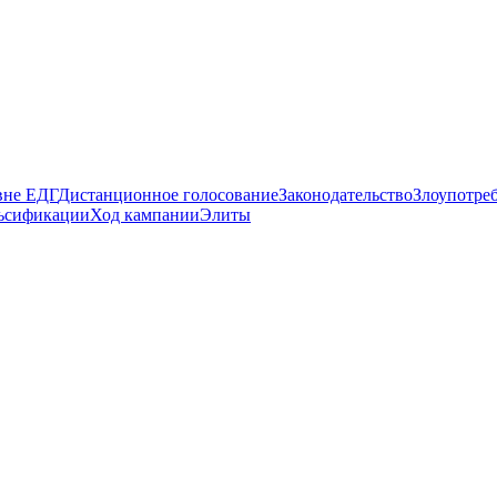
вне ЕДГ
Дистанционное голосование
Законодательство
Злоупотре
ьсификации
Ход кампании
Элиты