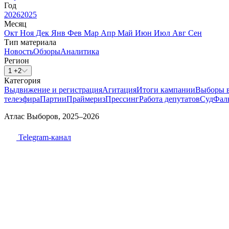
Год
2026
2025
Месяц
Окт
Ноя
Дек
Янв
Фев
Мар
Апр
Май
Июн
Июл
Авг
Сен
Тип материала
Новость
Обзоры
Аналитика
Регион
1 +2
Категория
Выдвижение и регистрация
Агитация
Итоги кампании
Выборы 
телеэфира
Партии
Праймериз
Прессинг
Работа депутатов
Суд
Фал
Атлас Выборов, 2025–2026
Telegram-канал