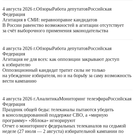
4 августа 2026 г.
Обзоры
Работа депутатов
Российская
Федерация
Агитация в СМИ: неравноправие кандидатов
В России равенство возможностей в агитации отсутствует
за счёт выборочного применения законодательства
4 августа 2026 г.
Обзоры
Работа депутатов
Российская
Федерация
Агитация не для всех: как оппозиции закрывают доступ
к избирателю
Оппозиционный кандидат тратит силы не только
на убеждение избирателя, но и на борьбу за саму возможность
вести кампанию
4 августа 2026 г.
Аналитика
Мониторинг телеэфира
Российская
Федерация
Праздник общей беды: телеканалы пытаются убедить
в консолидированной поддержке СВО, а «мирную
программу» «Яблока» игнорируют
Отчет о мониторинге федеральных телеканалов на седьмой
неделе (27 июля — 2 августа) избирательной кампании по