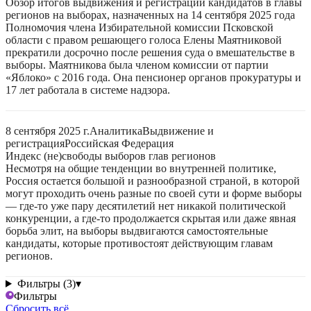
Обзор итогов выдвижения и регистрации кандидатов в главы
регионов на выборах, назначенных на 14 сентября 2025 года
Полномочия члена Избирательной комиссии Псковской
области с правом решающего голоса Елены Маятниковой
прекратили досрочно после решения суда о вмешательстве в
выборы. Маятникова была членом комиссии от партии
«Яблоко» с 2016 года. Она пенсионер органов прокуратуры и
17 лет работала в системе надзора.
8 сентября 2025 г.
Аналитика
Выдвижение и
регистрация
Российская Федерация
Индекс (не)свободы выборов глав регионов
Несмотря на общие тенденции во внутренней политике,
Россия остается большой и разнообразной страной, в которой
могут проходить очень разные по своей сути и форме выборы
— где-то уже пару десятилетий нет никакой политической
конкуренции, а где-то продолжается скрытая или даже явная
борьба элит, на выборы выдвигаются самостоятельные
кандидаты, которые противостоят действующим главам
регионов.
Фильтры (3)
▾
Фильтры
Сбросить всё