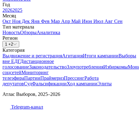
Год
2026
2025
Месяц
Окт
Ноя
Дек
Янв
Фев
Мар
Апр
Май
Июн
Июл
Авг
Сен
Тип материала
Новость
Обзоры
Аналитика
Регион
1 +2
Категория
Выдвижение и регистрация
Агитация
Итоги кампании
Выборы
вне ЕДГ
Дистанционное
голосование
Законодательство
Злоупотребления
Избиркомы
Мони
соцсетей
Мониторинг
телеэфира
Партии
Праймериз
Прессинг
Работа
депутатов
Суд
Фальсификации
Ход кампании
Элиты
Атлас Выборов, 2025–2026
Telegram-канал