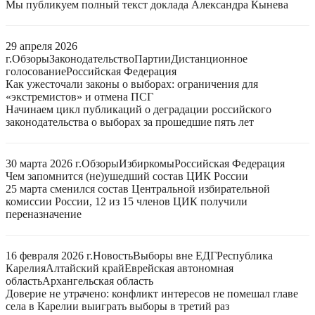
Мы публикуем полный текст доклада Александра Кынева
29 апреля 2026
г.
Обзоры
Законодательство
Партии
Дистанционное
голосование
Российская Федерация
Как ужесточали законы о выборах: ограничения для
«экстремистов» и отмена ПСГ
Начинаем цикл публикаций о деградации российского
законодательства о выборах за прошедшие пять лет
30 марта 2026 г.
Обзоры
Избиркомы
Российская Федерация
Чем запомнится (не)ушедший состав ЦИК России
25 марта сменился состав Центральной избирательной
комиссии России, 12 из 15 членов ЦИК получили
переназначение
16 февраля 2026 г.
Новость
Выборы вне ЕДГ
Республика
Карелия
Алтайский край
Еврейская автономная
область
Архангельская область
Доверие не утрачено: конфликт интересов не помешал главе
села в Карелии выиграть выборы в третий раз