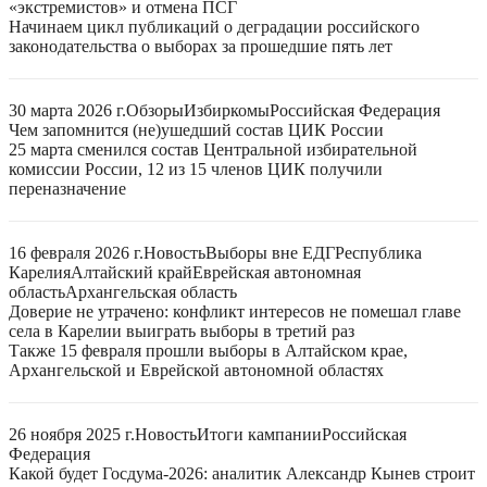
«экстремистов» и отмена ПСГ
Начинаем цикл публикаций о деградации российского
законодательства о выборах за прошедшие пять лет
30 марта 2026 г.
Обзоры
Избиркомы
Российская Федерация
Чем запомнится (не)ушедший состав ЦИК России
25 марта сменился состав Центральной избирательной
комиссии России, 12 из 15 членов ЦИК получили
переназначение
16 февраля 2026 г.
Новость
Выборы вне ЕДГ
Республика
Карелия
Алтайский край
Еврейская автономная
область
Архангельская область
Доверие не утрачено: конфликт интересов не помешал главе
села в Карелии выиграть выборы в третий раз
Также 15 февраля прошли выборы в Алтайском крае,
Архангельской и Еврейской автономной областях
26 ноября 2025 г.
Новость
Итоги кампании
Российская
Федерация
Какой будет Госдума-2026: аналитик Александр Кынев строит