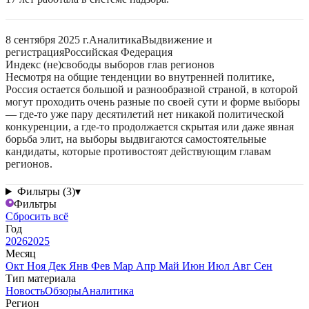
8 сентября 2025 г.
Аналитика
Выдвижение и
регистрация
Российская Федерация
Индекс (не)свободы выборов глав регионов
Несмотря на общие тенденции во внутренней политике,
Россия остается большой и разнообразной страной, в которой
могут проходить очень разные по своей сути и форме выборы
— где-то уже пару десятилетий нет никакой политической
конкуренции, а где-то продолжается скрытая или даже явная
борьба элит, на выборы выдвигаются самостоятельные
кандидаты, которые противостоят действующим главам
регионов.
Фильтры (3)
▾
Фильтры
Сбросить всё
Год
2026
2025
Месяц
Окт
Ноя
Дек
Янв
Фев
Мар
Апр
Май
Июн
Июл
Авг
Сен
Тип материала
Новость
Обзоры
Аналитика
Регион