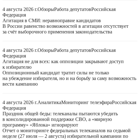
4 августа 2026 г.
Обзоры
Работа депутатов
Российская
Федерация
Агитация в СМИ: неравноправие кандидатов
В России равенство возможностей в агитации отсутствует
за счёт выборочного применения законодательства
4 августа 2026 г.
Обзоры
Работа депутатов
Российская
Федерация
Агитация не для всех: как оппозиции закрывают доступ
к избирателю
Оппозиционный кандидат тратит силы не только
на убеждение избирателя, но и на борьбу за саму возможность
вести кампанию
4 августа 2026 г.
Аналитика
Мониторинг телеэфира
Российская
Федерация
Праздник общей беды: телеканалы пытаются убедить
в консолидированной поддержке СВО, а «мирную
программу» «Яблока» игнорируют
Отчет о мониторинге федеральных телеканалов на седьмой
неделе (27 июля — 2 августа) избирательной кампании по