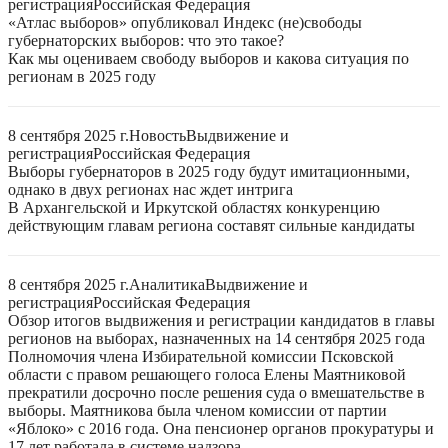
регистрация
Российская Федерация
«Атлас выборов» опубликовал Индекс (не)свободы
губернаторских выборов: что это такое?
Как мы оцениваем свободу выборов и какова ситуация по
регионам в 2025 году
8 сентября 2025 г.
Новость
Выдвижение и
регистрация
Российская Федерация
Выборы губернаторов в 2025 году будут имитационными,
однако в двух регионах нас ждет интрига
В Архангельской и Иркутской областях конкуренцию
действующим главам региона составят сильные кандидаты
8 сентября 2025 г.
Аналитика
Выдвижение и
регистрация
Российская Федерация
Обзор итогов выдвижения и регистрации кандидатов в главы
регионов на выборах, назначенных на 14 сентября 2025 года
Полномочия члена Избирательной комиссии Псковской
области с правом решающего голоса Елены Маятниковой
прекратили досрочно после решения суда о вмешательстве в
выборы. Маятникова была членом комиссии от партии
«Яблоко» с 2016 года. Она пенсионер органов прокуратуры и
17 лет работала в системе надзора.