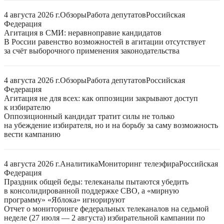
4 августа 2026 г.
Обзоры
Работа депутатов
Российская
Федерация
Агитация в СМИ: неравноправие кандидатов
В России равенство возможностей в агитации отсутствует
за счёт выборочного применения законодательства
4 августа 2026 г.
Обзоры
Работа депутатов
Российская
Федерация
Агитация не для всех: как оппозиции закрывают доступ
к избирателю
Оппозиционный кандидат тратит силы не только
на убеждение избирателя, но и на борьбу за саму возможность
вести кампанию
4 августа 2026 г.
Аналитика
Мониторинг телеэфира
Российская
Федерация
Праздник общей беды: телеканалы пытаются убедить
в консолидированной поддержке СВО, а «мирную
программу» «Яблока» игнорируют
Отчет о мониторинге федеральных телеканалов на седьмой
неделе (27 июля — 2 августа) избирательной кампании по