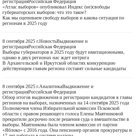
регистрация
Российская Федерация
«Атлас выборов» опубликовал Индекс (не)свободы
губернаторских выборов: что это такое?
Как мы оцениваем свободу выборов и какова ситуация по
регионам в 2025 году
8 сентября 2025 г.
Новость
Выдвижение и
регистрация
Российская Федерация
Выборы губернаторов в 2025 году будут имитационными,
однако в двух регионах нас ждет интрига
В Архангельской и Иркутской областях конкуренцию
действующим главам региона составят сильные кандидаты
8 сентября 2025 г.
Аналитика
Выдвижение и
регистрация
Российская Федерация
Обзор итогов выдвижения и регистрации кандидатов в главы
регионов на выборах, назначенных на 14 сентября 2025 года
Полномочия члена Избирательной комиссии Псковской
области с правом решающего голоса Елены Маятниковой
прекратили досрочно после решения суда о вмешательстве в
выборы. Маятникова была членом комиссии от партии
«Яблоко» с 2016 года. Она пенсионер органов прокуратуры и
17 лет работала в системе надзора.