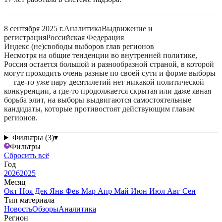
8 сентября 2025 г.
Аналитика
Выдвижение и
регистрация
Российская Федерация
Индекс (не)свободы выборов глав регионов
Несмотря на общие тенденции во внутренней политике,
Россия остается большой и разнообразной страной, в которой
могут проходить очень разные по своей сути и форме выборы
— где-то уже пару десятилетий нет никакой политической
конкуренции, а где-то продолжается скрытая или даже явная
борьба элит, на выборы выдвигаются самостоятельные
кандидаты, которые противостоят действующим главам
регионов.
Фильтры (3)
▾
Фильтры
Сбросить всё
Год
2026
2025
Месяц
Окт
Ноя
Дек
Янв
Фев
Мар
Апр
Май
Июн
Июл
Авг
Сен
Тип материала
Новость
Обзоры
Аналитика
Регион