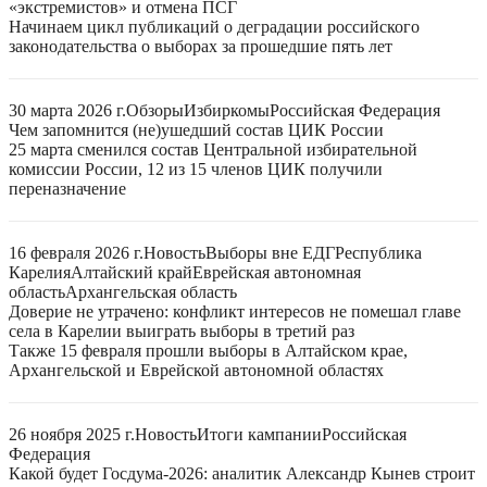
«экстремистов» и отмена ПСГ
Начинаем цикл публикаций о деградации российского
законодательства о выборах за прошедшие пять лет
30 марта 2026 г.
Обзоры
Избиркомы
Российская Федерация
Чем запомнится (не)ушедший состав ЦИК России
25 марта сменился состав Центральной избирательной
комиссии России, 12 из 15 членов ЦИК получили
переназначение
16 февраля 2026 г.
Новость
Выборы вне ЕДГ
Республика
Карелия
Алтайский край
Еврейская автономная
область
Архангельская область
Доверие не утрачено: конфликт интересов не помешал главе
села в Карелии выиграть выборы в третий раз
Также 15 февраля прошли выборы в Алтайском крае,
Архангельской и Еврейской автономной областях
26 ноября 2025 г.
Новость
Итоги кампании
Российская
Федерация
Какой будет Госдума-2026: аналитик Александр Кынев строит