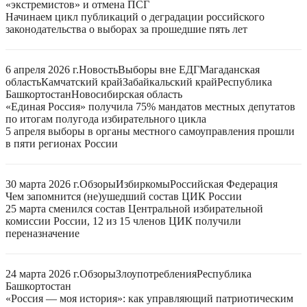
«экстремистов» и отмена ПСГ
Начинаем цикл публикаций о деградации российского
законодательства о выборах за прошедшие пять лет
6 апреля 2026 г.
Новость
Выборы вне ЕДГ
Магаданская
область
Камчатский край
Забайкальский край
Республика
Башкортостан
Новосибирская область
«Единая Россия» получила 75% мандатов местных депутатов
по итогам полугода избирательного цикла
5 апреля выборы в органы местного самоуправления прошли
в пяти регионах России
30 марта 2026 г.
Обзоры
Избиркомы
Российская Федерация
Чем запомнится (не)ушедший состав ЦИК России
25 марта сменился состав Центральной избирательной
комиссии России, 12 из 15 членов ЦИК получили
переназначение
24 марта 2026 г.
Обзоры
Злоупотребления
Республика
Башкортостан
«Россия — моя история»: как управляющий патриотическим