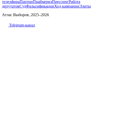
телеэфира
Партии
Праймериз
Прессинг
Работа
депутатов
Суд
Фальсификации
Ход кампании
Элиты
Атлас Выборов, 2025–2026
Telegram-канал