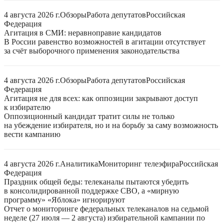
4 августа 2026 г.
Обзоры
Работа депутатов
Российская
Федерация
Агитация в СМИ: неравноправие кандидатов
В России равенство возможностей в агитации отсутствует
за счёт выборочного применения законодательства
4 августа 2026 г.
Обзоры
Работа депутатов
Российская
Федерация
Агитация не для всех: как оппозиции закрывают доступ
к избирателю
Оппозиционный кандидат тратит силы не только
на убеждение избирателя, но и на борьбу за саму возможность
вести кампанию
4 августа 2026 г.
Аналитика
Мониторинг телеэфира
Российская
Федерация
Праздник общей беды: телеканалы пытаются убедить
в консолидированной поддержке СВО, а «мирную
программу» «Яблока» игнорируют
Отчет о мониторинге федеральных телеканалов на седьмой
неделе (27 июля — 2 августа) избирательной кампании по