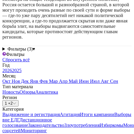
Россия остается большой и разнообразной страной, в которой
могут проходить очень разные по своей сути и форме выборы
— где-то уже пару десятилетий нет никакой политической
конкуренции, а где-то продолжается скрытая или даже явная
борьба элит, на выборы выдвигаются самостоятельные
кандидаты, которые противостоят действующим главам
регионов.
Фильтры (3)
▾
Фильтры
Сбросить всё
Год
2026
2025
Месяц
Окт
Ноя
Дек
Янв
Фев
Мар
Апр
Май
Июн
Июл
Авг
Сен
Тип материала
Новость
Обзоры
Аналитика
Регион
1 +2
Категория
Выдвижение и регистрация
Агитация
Итоги кампании
Выборы
вне ЕДГ
Дистанционное
голосование
Законодательство
Злоупотребления
Избиркомы
Мони
соцсетей
Мониторинг