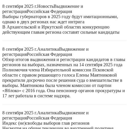
8 сентября 2025 г.
Новость
Выдвижение и
регистрация
Российская Федерация
Выборы губернаторов в 2025 году будут имитационными,
однако в двух регионах нас ждет интрига
В Архангельской и Иркутской областях конкуренцию
действующим главам региона составят сильные кандидаты
8 сентября 2025 г.
Аналитика
Выдвижение и
регистрация
Российская Федерация
Обзор итогов выдвижения и регистрации кандидатов в главы
регионов на выборах, назначенных на 14 сентября 2025 года
Полномочия члена Избирательной комиссии Псковской
области с правом решающего голоса Елены Маятниковой
прекратили досрочно после решения суда о вмешательстве в
выборы. Маятникова была членом комиссии от партии
«Яблоко» с 2016 года. Она пенсионер органов прокуратуры и
17 лет работала в системе надзора.
8 сентября 2025 г.
Аналитика
Выдвижение и
регистрация
Российская Федерация
Индекс (не)свободы выборов глав регионов
Несмотря на общие тенденции во внутренней политике,