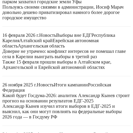
парком захватил городские земли Уфы
Пользуясь своими связями в администрации, Иосиф Марач
довольно дешево приватизировал намного более дорогое
городское имущество
16 февраля 2026 г.
Новость
Выборы вне ЕДГ
Республика
Карелия
Алтайский край
Еврейская автономная
область
Архангельская область
Доверие не утрачено: конфликт интересов не помешал главе
села в Карелии выиграть выборы в третий раз
Также 15 февраля прошли выборы в Алтайском крае,
Архангельской и Еврейской автономной областях
26 ноября 2025 г.
Новость
Итоги кампании
Российская
Федерация
Какой будет Госдума-2026: аналитик Александр Кынев строит
прогноз на основании результатов ЕДГ-2025
Александр Кынев изучил итоги выборов в ЕДГ-2025 и
выяснил, как они могут повлиять на федеральные выборы
2026 года — в Госдуму РФ