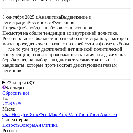
8 сентября 2025 г.
Аналитика
Выдвижение и
регистрация
Российская Федерация
Индекс (не)свободы выборов глав регионов
Несмотря на общие тенденции во внутренней политике,
Россия остается большой и разнообразной страной, в которой
могут проходить очень разные по своей сути и форме выборы
— где-то уже пару десятилетий нет никакой политической
конкуренции, а где-то продолжается скрытая или даже явная
борьба элит, на выборы выдвигаются самостоятельные
кандидаты, которые противостоят действующим главам
регионов.
Фильтры (3)
▾
Фильтры
Сбросить всё
Год
2026
2025
Месяц
Окт
Ноя
Дек
Янв
Фев
Мар
Апр
Май
Июн
Июл
Авг
Сен
Тип материала
Новость
Обзоры
Аналитика
Регион