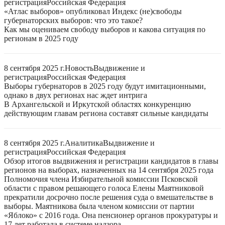
регистрация
Российская Федерация
«Атлас выборов» опубликовал Индекс (не)свободы
губернаторских выборов: что это такое?
Как мы оцениваем свободу выборов и какова ситуация по
регионам в 2025 году
8 сентября 2025 г.
Новость
Выдвижение и
регистрация
Российская Федерация
Выборы губернаторов в 2025 году будут имитационными,
однако в двух регионах нас ждет интрига
В Архангельской и Иркутской областях конкуренцию
действующим главам региона составят сильные кандидаты
8 сентября 2025 г.
Аналитика
Выдвижение и
регистрация
Российская Федерация
Обзор итогов выдвижения и регистрации кандидатов в главы
регионов на выборах, назначенных на 14 сентября 2025 года
Полномочия члена Избирательной комиссии Псковской
области с правом решающего голоса Елены Маятниковой
прекратили досрочно после решения суда о вмешательстве в
выборы. Маятникова была членом комиссии от партии
«Яблоко» с 2016 года. Она пенсионер органов прокуратуры и
17 лет работала в системе надзора.