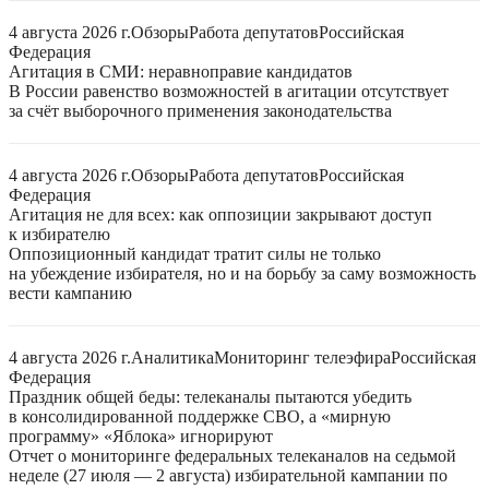
4 августа 2026 г.
Обзоры
Работа депутатов
Российская
Федерация
Агитация в СМИ: неравноправие кандидатов
В России равенство возможностей в агитации отсутствует
за счёт выборочного применения законодательства
4 августа 2026 г.
Обзоры
Работа депутатов
Российская
Федерация
Агитация не для всех: как оппозиции закрывают доступ
к избирателю
Оппозиционный кандидат тратит силы не только
на убеждение избирателя, но и на борьбу за саму возможность
вести кампанию
4 августа 2026 г.
Аналитика
Мониторинг телеэфира
Российская
Федерация
Праздник общей беды: телеканалы пытаются убедить
в консолидированной поддержке СВО, а «мирную
программу» «Яблока» игнорируют
Отчет о мониторинге федеральных телеканалов на седьмой
неделе (27 июля — 2 августа) избирательной кампании по