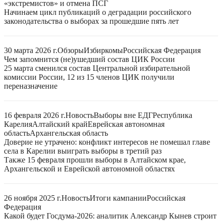
«экстремистов» и отмена ПСГ
Начинаем цикл публикаций о деградации российского
законодательства о выборах за прошедшие пять лет
30 марта 2026 г.
Обзоры
Избиркомы
Российская Федерация
Чем запомнится (не)ушедший состав ЦИК России
25 марта сменился состав Центральной избирательной
комиссии России, 12 из 15 членов ЦИК получили
переназначение
16 февраля 2026 г.
Новость
Выборы вне ЕДГ
Республика
Карелия
Алтайский край
Еврейская автономная
область
Архангельская область
Доверие не утрачено: конфликт интересов не помешал главе
села в Карелии выиграть выборы в третий раз
Также 15 февраля прошли выборы в Алтайском крае,
Архангельской и Еврейской автономной областях
26 ноября 2025 г.
Новость
Итоги кампании
Российская
Федерация
Какой будет Госдума-2026: аналитик Александр Кынев строит