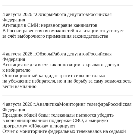
4 августа 2026 г.
Обзоры
Работа депутатов
Российская
Федерация
Агитация в СМИ: неравноправие кандидатов
В России равенство возможностей в агитации отсутствует
за счёт выборочного применения законодательства
4 августа 2026 г.
Обзоры
Работа депутатов
Российская
Федерация
Агитация не для всех: как оппозиции закрывают доступ
к избирателю
Оппозиционный кандидат тратит силы не только
на убеждение избирателя, но и на борьбу за саму возможность
вести кампанию
4 августа 2026 г.
Аналитика
Мониторинг телеэфира
Российская
Федерация
Праздник общей беды: телеканалы пытаются убедить
в консолидированной поддержке СВО, а «мирную
программу» «Яблока» игнорируют
Отчет о мониторинге федеральных телеканалов на седьмой