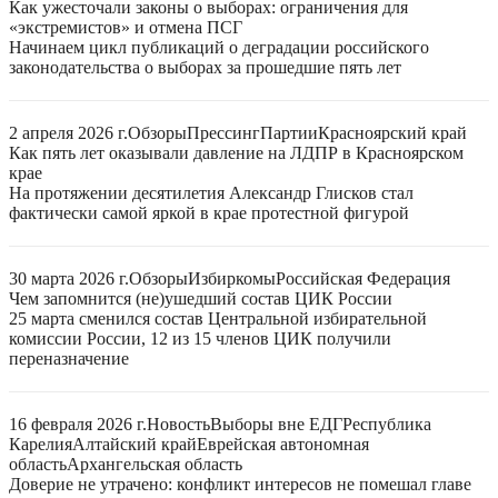
Как ужесточали законы о выборах: ограничения для
«экстремистов» и отмена ПСГ
Начинаем цикл публикаций о деградации российского
законодательства о выборах за прошедшие пять лет
2 апреля 2026 г.
Обзоры
Прессинг
Партии
Красноярский край
Как пять лет оказывали давление на ЛДПР в Красноярском
крае
На протяжении десятилетия Александр Глисков стал
фактически самой яркой в крае протестной фигурой
30 марта 2026 г.
Обзоры
Избиркомы
Российская Федерация
Чем запомнится (не)ушедший состав ЦИК России
25 марта сменился состав Центральной избирательной
комиссии России, 12 из 15 членов ЦИК получили
переназначение
16 февраля 2026 г.
Новость
Выборы вне ЕДГ
Республика
Карелия
Алтайский край
Еврейская автономная
область
Архангельская область
Доверие не утрачено: конфликт интересов не помешал главе