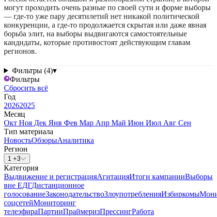
могут проходить очень разные по своей сути и форме выборы
— где-то уже пару десятилетий нет никакой политической
конкуренции, а где-то продолжается скрытая или даже явная
борьба элит, на выборы выдвигаются самостоятельные
кандидаты, которые противостоят действующим главам
регионов.
Фильтры (4)
▾
Фильтры
Сбросить всё
Год
2026
2025
Месяц
Окт
Ноя
Дек
Янв
Фев
Мар
Апр
Май
Июн
Июл
Авг
Сен
Тип материала
Новость
Обзоры
Аналитика
Регион
1 +3
Категория
Выдвижение и регистрация
Агитация
Итоги кампании
Выборы
вне ЕДГ
Дистанционное
голосование
Законодательство
Злоупотребления
Избиркомы
Мони
соцсетей
Мониторинг
телеэфира
Партии
Праймериз
Прессинг
Работа