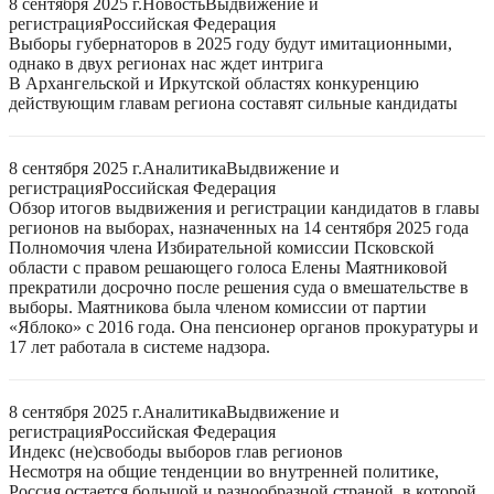
8 сентября 2025 г.
Новость
Выдвижение и
регистрация
Российская Федерация
Выборы губернаторов в 2025 году будут имитационными,
однако в двух регионах нас ждет интрига
В Архангельской и Иркутской областях конкуренцию
действующим главам региона составят сильные кандидаты
8 сентября 2025 г.
Аналитика
Выдвижение и
регистрация
Российская Федерация
Обзор итогов выдвижения и регистрации кандидатов в главы
регионов на выборах, назначенных на 14 сентября 2025 года
Полномочия члена Избирательной комиссии Псковской
области с правом решающего голоса Елены Маятниковой
прекратили досрочно после решения суда о вмешательстве в
выборы. Маятникова была членом комиссии от партии
«Яблоко» с 2016 года. Она пенсионер органов прокуратуры и
17 лет работала в системе надзора.
8 сентября 2025 г.
Аналитика
Выдвижение и
регистрация
Российская Федерация
Индекс (не)свободы выборов глав регионов
Несмотря на общие тенденции во внутренней политике,
Россия остается большой и разнообразной страной, в которой