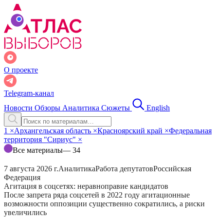
О проекте
Telegram-канал
Новости
Обзоры
Аналитика
Сюжеты
English
1
×
Архангельская область
×
Красноярский край
×
Федеральная
территория "Сириус"
×
Все материалы
— 34
7 августа 2026 г.
Аналитика
Работа депутатов
Российская
Федерация
Агитация в соцсетях: неравноправие кандидатов
После запрета ряда соцсетей в 2022 году агитационные
возможности оппозиции существенно сократились, а риски
увеличились