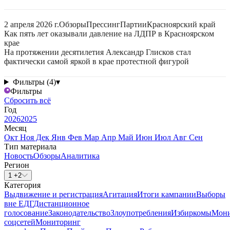
2 апреля 2026 г.
Обзоры
Прессинг
Партии
Красноярский край
Как пять лет оказывали давление на ЛДПР в Красноярском
крае
На протяжении десятилетия Александр Глисков стал
фактически самой яркой в крае протестной фигурой
Фильтры (4)
▾
Фильтры
Сбросить всё
Год
2026
2025
Месяц
Окт
Ноя
Дек
Янв
Фев
Мар
Апр
Май
Июн
Июл
Авг
Сен
Тип материала
Новость
Обзоры
Аналитика
Регион
1 +2
Категория
Выдвижение и регистрация
Агитация
Итоги кампании
Выборы
вне ЕДГ
Дистанционное
голосование
Законодательство
Злоупотребления
Избиркомы
Мони
соцсетей
Мониторинг