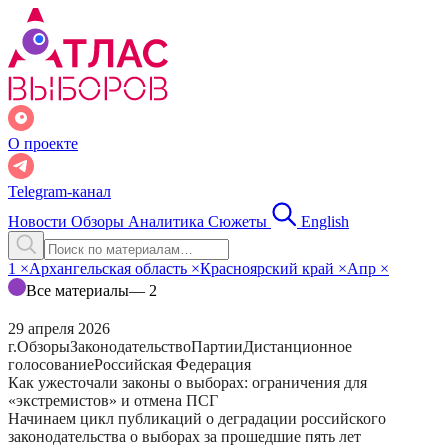
О проекте
Telegram-канал
Новости
Обзоры
Аналитика
Сюжеты
English
1
×
Архангельская область
×
Красноярский край
×
Апр
×
Все материалы
— 2
29 апреля 2026
г.
Обзоры
Законодательство
Партии
Дистанционное
голосование
Российская Федерация
Как ужесточали законы о выборах: ограничения для
«экстремистов» и отмена ПСГ
Начинаем цикл публикаций о деградации российского
законодательства о выборах за прошедшие пять лет