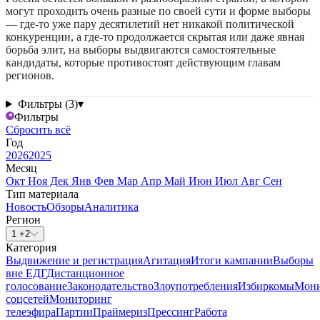
могут проходить очень разные по своей сути и форме выборы
— где-то уже пару десятилетий нет никакой политической
конкуренции, а где-то продолжается скрытая или даже явная
борьба элит, на выборы выдвигаются самостоятельные
кандидаты, которые противостоят действующим главам
регионов.
Фильтры (3)
▾
Фильтры
Сбросить всё
Год
2026
2025
Месяц
Окт
Ноя
Дек
Янв
Фев
Мар
Апр
Май
Июн
Июл
Авг
Сен
Тип материала
Новость
Обзоры
Аналитика
Регион
1 +2
Категория
Выдвижение и регистрация
Агитация
Итоги кампании
Выборы
вне ЕДГ
Дистанционное
голосование
Законодательство
Злоупотребления
Избиркомы
Мони
соцсетей
Мониторинг
телеэфира
Партии
Праймериз
Прессинг
Работа