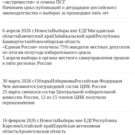
«экстремистов» и отмена ПСГ
Начинаем цикл публикаций о деградации российского
законодательства о выборах за прошедшие пять лет
6 апреля 2026 г.
Новость
Выборы вне ЕДГ
Магаданская
область
Камчатский край
Забайкальский край
Республика
Башкортостан
Новосибирская область
«Единая Россия» получила 75% мандатов местных депутатов
по итогам полугода избирательного цикла
5 апреля выборы в органы местного самоуправления прошли
в пяти регионах России
30 марта 2026 г.
Обзоры
Избиркомы
Российская Федерация
Чем запомнится (не)ушедший состав ЦИК России
25 марта сменился состав Центральной избирательной
комиссии России, 12 из 15 членов ЦИК получили
переназначение
16 февраля 2026 г.
Новость
Выборы вне ЕДГ
Республика
Карелия
Алтайский край
Еврейская автономная
область
Архангельская область