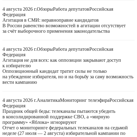
4 августа 2026 г.
Обзоры
Работа депутатов
Российская
Федерация
Агитация в СМИ: неравноправие кандидатов
В России равенство возможностей в агитации отсутствует
за счёт выборочного применения законодательства
4 августа 2026 г.
Обзоры
Работа депутатов
Российская
Федерация
Агитация не для всех: как оппозиции закрывают доступ
к избирателю
Оппозиционный кандидат тратит силы не только
на убеждение избирателя, но и на борьбу за саму возможность
вести кампанию
4 августа 2026 г.
Аналитика
Мониторинг телеэфира
Российская
Федерация
Праздник общей беды: телеканалы пытаются убедить
в консолидированной поддержке СВО, а «мирную
программу» «Яблока» игнорируют
Отчет о мониторинге федеральных телеканалов на седьмой
неделе (27 июля — 2 августа) избирательной кампании по