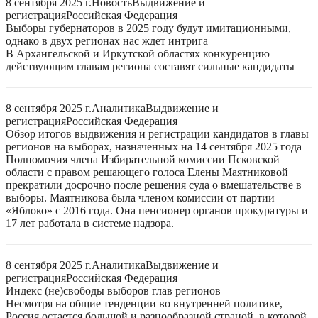
8 сентября 2025 г.
Новость
Выдвижение и
регистрация
Российская Федерация
Выборы губернаторов в 2025 году будут имитационными,
однако в двух регионах нас ждет интрига
В Архангельской и Иркутской областях конкуренцию
действующим главам региона составят сильные кандидаты
8 сентября 2025 г.
Аналитика
Выдвижение и
регистрация
Российская Федерация
Обзор итогов выдвижения и регистрации кандидатов в главы
регионов на выборах, назначенных на 14 сентября 2025 года
Полномочия члена Избирательной комиссии Псковской
области с правом решающего голоса Елены Маятниковой
прекратили досрочно после решения суда о вмешательстве в
выборы. Маятникова была членом комиссии от партии
«Яблоко» с 2016 года. Она пенсионер органов прокуратуры и
17 лет работала в системе надзора.
8 сентября 2025 г.
Аналитика
Выдвижение и
регистрация
Российская Федерация
Индекс (не)свободы выборов глав регионов
Несмотря на общие тенденции во внутренней политике,
Россия остается большой и разнообразной страной, в которой