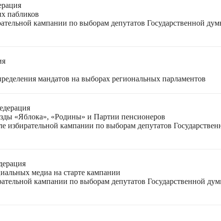
ерация
ых пабликов
рательной кампании по выборам депутатов Государственной дум
ия
спределения мандатов на выборах региональных парламентов
едерация
езды «Яблока», «Родины» и Партии пенсионеров
ле избирательной кампании по выборам депутатов Государствен
дерация
циальных медиа на старте кампании
ирательной кампании по выборам депутатов Государственной ду