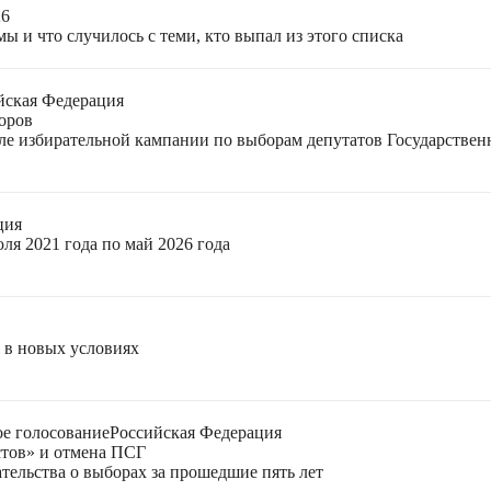
26
ы и что случилось с теми, кто выпал из этого списка
йская Федерация
оров
еле избирательной кампании по выборам депутатов Государстве
ция
ля 2021 года по май 2026 года
я в новых условиях
е голосование
Российская Федерация
стов» и отмена ПСГ
тельства о выборах за прошедшие пять лет