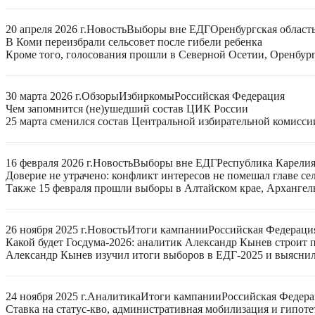
20 апреля 2026 г.
Новость
Выборы вне ЕДГ
Оренбургская област
В Коми переизбрали сельсовет после гибели ребенка
Кроме того, голосования прошли в Северной Осетии, Оренбург
30 марта 2026 г.
Обзоры
Избиркомы
Российская Федерация
Чем запомнится (не)ушедший состав ЦИК России
25 марта сменился состав Центральной избирательной комисси
16 февраля 2026 г.
Новость
Выборы вне ЕДГ
Республика Карели
Доверие не утрачено: конфликт интересов не помешал главе се
Также 15 февраля прошли выборы в Алтайском крае, Архангел
26 ноября 2025 г.
Новость
Итоги кампании
Российская Федераци
Какой будет Госдума-2026: аналитик Александр Кынев строит 
Александр Кынев изучил итоги выборов в ЕДГ-2025 и выяснил
24 ноября 2025 г.
Аналитика
Итоги кампании
Российская Федер
Ставка на статус-кво, административная мобилизация и гипот