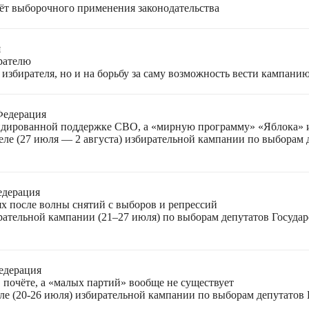
чёт выборочного применения законодательства
я
ирателю
избирателя, но и на борьбу за саму возможность вести кампани
Федерация
лидированной поддержке СВО, а «мирную программу» «Яблока»
еле (27 июля — 2 августа) избирательной кампании по выборам
едерация
ях после волны снятий с выборов и репрессий
ирательной кампании (21–27 июля) по выборам депутатов Госуда
едерация
 почёте, а «малых партий» вообще не существует
ле (20-26 июля) избирательной кампании по выборам депутатов