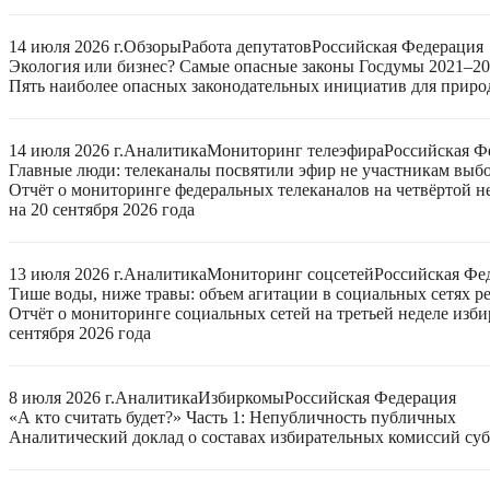
14 июля 2026 г.
Обзоры
Работа депутатов
Российская Федерация
Экология или бизнес? Самые опасные законы Госдумы 2021–2
Пять наиболее опасных законодательных инициатив для приро
14 июля 2026 г.
Аналитика
Мониторинг телеэфира
Российская Ф
Главные люди: телеканалы посвятили эфир не участникам выб
Отчёт о мониторинге федеральных телеканалов на четвёртой 
на 20 сентября 2026 года
13 июля 2026 г.
Аналитика
Мониторинг соцсетей
Российская Фе
Тише воды, ниже травы: объем агитации в социальных сетях ре
Отчёт о мониторинге социальных сетей на третьей неделе изб
сентября 2026 года
8 июля 2026 г.
Аналитика
Избиркомы
Российская Федерация
«А кто считать будет?» Часть 1: Непубличность публичных
Аналитический доклад о составах избирательных комиссий суб