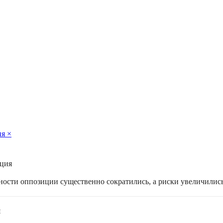
ия
×
ация
жности оппозиции существенно сократились, а риски увеличилис
я