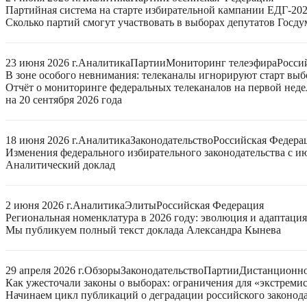
Партийная система на старте избирательной кампании ЕДГ-20
Сколько партий смогут участвовать в выборах депутатов Госдум
23 июня 2026 г.
Аналитика
Партии
Мониторинг телеэфира
Росси
В зоне особого невнимания: телеканалы игнорируют старт выб
Отчёт о мониторинге федеральных телеканалов на первой нед
на 20 сентября 2026 года
18 июня 2026 г.
Аналитика
Законодательство
Российская Федера
Изменения федерального избирательного законодательства с ию
Аналитический доклад
2 июня 2026 г.
Аналитика
Элиты
Российская Федерация
Региональная номенклатура в 2026 году: эволюция и адаптаци
Мы публикуем полный текст доклада Александра Кынева
29 апреля 2026 г.
Обзоры
Законодательство
Партии
Дистанционно
Как ужесточали законы о выборах: ограничения для «экстреми
Начинаем цикл публикаций о деградации российского законода