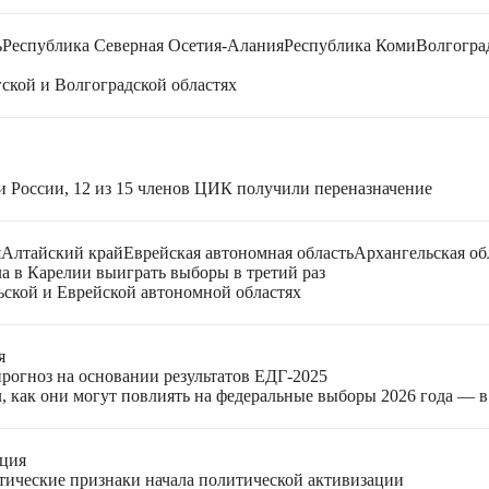
ь
Республика Северная Осетия-Алания
Республика Коми
Волгогра
ской и Волгоградской областях
и России, 12 из 15 членов ЦИК получили переназначение
я
Алтайский край
Еврейская автономная область
Архангельская об
ла в Карелии выиграть выборы в третий раз
ьской и Еврейской автономной областях
я
прогноз на основании результатов ЕДГ-2025
, как они могут повлиять на федеральные выборы 2026 года — 
ация
етические признаки начала политической активизации