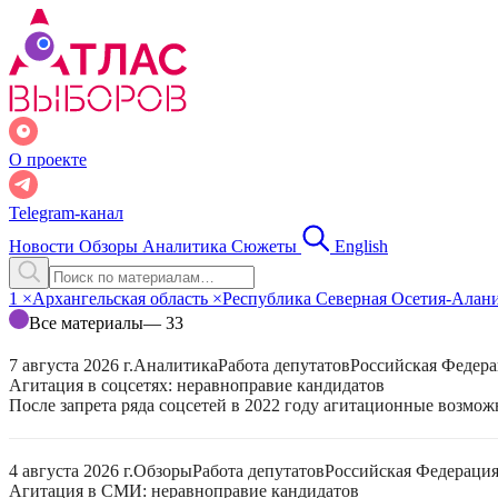
О проекте
Telegram-канал
Новости
Обзоры
Аналитика
Сюжеты
English
1
×
Архангельская область
×
Республика Северная Осетия-Алан
Все материалы
— 33
7 августа 2026 г.
Аналитика
Работа депутатов
Российская Федер
Агитация в соцсетях: неравноправие кандидатов
После запрета ряда соцсетей в 2022 году агитационные возмо
4 августа 2026 г.
Обзоры
Работа депутатов
Российская Федераци
Агитация в СМИ: неравноправие кандидатов