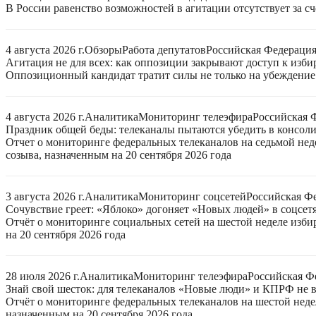
В России равенство возможностей в агитации отсутствует за с
4 августа 2026 г.
Обзоры
Работа депутатов
Российская Федераци
Агитация не для всех: как оппозиции закрывают доступ к изб
Оппозиционный кандидат тратит силы не только на убеждение 
4 августа 2026 г.
Аналитика
Мониторинг телеэфира
Российская 
Праздник общей беды: телеканалы пытаются убедить в консо
Отчет о мониторинге федеральных телеканалов на седьмой нед
созыва, назначенным на 20 сентября 2026 года
3 августа 2026 г.
Аналитика
Мониторинг соцсетей
Российская Ф
Сочувствие греет: «Яблоко» догоняет «Новых людей» в соцсет
Отчёт о мониторинге социальных сетей на шестой неделе изб
на 20 сентября 2026 года
28 июля 2026 г.
Аналитика
Мониторинг телеэфира
Российская Ф
Знай свой шесток: для телеканалов «Новые люди» и КПРФ не в
Отчёт о мониторинге федеральных телеканалов на шестой неде
назначенным на 20 сентября 2026 года