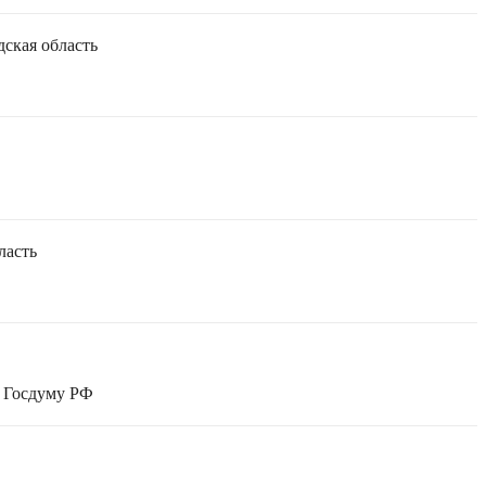
дская область
ласть
в Госдуму РФ