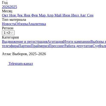
Год
2026
2025
Месяц
Окт
Ноя
Дек
Янв
Фев
Мар
Апр
Май
Июн
Июл
Авг
Сен
Тип материала
Новость
Обзоры
Аналитика
Регион
1 +2
Категория
Выдвижение и регистрация
Агитация
Итоги кампании
Выборы 
телеэфира
Партии
Праймериз
Прессинг
Работа депутатов
Суд
Фал
Атлас Выборов, 2025–2026
Telegram-канал