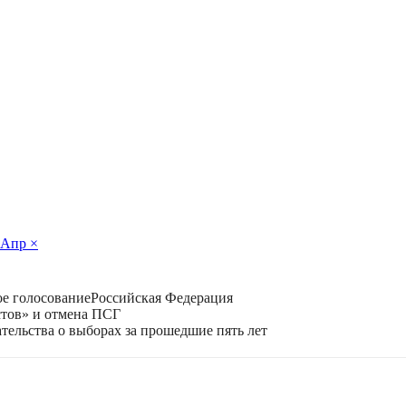
Апр
×
е голосование
Российская Федерация
стов» и отмена ПСГ
тельства о выборах за прошедшие пять лет