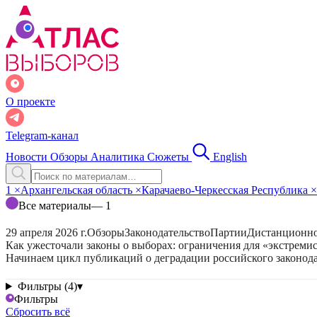
О проекте
Telegram-канал
Новости
Обзоры
Аналитика
Сюжеты
English
1
×
Архангельская область
×
Карачаево-Черкесская Республика
×
Все материалы
— 1
29 апреля 2026 г.
Обзоры
Законодательство
Партии
Дистанционно
Как ужесточали законы о выборах: ограничения для «экстреми
Начинаем цикл публикаций о деградации российского законода
Фильтры (4)
▾
Фильтры
Сбросить всё