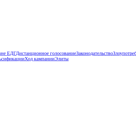
вне ЕДГ
Дистанционное голосование
Законодательство
Злоупотре
ьсификации
Ход кампании
Элиты