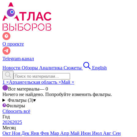
О проекте
Telegram-канал
Новости
Обзоры
Аналитика
Сюжеты
English
1
×
Архангельская область
×
Май
×
Все материалы
— 0
Ничего не найдено. Попробуйте изменить фильтры.
Фильтры (3)
▾
Фильтры
Сбросить всё
Год
2026
2025
Месяц
Окт
Ноя
Дек
Янв
Фев
Мар
Апр
Май
Июн
Июл
Авг
Сен