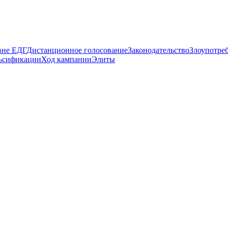
вне ЕДГ
Дистанционное голосование
Законодательство
Злоупотре
ьсификации
Ход кампании
Элиты