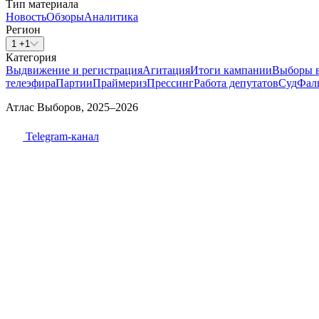
Тип материала
Новость
Обзоры
Аналитика
Регион
1 +1
Категория
Выдвижение и регистрация
Агитация
Итоги кампании
Выборы 
телеэфира
Партии
Праймериз
Прессинг
Работа депутатов
Суд
Фал
Атлас Выборов, 2025–2026
Telegram-канал