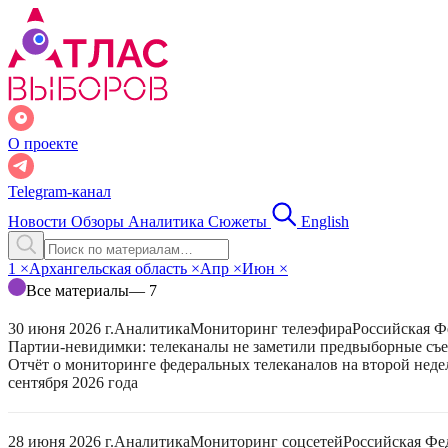
О проекте
Telegram-канал
Новости
Обзоры
Аналитика
Сюжеты
English
1
×
Архангельская область
×
Апр
×
Июн
×
Все материалы
— 7
30 июня 2026 г.
Аналитика
Мониторинг телеэфира
Российская Ф
Партии-невидимки: телеканалы не заметили предвыборные съ
Отчёт о мониторинге федеральных телеканалов на второй неде
сентября 2026 года
28 июня 2026 г.
Аналитика
Мониторинг соцсетей
Российская Фе