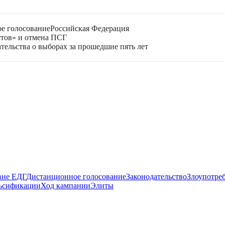
е голосование
Российская Федерация
стов» и отмена ПСГ
тельства о выборах за прошедшие пять лет
вне ЕДГ
Дистанционное голосование
Законодательство
Злоупотре
ьсификации
Ход кампании
Элиты