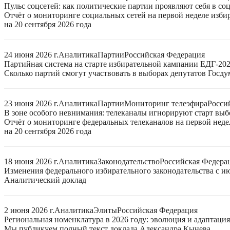
Пульс соцсетей: как политические партии проявляют себя в со
Отчёт о мониторинге социальных сетей на первой неделе изб
на 20 сентября 2026 года
24 июня 2026 г.
Аналитика
Партии
Российская Федерация
Партийная система на старте избирательной кампании ЕДГ-20
Сколько партий смогут участвовать в выборах депутатов Госдум
23 июня 2026 г.
Аналитика
Партии
Мониторинг телеэфира
Росси
В зоне особого невнимания: телеканалы игнорируют старт выб
Отчёт о мониторинге федеральных телеканалов на первой нед
на 20 сентября 2026 года
18 июня 2026 г.
Аналитика
Законодательство
Российская Федера
Изменения федерального избирательного законодательства с ию
Аналитический доклад
2 июня 2026 г.
Аналитика
Элиты
Российская Федерация
Региональная номенклатура в 2026 году: эволюция и адаптаци
Мы публикуем полный текст доклада Александра Кынева