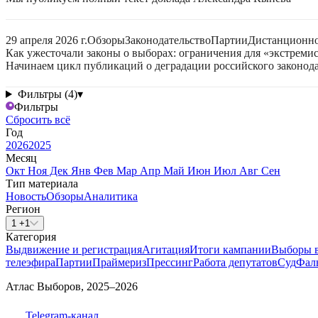
29 апреля 2026 г.
Обзоры
Законодательство
Партии
Дистанционно
Как ужесточали законы о выборах: ограничения для «экстреми
Начинаем цикл публикаций о деградации российского законода
Фильтры (4)
▾
Фильтры
Сбросить всё
Год
2026
2025
Месяц
Окт
Ноя
Дек
Янв
Фев
Мар
Апр
Май
Июн
Июл
Авг
Сен
Тип материала
Новость
Обзоры
Аналитика
Регион
1 +1
Категория
Выдвижение и регистрация
Агитация
Итоги кампании
Выборы 
телеэфира
Партии
Праймериз
Прессинг
Работа депутатов
Суд
Фал
Атлас Выборов, 2025–2026
Telegram-канал